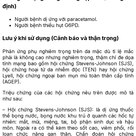
định)
Người bệnh dị ứng với paracetamol.
Người bệnh thiếu hụt G6PD.
Lưu ý khi sử dụng
(Cảnh báo và thận trọng)
Phản ứng phụ nghiêm trọng trên da mặc dù tỉ lệ mắc
phải là không cao nhưng nghiêm trọng, thậm chí đe dọa
tính mạng bao gồm hội chứng Stevens-Johnson (SJS),
hội chứng hoại tử da nhiễm độc (TEN) hay hội chứng
Lyell, hội chứng ngoại ban mụn mủ toàn thân cấp tính
(AGEP).
Triệu chứng của các hội chứng nêu trên được mô tả
như sau:
– Hội chứng Stevens-Johnson (SJS): là dị ứng thuốc
thể bọng nước, bọng nước khu trú ở quanh các hốc tự
nhiên: mắt, mũi, miệng, tai, bộ phận sinh dục và hậu
môn. Ngoài ra có thể kèm theo sốt cao, viêm phổi, rối
loạn chức năng gan thận. Chẩn đoán hội chứng