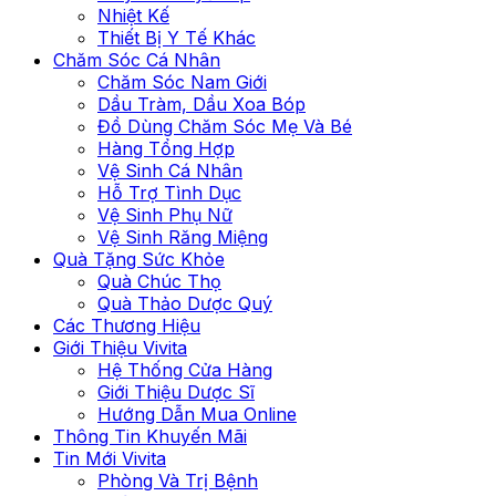
Nhiệt Kế
Thiết Bị Y Tế Khác
Chăm Sóc Cá Nhân
Chăm Sóc Nam Giới
Dầu Tràm, Dầu Xoa Bóp
Đồ Dùng Chăm Sóc Mẹ Và Bé
Hàng Tổng Hợp
Vệ Sinh Cá Nhân
Hỗ Trợ Tình Dục
Vệ Sinh Phụ Nữ
Vệ Sinh Răng Miệng
Quà Tặng Sức Khỏe
Quà Chúc Thọ
Quà Thảo Dược Quý
Các Thương Hiệu
Giới Thiệu Vivita
Hệ Thống Cửa Hàng
Giới Thiệu Dược Sĩ
Hướng Dẫn Mua Online
Thông Tin Khuyến Mãi
Tin Mới Vivita
Phòng Và Trị Bệnh