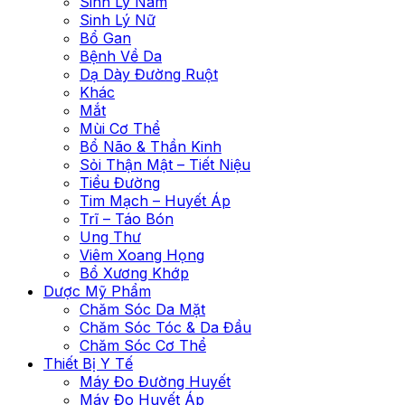
Sinh Lý Nam
Sinh Lý Nữ
Bổ Gan
Bệnh Về Da
Dạ Dày Đường Ruột
Khác
Mắt
Mùi Cơ Thể
Bổ Não & Thần Kinh
Sỏi Thận Mật – Tiết Niệu
Tiểu Đường
Tim Mạch – Huyết Áp
Trĩ – Táo Bón
Ung Thư
Viêm Xoang Họng
Bổ Xương Khớp
Dược Mỹ Phẩm
Chăm Sóc Da Mặt
Chăm Sóc Tóc & Da Đầu
Chăm Sóc Cơ Thể
Thiết Bị Y Tế
Máy Đo Đường Huyết
Máy Đo Huyết Áp