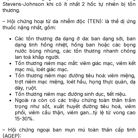
Stevens-Johnson khi có ít nhất 2 hốc tự nhiên bị tổn
thương.
– Hội chứng hoại tử da nhiễm độc (TEN): là thể dị ứng
thuốc nặng nhất, gồm:
Các tổn thương đa dạng ở da: ban dạng sởi, ban
dạng tinh hồng nhiệt, hồng ban hoặc các bọng
nước bùng nhùng, các tổn thương nhanh chóng
lan toả khắp người.
Tổn thương niêm mạc mắt: viêm giác mạc, viêm kết
mạc mủ, loét giác mạc.
Tổn thương niêm mạc đường tiêu hoá: viêm miệng,
trợt niêm mạc miệng, loét hầu, họng thực quản, dạ
dày, ruột.
Tổn thương niêm mạc đường sinh dục, tiết niệu.
Ngoài ra còn có các triệu chứng toàn thân trầm
trọng như sốt, xuất huyết đường tiêu hoá, viêm
phổi, viêm cầu thận, viêm gan…tỷ lệ tử vong cao
15-30%.
– Hội chứng ngoại ban mụn mủ toàn thân cấp tinh
(AGEP):