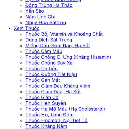
Đông Trùng Hạ Thảo
Yến Sào
Nấm Linh Chi
Nhụy Hoa Saffron
Xem Thuốc
Thuốc Bổ, Vitamin và Khoáng Chất
Dung Dịch Sát Trùng
Miếng Dán Giảm Đau, Hạ Sốt
Thuốc Cầm Máu
Thuốc Chống Dị Ứng (Kháng Histamin)
Thuốc Chống Say Xe
Thuốc Da Liễu
Thuốc Đường Tiết Niệu
Thuốc Gan Mật
Thuốc Giảm Đau Kháng Viêm
Thuốc Giảm Đau, Hạ Sốt
Thuốc Giãn Cơ
Thuốc Hen Suyễn
Thuốc Hạ Mỡ Máu (Hạ Cholesterol)
Thuốc Ho, Long Đờm
Thuốc Hocmon, Nội Tiết Tố
Thuốc Kháng Nấm