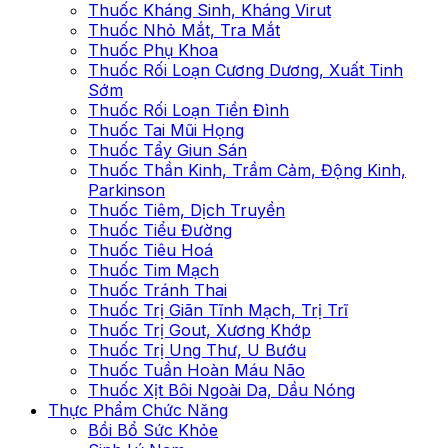
Thuốc Kháng Sinh, Kháng Virut
Thuốc Nhỏ Mắt, Tra Mắt
Thuốc Phụ Khoa
Thuốc Rối Loạn Cương Dương, Xuất Tinh
Sớm
Thuốc Rối Loạn Tiền Đình
Thuốc Tai Mũi Họng
Thuốc Tẩy Giun Sán
Thuốc Thần Kinh, Trầm Cảm, Động Kinh,
Parkinson
Thuốc Tiêm, Dịch Truyền
Thuốc Tiểu Đường
Thuốc Tiêu Hoá
Thuốc Tim Mạch
Thuốc Tránh Thai
Thuốc Trị Giãn Tĩnh Mạch, Trị Trĩ
Thuốc Trị Gout, Xương Khớp
Thuốc Trị Ung Thư, U Bướu
Thuốc Tuần Hoàn Máu Não
Thuốc Xịt Bôi Ngoài Da, Dầu Nóng
Thực Phẩm Chức Năng
Bồi Bổ Sức Khỏe