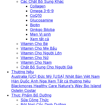
Các Chất Bổ Sung Khác
Collagen
Omega 3-6-9
CoQ10
Glucosamine
Biotin
Ginkgo Biloba
Men Vi sinh
Xem tất cả
Vitamin Cho Bé
Vitamin Cho Mẹ Bầu
Vitamin Cho Người Lớn
Vitamin Cho Nữ
Vitamin Cho Nam
Chất Bổ Sung Cho Người Già
Thương hiệu
Australia (ÚC)
Đức
Mỹ (USA)
Nhật Bản
Việt Nam
Hàn Quốc
Anh
Nga
Xem Tất cả thương hiệu
Blackmores
Healthy Care
Nature's Way
Bio Island
Ostelin
Costar
Thực Phẩm Bổ Dưỡng
Sữa Công Thức
Bột Ngũ Cốc Dinh Dưỡng