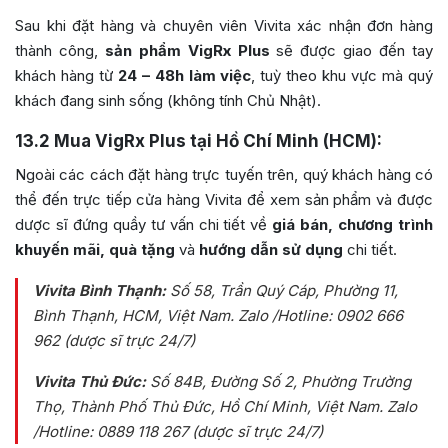
Sau khi đặt hàng và chuyên viên Vivita xác nhận đơn hàng
thành công,
sản phẩm
VigRx Plus
sẽ được giao đến tay
khách hàng từ
24 – 48h làm việc
, tuỳ theo khu vực mà quý
khách đang sinh sống (không tính Chủ Nhật).
13.2
Mua VigRx Plus tại Hồ Chí Minh (HCM):
Ngoài các cách đặt hàng trực tuyến trên, quý khách hàng có
thể đến trực tiếp cửa hàng Vivita để xem sản phẩm và được
dược sĩ đứng quầy tư vấn chi tiết về
giá bán, chương trình
khuyến mãi, quà tặng
và
hướng dẫn sử dụng
chi tiết.
Vivita Bình Thạnh:
Số 58, Trần Quý Cáp, Phường 11,
Bình Thạnh, HCM, Việt Nam
. Zalo /Hotline: 0902 666
962 (dược sĩ trực 24/7)
Vivita Thủ Đức:
Số 84B
, Đường Số 2, Phường Trường
Thọ, Thành Phố Thủ Đức, Hồ Chí Minh, Việt Nam
. Zalo
/Hotline: 0889 118 267 (dược sĩ trực 24/7)