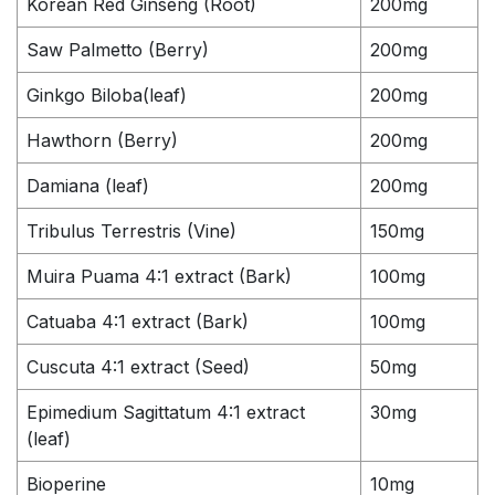
Korean Red Ginseng (Root)
200mg
Saw Palmetto (Berry)
200mg
Ginkgo Biloba(leaf)
200mg
Hawthorn (Berry)
200mg
Damiana (leaf)
200mg
Tribulus Terrestris (Vine)
150mg
Muira Puama 4:1 extract (Bark)
100mg
Catuaba 4:1 extract (Bark)
100mg
Cuscuta 4:1 extract (Seed)
50mg
Epimedium Sagittatum 4:1 extract
30mg
(leaf)
Bioperine
10mg