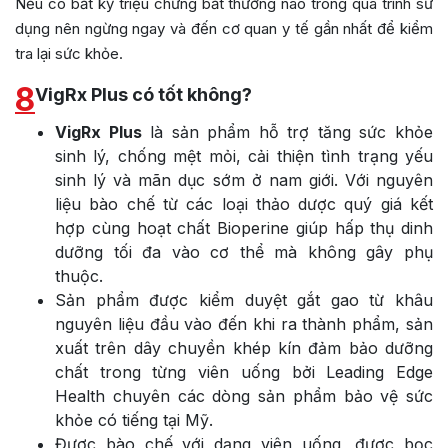
Nếu có bất kỳ triệu chứng bất thường nào trong quá trình sử
dụng nên ngừng ngay và đến cơ quan y tế gần nhất để kiểm
tra lại sức khỏe.
8
VigRx Plus có tốt không?
VigRx Plus
là sản phẩm hỗ trợ tăng sức khỏe
sinh lý, chống mệt mỏi, cải thiện tình trạng yếu
sinh lý và mãn dục sớm ở nam giới. Với nguyên
liệu bào chế từ các loại thảo dược quý giá kết
hợp cùng hoạt chất Bioperine giúp hấp thụ dinh
dưỡng tối đa vào cơ thể mà không gây phụ
thuộc.
Sản phẩm được kiểm duyệt gắt gao từ khâu
nguyên liệu đầu vào đến khi ra thành phẩm, sản
xuất trên dây chuyền khép kín đảm bảo dưỡng
chất trong từng viên uống bởi Leading Edge
Health chuyên các dòng sản phẩm bảo vệ sức
khỏe có tiếng tại Mỹ.
Được bào chế với dạng viên uống, được bọc