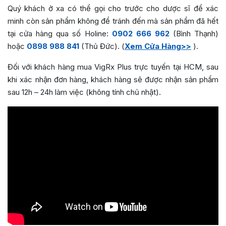
Quý khách ở xa có thể gọi cho trước cho dược sĩ để xác
minh còn sản phẩm không để tránh đến mà sản phẩm đã hết
tại cửa hàng qua số Holine:
0902 666 962
(Bình Thạnh)
hoặc
0898 988 841
(Thủ Đức). (
Xem Cửa Hàng>>
).
Đối với khách hàng mua VigRx Plus trực tuyến tại HCM, sau
khi xác nhận đơn hàng, khách hàng sẽ được nhận sản phẩm
sau 12h – 24h làm việc (không tính chủ nhật).