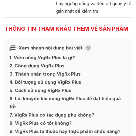
hãy ngừng uống và đến cơ quan y tế
gần nhất để kiểm tra
THÔNG TIN THAM KHẢO THÊM VỀ SẢN PHẨM
Ẩn
Xem nhanh nội dung bài viết
[
]
1
Viên uống VigRx Plus là gì?
2
Công dụng VigRx Plus
3
Thành phần trong VigRx Plus
4
Đối tượng sử dụng VigRx Plus
5
Cách sử dụng VigRx Plus
6
Lời khuyên khi dùng VigRx Plus để đạt hiệu quả
tốt
7
VigRx Plus có tác dụng phụ không?
8
VigRx Plus có tốt không?
9
VigRx Plus là thuốc hay thực phẩm chức năng?