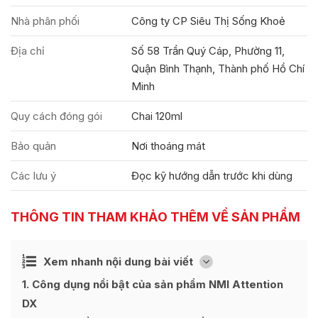
Nhà phân phối
Công ty CP Siêu Thị Sống Khoẻ
Địa chỉ
Số 58 Trần Quý Cáp, Phường 11,
Quận Bình Thạnh, Thành phố Hồ Chí
Minh
Quy cách đóng gói
Chai 120ml
Bảo quản
Nơi thoáng mát
Các lưu ý
Đọc kỹ hướng dẫn trước khi dùng
THÔNG TIN THAM KHẢO THÊM VỀ SẢN PHẨM
Ẩn
Xem nhanh nội dung bài viết
[
]
1
Công dụng nổi bật của sản phẩm NMI Attention
DX