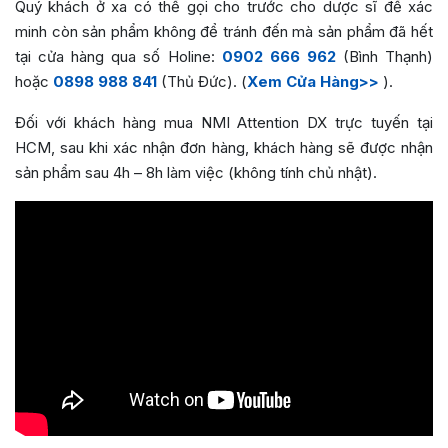
Quý khách ở xa có thể gọi cho trước cho dược sĩ để xác
minh còn sản phẩm không để tránh đến mà sản phẩm đã hết
tại cửa hàng qua số Holine:
0902 666 962
(Bình Thạnh)
hoặc
0898 988 841
(Thủ Đức). (
Xem Cửa Hàng>>
).
Đối với khách hàng mua NMI Attention DX trực tuyến tại
HCM, sau khi xác nhận đơn hàng, khách hàng sẽ được nhận
sản phẩm sau 4h – 8h làm việc (không tính chủ nhật).