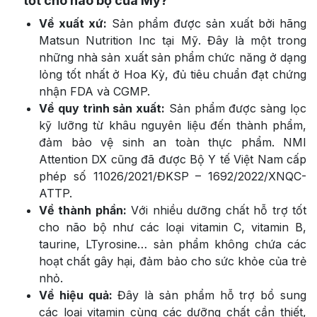
tốt cho não bộ của Mỹ?
Về xuất xứ:
Sản phẩm được sản xuất bởi hãng
Matsun Nutrition Inc tại Mỹ. Đây là một trong
những nhà sản xuất sản phẩm chức năng ở dạng
lỏng tốt nhất ở Hoa Kỳ, đủ tiêu chuẩn đạt chứng
nhận FDA và CGMP.
Về quy trình sản xuất:
Sản phẩm được sàng lọc
kỹ lưỡng từ khâu nguyên liệu đến thành phẩm,
đảm bảo vệ sinh an toàn thực phẩm. NMI
Attention DX cũng đã được Bộ Y tế Việt Nam cấp
phép số 11026/2021/ĐKSP – 1692/2022/XNQC-
ATTP.
Về thành phần:
Với nhiều dưỡng chất hỗ trợ tốt
cho não bộ như các loại vitamin C, vitamin B,
taurine, LTyrosine… sản phẩm không chứa các
hoạt chất gây hại, đảm bảo cho sức khỏe của trẻ
nhỏ.
Về hiệu quả:
Đây là sản phẩm hỗ trợ bổ sung
các loại vitamin cùng các dưỡng chất cần thiết,