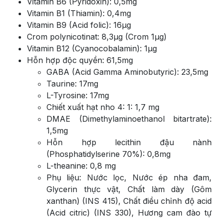
Vitamin B6 (Pyridoxin): 0,5mg
Vitamin B1 (Thiamin): 0,4mg
Vitamin B9 (Acid folic): 16µg
Crom polynicotinat: 8,3µg (Crom 1µg)
Vitamin B12 (Cyanocobalamin): 1µg
Hỗn hợp độc quyền: 61,5mg
GABA (Acid Gamma Aminobutyric): 23,5mg
Taurine: 17mg
L-Tyrosine: 17mg
Chiết xuất hạt nho 4: 1: 1,7 mg
DMAE (Dimethylaminoethanol bitartrate):
1,5mg
Hỗn hợp lecithin đậu nành
(Phosphatidylserine 70%): 0,8mg
L-theanine: 0,8 mg
Phụ liệu: Nước lọc, Nước ép nha đam,
Glycerin thực vật, Chất làm dày (Gôm
xanthan) (INS 415), Chất điều chỉnh độ acid
(Acid citric) (INS 330), Hương cam đào tự