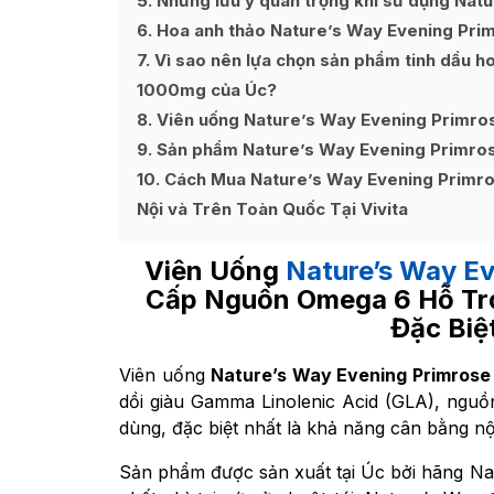
5
Những lưu ý quan trọng khi sử dụng Nat
6
Hoa anh thảo Nature’s Way Evening Prim
7
Vì sao nên lựa chọn sản phẩm tinh dầu h
1000mg của Úc?
8
Viên uống Nature’s Way Evening Primros
9
Sản phẩm Nature’s Way Evening Primros
10
Cách Mua Nature’s Way Evening Primro
Nội và Trên Toàn Quốc Tại Vivita
Viên Uống
Nature’s Way Ev
Cấp Nguồn Omega 6 Hỗ Tr
Đặc Biệ
Viên uống
Nature’s Way Evening Primrose
dồi giàu
Gamma Linolenic Acid (GLA), nguồ
dùng, đặc biệt nhất là khả năng cân bằng nội 
Sản phẩm được sản xuất tại Úc bởi hãng Nat