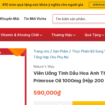
#10 món quà tặng sức khỏe ý nghĩa cho người già
XEM NGA
 Khuyến Mãi
Tin Mới Vivita
Vitamin & Khoáng Chất
Thương Hiệu
Quà Tặng
/
/
Trang chủ
Sản Phẩm
Thực Phẩm Bổ Sung V
Tổng Hợp Cho Phụ Nữ
Nature's Way
Viên Uống Tinh Dầu Hoa Anh T
Primrose Oil 1000mg (Hộp 200 
590,000
₫