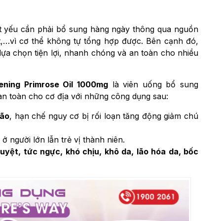
iết yếu cần phải bổ sung hàng ngày thông qua nguồn
ật,…vì cơ thể không tự tổng hợp được. Bên cạnh đó,
a chọn tiện lợi, nhanh chóng và an toàn cho nhiều
ening Primrose Oil 1000mg
là viên uống bổ sung
an toàn cho cơ địa với những công dụng sau:
não
, hạn chế nguy cơ bị rối loạn tăng động giảm chú
ở người lớn lẫn trẻ vị thành niên.
uyệt, tức ngực, khó chịu, khô da, lão hóa da, bốc