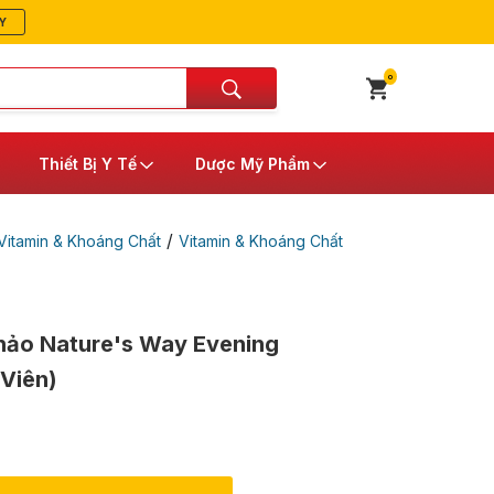
Y
0
Thiết Bị Y Tế
Dược Mỹ Phẩm
/
itamin & Khoáng Chất
Vitamin & Khoáng Chất
hảo Nature's Way Evening
Viên)