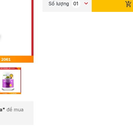
Số lượng
ta"
để mua