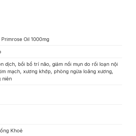
 Primrose Oil 1000mg
o
 dịch, bồi bổ trí não, giảm nổi mụn do rối loạn nội
bổ tim mạch, xương khớp, phòng ngừa loãng xương,
g niên
Sống Khoẻ