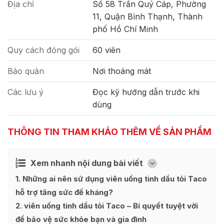
Địa chỉ
Số 58 Trần Quý Cáp, Phường
11, Quận Bình Thạnh, Thành
phố Hồ Chí Minh
Quy cách đóng gói
60 viên
Bảo quản
Nơi thoáng mát
Các lưu ý
Đọc kỹ hướng dẫn trước khi
dùng
THÔNG TIN THAM KHẢO THÊM VỀ SẢN PHẨM
Xem nhanh nội dung bài viết
Ẩn
[
]
1
Những ai nên sử dụng viên uống tinh dầu tỏi Taco
hỗ trợ tăng sức đề kháng?
2
viên uống tinh dầu tỏi Taco – Bí quyết tuyệt vời
để bảo vệ sức khỏe bạn và gia đình