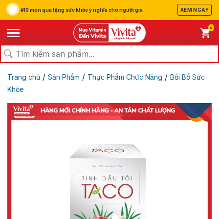
#10 món quà tặng sức khỏe ý nghĩa cho người già
XEM NGAY
0
/
/
/
Trang chủ
Sản Phẩm
Thực Phẩm Chức Năng
Bồi Bổ Sức
Khỏe