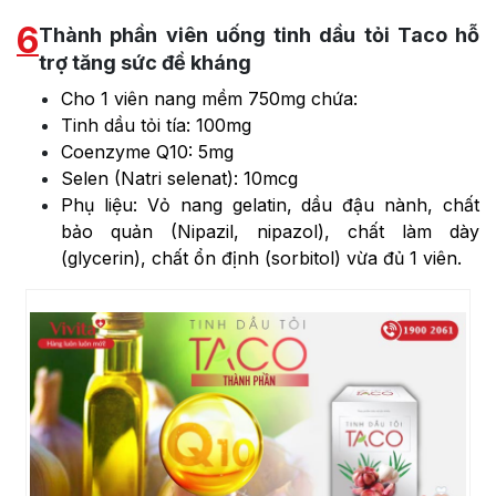
6
Thành phần viên uống tinh dầu tỏi Taco hỗ
trợ tăng sức đề kháng
Cho 1 viên nang mềm 750mg chứa:
Tinh dầu tỏi tía: 100mg
Coenzyme Q10: 5mg
Selen (Natri selenat): 10mcg
Phụ liệu: Vỏ nang gelatin, dầu đậu nành, chất
bảo quản (Nipazil, nipazol), chất làm dày
(glycerin), chất ổn định (sorbitol) vừa đủ 1 viên.