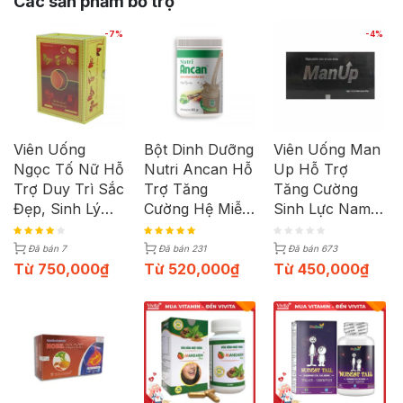
Các sản phẩm bổ trợ
-7%
-4%
Viên Uống
Bột Dinh Dưỡng
Viên Uống Man
Ngọc Tố Nữ Hỗ
Nutri Ancan Hỗ
Up Hỗ Trợ
Trợ Duy Trì Sắc
Trợ Tăng
Tăng Cường
Đẹp, Sinh Lý
Cường Hệ Miễn
Sinh Lực Nam
Nữ (Hộp 50
Dịch | Hộp 400
Nhanh (Hộp 6
Viên)
gr
Viên)
Đã bán 7
Đã bán 231
Đã bán 673
Từ
750,000
₫
Từ
520,000
₫
Từ
450,000
₫