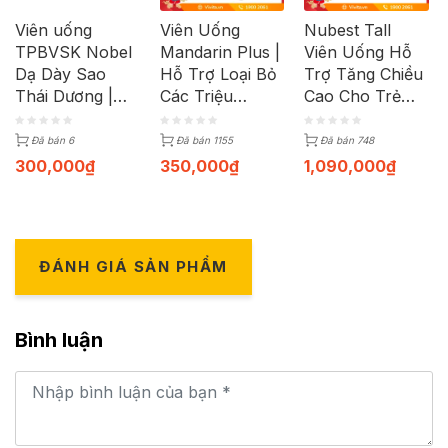
Viên uống
Viên Uống
Nubest Tall
TPBVSK Nobel
Mandarin Plus |
Viên Uống Hỗ
Dạ Dày Sao
Hỗ Trợ Loại Bỏ
Trợ Tăng Chiều
Thái Dương |
Các Triệu
Cao Cho Trẻ
Hộp 3 Vỉ x 15
Chứng Nhiệt
Em Hộp 60
Viên
Miệng | Hộp 60
Viên
Đã bán 6
Đã bán 1155
Đã bán 748
Viên
300,000
₫
350,000
₫
1,090,000
₫
ĐÁNH GIÁ SẢN PHẨM
Bình luận