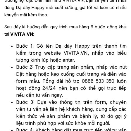
trường nội địa. Điển hình như VIVITA.VN, bạn sẽ yên tâm mua
đúng Dạ dày Happy mới xuất xưởng, giá tốt và luôn có nhiều
khuyến mãi kèm theo.
Sau đây là hướng dẫn quy trình mua hàng 6 bước công khai
tại
VIVITA.VN
:
Bước 1: Gõ tên Dạ dày Happy trên thanh tìm
kiếm trong website VIVITA.VN, nhấp vào biểu
tượng kính lúp hoặc enter.
Bước 2: Truy cập trang sản phẩm, nhấp vào nút
Đặt hàng hoặc kéo xuống cuối trang và điền vào
form mẫu. Tổng đài hỗ trợ 0888 533 350 luôn
hoạt động 24/24 nên bạn có thể gọi trực tiếp
nếu cần tư vấn ngay.
Bước 3: Dựa vào thông tin trên form, chuyên
viên tư vấn sẽ liên hệ khách hàng, cung cấp các
kiến thức về sản phẩm và bệnh lý, từ đó gợi ý
liệu trình phù hợp với sức khỏe mỗi người.
Bước 4: Khách hàng đặt mua trực tiếp với tư vấn