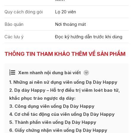
Quy cách đóng gói
Lọ 20 viên
Bảo quản
Nơi thoáng mát
Các lưu ý
Đọc kỹ hướng dẫn trước khi dùng
THÔNG TIN THAM KHẢO THÊM VỀ SẢN PHẨM
Ẩn
Xem nhanh nội dung bài viết
[
]
1
Những ai nên sử dụng viên uống Dạ Dày Happy
2
Dạ dày Happy – Hỗ trợ điều trị viêm loét bao tử,
khắc phục trào ngược dạ dày:
3
Công dụng viên uống Dạ Dày Happy
4
Cơ chế tác động của viên uống Dạ Dày Happy
5
Thành phần viên uống Dạ Dày Happy
6
Giấy chứng nhận viên uống Dạ Dày Happy