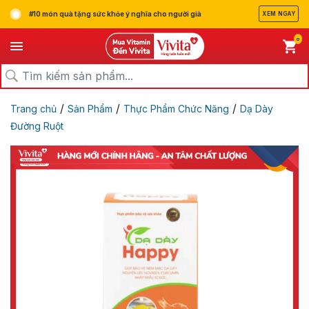
#10 món quà tặng sức khỏe ý nghĩa cho người già
XEM NGAY
0
/
/
/
Trang chủ
Sản Phẩm
Thực Phẩm Chức Năng
Dạ Dày
Đường Ruột