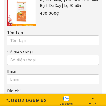
Bệnh Dạ Dày | Lọ 20 viên
430,000
₫
Tên bạn
Số điện thoại
Email
Địa chỉ
0902 6669 62
Lên đầu
Gặp dược sĩ