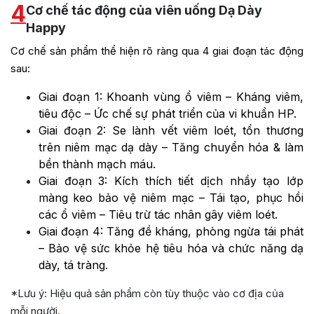
4
Cơ chế tác động của viên uống Dạ Dày
Happy
Cơ chế sản phẩm thể hiện rõ ràng qua 4 giai đoạn tác động
sau:
Giai đoạn 1: Khoanh vùng ổ viêm – Kháng viêm,
tiêu độc – Ức chế sự phát triển của vi khuẩn HP.
Giai đoạn 2: Se lành vết viêm loét, tổn thương
trên niêm mạc dạ dày – Tăng chuyển hóa & làm
bền thành mạch máu.
Giai đoạn 3: Kích thích tiết dịch nhầy tạo lớp
màng keo bảo vệ niêm mạc – Tái tạo, phục hồi
các ổ viêm – Tiêu trừ tác nhân gây viêm loét.
Giai đoạn 4: Tăng đề kháng, phòng ngừa tái phát
– Bảo vệ sức khỏe hệ tiêu hóa và chức năng dạ
dày, tá tràng.
*Lưu ý: Hiệu quả sản phẩm còn tùy thuộc vào cơ địa của
mỗi người.