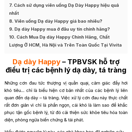
7
Cách sử dụng viên uống Dạ Dày Happy hiệu quả
nhất
8
Viên uống Dạ dày Happy giá bao nhiêu?
9
Dạ dày Happy mua ở đâu uy tín chính hãng?
10
Cách Mua Dạ dày Happy Chính Hãng, Chất
Lượng Ở HCM, Hà Nội và Trên Toàn Quốc Tại Vivita
Dạ dày Happy
– TPBVSK hỗ trợ
điều trị các bệnh lý dạ dày, tá tràng
Những cơn đau tức thượng vị quằn quại, cảm giác đầy hơi
khó tiêu… chỉ là biểu hiện cơ bản nhất của các bệnh lý liên
quan đến dạ dày – tá tràng. Việc xử lý cơn đau này thực chất
rất đơn giản vì chỉ là phần ngọn, cái khó là làm sao để khắc
phục tận gốc bệnh lý, từ đó cải thiện sức khỏe tiêu hóa toàn
diện, phòng ngừa biến chứng & tái phát.
Hiểu được nguyên lý này, các nhà khoa học đã nghiên cứu –