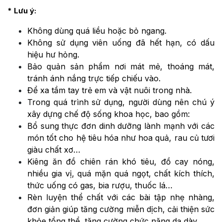
* Lưu ý:
Không dùng quá liều hoặc bỏ ngang.
Không sử dụng viên uống đã hết hạn, có dấu
hiệu hư hỏng.
Bảo quản sản phẩm nơi mát mẻ, thoáng mát,
tránh ánh nắng trực tiếp chiếu vào.
Để xa tầm tay trẻ em và vật nuôi trong nhà.
Trong quá trình sử dụng, người dùng nên chú ý
xây dựng chế độ sống khoa học, bao gồm:
Bổ sung thực đơn dinh dưỡng lành mạnh với các
món tốt cho hệ tiêu hóa như hoa quả, rau củ tươi
giàu chất xơ…
Kiêng ăn đồ chiên rán khó tiêu, đồ cay nóng,
nhiều gia vị, quá mặn quá ngọt, chất kích thích,
thức uống có gas, bia rượu, thuốc lá…
Rèn luyện thể chất với các bài tập nhẹ nhàng,
đơn giản giúp tăng cường miễn dịch, cải thiện sức
khỏe tổng thể, tăng cường chức năng dạ dày.