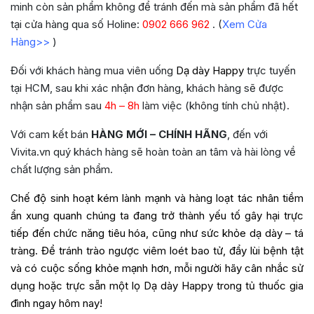
minh còn sản phẩm không để tránh đến mà sản phẩm đã hết
tại cửa hàng qua số Holine:
0902 666 962
. (
Xem Cửa
Hàng>>
)
Đối với khách hàng mua viên uống
Dạ dày Happy
trực tuyến
tại HCM, sau khi xác nhận đơn hàng, khách hàng sẽ được
nhận sản phẩm sau
4h – 8h
làm việc (không tính chủ nhật).
Với cam kết bán
HÀNG MỚI – CHÍNH HÃNG
, đến với
Vivita.vn quý khách hàng sẽ hoàn toàn an tâm và hài lòng về
chất lượng sản phẩm.
Chế độ sinh hoạt kém lành mạnh và hàng loạt tác nhân tiềm
ẩn xung quanh chúng ta đang trở thành yếu tố gây hại trực
tiếp đến chức năng tiêu hóa, cũng như sức khỏe dạ dày – tá
tràng. Để tránh trào ngược viêm loét bao tử, đẩy lùi bệnh tật
và có cuộc sống khỏe mạnh hơn, mỗi người hãy cân nhắc sử
dụng hoặc trực sẵn một lọ Dạ dày Happy trong tủ thuốc gia
đình ngay hôm nay!