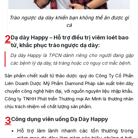
Trào ngược dạ dày khiến bạn không thể ăn được gì
cả
2
Dạ dày Happy – Hỗ trợ điều trị viêm loét bao
tử, khắc phục trào ngược dạ dày:
Dạ dày Happy là TPCN dành riêng cho người đang gặp
các bệnh lý dạ dày, tá tràng hoặc có nguy cơ mắc bệnh.
Sản phẩm chiết xuất từ thảo dược quý do
Công Ty Cổ Phần
Liên Doanh Dược Mỹ Phẩm Diamond Pháp sản xuất trên dây
chuyền công nghệ hiện đại, với nguồn nguyên liệu nhập khẩu.
Công ty TNHH Phát triển Thương mại An Minh là thương nhân
chịu trách nhiệm về chất lượng sản phẩm.
3
Công dụng viên uống Dạ Dày Happy
Hỗ trợ làm lành nhanh các tổn thương trong
niêm mạc dạ dày; làm giảm các triệu chứng ợ hơi,