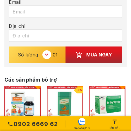
Email
Địa chỉ
MUA NGAY
Số lượng
Các sản phẩm bổ trợ
-4%
0902 6669 62
Dung Dịch
Mộc Vị Khang
Dạ Dày Mộc
Lên đầu
Gặp dược sĩ