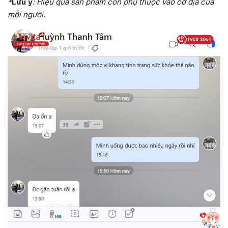
*
Lưu ý
: Hiệu quả sản phẩm còn phụ thuộc vào cơ địa của
mỗi người.