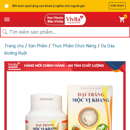
#10 món quà tặng sức khỏe ý nghĩa cho người già
XEM NGAY
0
/
/
/
Trang chủ
Sản Phẩm
Thực Phẩm Chức Năng
Dạ Dày
Đường Ruột