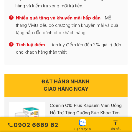
hàng và kiểm tra xong mới trả tiền.
Nhiều quà tặng và khuyến mãi hấp dẫn
- Mỗi
2
tháng Vivita đều có chương trình khuyến mãi và quà
tặng hấp dẫn dành cho khách hàng.
Tích luỹ điểm
- Tích luỹ điểm lên đến 2% giá trị đơn
3
cho khách hàng thân thiết.
ĐẶT HÀNG NHANH
GIAO HÀNG NGAY
Coenin Q10 Plus Kapseln Viên Uống
Hỗ Trợ Tăng Cường Sức Khỏe Tim
Mạch (Hộp 30 viên)
0902 6669 62
389,000
₫
Lên đầu
Gặp dược sĩ