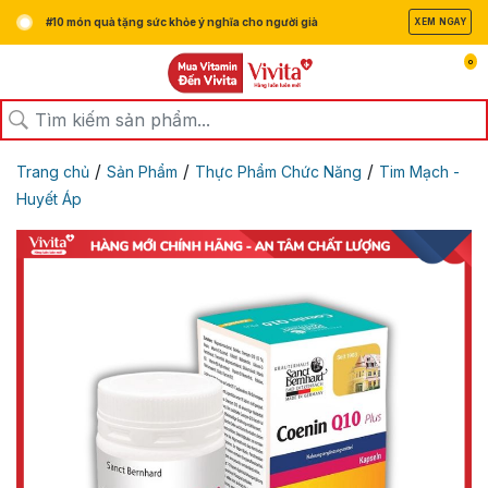
#10 món quà tặng sức khỏe ý nghĩa cho người già
XEM NGAY
0
/
/
/
Trang chủ
Sản Phẩm
Thực Phẩm Chức Năng
Tim Mạch -
Huyết Áp