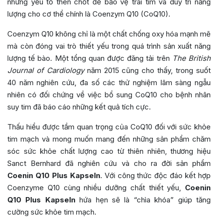
những yếu tố then chốt để bảo vệ trái tim và duy trì năng
lượng cho cơ thể chính là Coenzym Q10 (CoQ10).
Coenzym Q10 không chỉ là một chất chống oxy hóa mạnh mẽ
mà còn đóng vai trò thiết yếu trong quá trình sản xuất năng
lượng tế bào. Một tổng quan được đăng tải trên
The British
Journal of Cardiology
năm 2015 cũng cho thấy, trong suốt
40 năm nghiên cứu, đa số các thử nghiệm lâm sàng ngẫu
nhiên có đối chứng về việc bổ sung CoQ10 cho bệnh nhân
suy tim đã báo cáo những kết quả tích cực.
Thấu hiểu được tầm quan trọng của CoQ10 đối với sức khỏe
tim mạch và mong muốn mang đến những sản phẩm chăm
sóc sức khỏe chất lượng cao từ thiên nhiên, thương hiệu
Sanct Bernhard đã nghiên cứu và cho ra đời sản phẩm
Coenin Q10 Plus Kapseln
. Với công thức độc đáo kết hợp
Coenzyme Q10 cùng nhiều dưỡng chất thiết yếu,
Coenin
Q10 Plus Kapseln
hứa hẹn sẽ là “chìa khóa” giúp tăng
cường sức khỏe tim mạch.