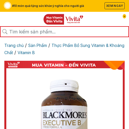
#10 món quà tặng sức khỏe ý nghĩa cho người già
XEM NGAY
0
/
/
Trang chủ
Sản Phẩm
Thực Phẩm Bổ Sung Vitamin & Khoáng
/
Chất
Vitamin B