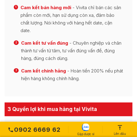
Cam kết bán hàng mới
- Vivita chỉ bán các sản
1
phẩm còn mới, hạn sử dụng còn xa, đảm bảo
chất lượng. Nói không với hàng hết date, cận
date.
Cam kết tư vấn đúng
- Chuyên nghiệp và chân
2
thành tư vấn từ tâm, tư vấn đúng vấn đề, đúng
hàng, đúng cách dùng.
Cam kết chính hãng
- Hoàn tiền 200% nếu phát
3
hiện hàng không chính hãng.
3 Quyền lợi khi mua hàng tại Vivita
0902 6669 62
Hỗ trợ giao hàng tận nhà
- Miễn phí vận
1
Lên đầu
Gặp dược sĩ
chuyển một số sản phẩm theo chính sách giao