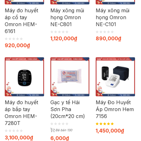
Máy đo huyết
Máy xông mũi
Máy xông mũi
áp cổ tay
họng Omron
họng Omron
Omron HEM-
NE-C801
NE-C101
6161
1,120,000
₫
890,000
₫
920,000
₫
Máy đo huyết
Gạc y tế Hải
Máy Đo Huyết
áp bắp tay
Sơn Pha
Áp Omron Hem
Omron HEM-
(20cm*20 cm)
7156
7280T
1,450,000
₫
Đã bán 130
3,100,000
₫
6,000
₫