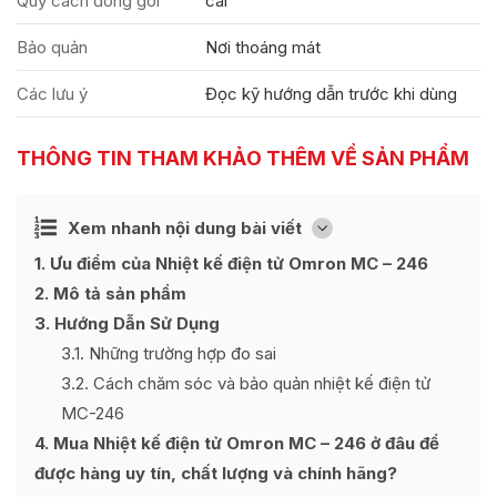
Quy cách đóng gói
cái
Bảo quản
Nơi thoáng mát
Các lưu ý
Đọc kỹ hướng dẫn trước khi dùng
THÔNG TIN THAM KHẢO THÊM VỀ SẢN PHẨM
Ẩn
Xem nhanh nội dung bài viết
[
]
1
Ưu điểm của Nhiệt kế điện tử Omron MC – 246
2
Mô tả sản phẩm
3
Hướng Dẫn Sử Dụng
3.1
Những trường hợp đo sai
3.2
Cách chăm sóc và bảo quản nhiệt kế điện tử
MC-246
4
Mua Nhiệt kế điện tử Omron MC – 246 ở đâu để
được hàng uy tín, chất lượng và chính hãng?