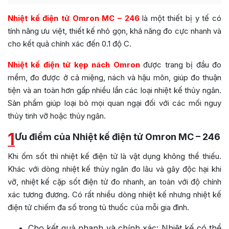
Nhiệt kế điện tử Omron MC – 246
là một thiết bị y tế có
tính năng ưu việt, thiết kế nhỏ gọn, khả năng đo cực nhanh và
cho kết quả chính xác đến 0.1 độ C.
Nhiệt kế điện tử kẹp nách Omron
được trang bị đầu đo
mềm, đo được ở cả miệng, nách và hậu môn, giúp đo thuận
tiện và an toàn hơn gấp nhiều lần các loại nhiệt kế thủy ngân.
Sản phẩm giúp loại bỏ mọi quan ngại đối với các mối nguy
thủy tinh vỡ hoặc thủy ngân.
1
Ưu điểm của Nhiệt kế điện tử Omron MC – 246
Khi ốm sốt thì nhiệt kế điện tử là vật dụng không thể thiếu.
Khác với dòng nhiệt kế thủy ngân đo lâu và gây độc hại khi
vỡ, nhiệt kế cặp sốt điện tử đo nhanh, an toàn với độ chính
xác tương đương. Có rất nhiều dòng nhiệt kế nhưng nhiệt kế
điện tử chiếm đa số trong tủ thuốc của mỗi gia đình.
Cho kết quả nhanh và chính xác: Nhiệt kế có thể