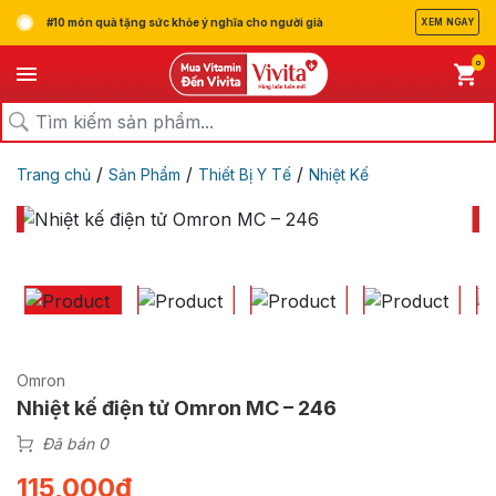
#10 món quà tặng sức khỏe ý nghĩa cho người già
XEM NGAY
0
/
/
/
Trang chủ
Sản Phẩm
Thiết Bị Y Tế
Nhiệt Kế
Omron
Nhiệt kế điện tử Omron MC – 246
Đã bán 0
115,000
₫