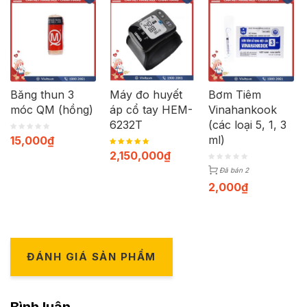
Băng thun 3
Máy đo huyết
Bơm Tiêm
móc QM (hồng)
áp cổ tay HEM-
Vinahankook
6232T
(các loại 5, 1, 3
ml)
15,000
₫
2,150,000
₫
Đã bán 2
2,000
₫
ĐÁNH GIÁ SẢN PHẨM
Bình luận