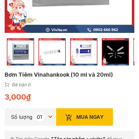
Bơm Tiêm Vinahankook (10 ml và 20ml)
Đã bán 0
3,000
₫
MUA NGAY
Số lượng
🔎 Tìm trên Google
"Tên sản phẩm + vivita"
để mua