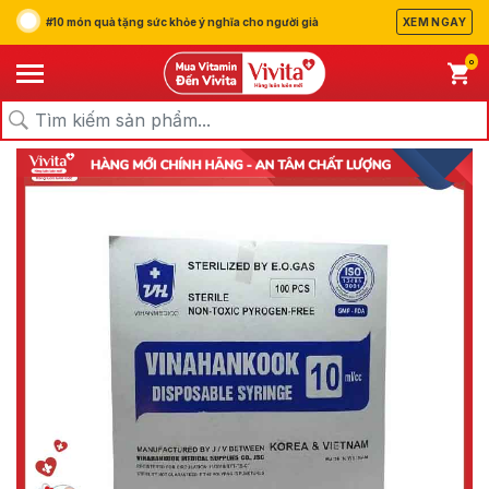
#10 món quà tặng sức khỏe ý nghĩa cho người già
XEM NGAY
0
/
/
/
Trang chủ
Sản Phẩm
Thiết Bị Y Tế
Thiết Bị Y Tế Khác