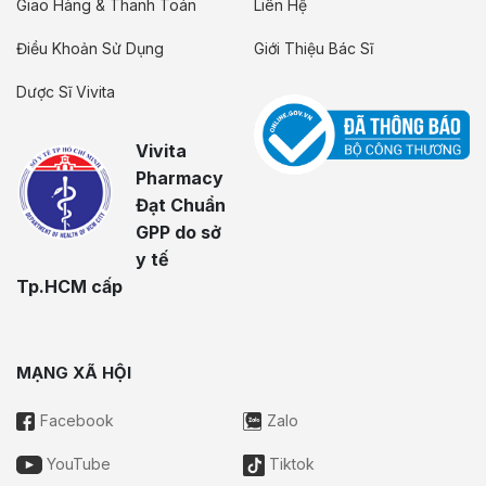
Giao Hàng & Thanh Toán
Liên Hệ
Điều Khoản Sử Dụng
Giới Thiệu Bác Sĩ
Dược Sĩ Vivita
Vivita
Pharmacy
Đạt Chuẩn
GPP do sở
y tế
Tp.HCM cấp
MẠNG XÃ HỘI
Facebook
Zalo
YouTube
Tiktok