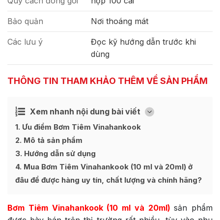
Quy cách đóng gói
hộp 100 cái
Bảo quản
Nơi thoáng mát
Các lưu ý
Đọc kỹ hướng dẫn trước khi
dùng
THÔNG TIN THAM KHẢO THÊM VỀ SẢN PHẨM
Xem nhanh nội dung bài viết
Ẩn
[
]
1
Ưu điểm Bơm Tiêm Vinahankook
2
Mô tả sản phẩm
3
Hướng dẫn sử dụng
4
Mua Bơm Tiêm Vinahankook (10 ml và 20ml) ở
đâu để được hàng uy tín, chất lượng và chính hãng?
Bơm Tiêm Vinahankook (10 ml và 20ml
)
sản phẩm