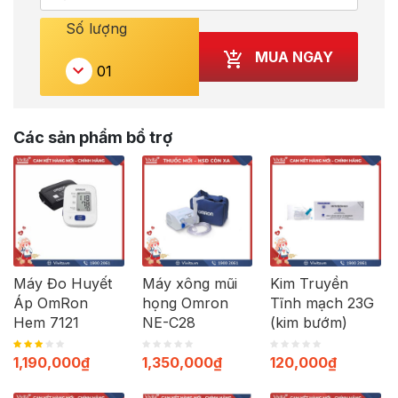
Số lượng
MUA NGAY
Các sản phẩm bổ trợ
Máy Đo Huyết
Máy xông mũi
Kim Truyền
Áp OmRon
họng Omron
Tĩnh mạch 23G
Hem 7121
NE-C28
(kim bướm)
1,190,000
₫
1,350,000
₫
120,000
₫