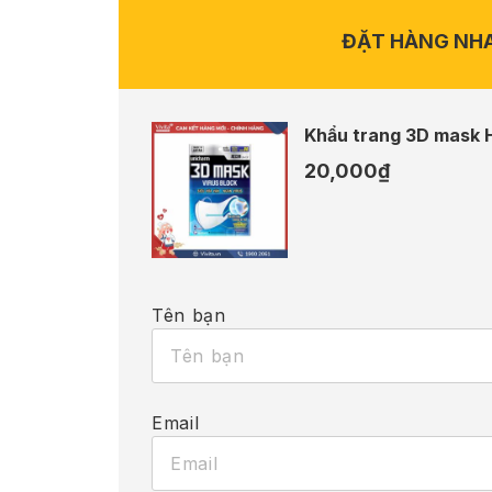
ĐẶT HÀNG NH
Khẩu trang 3D mask 
20,000
₫
Tên bạn
Email