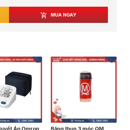
MUA NGAY
Huyết Áp Omron
Băng thun 3 móc QM