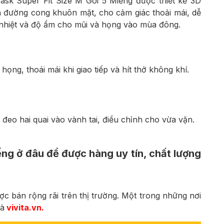
sk Super Fit Size M Gói 5 Miếng được thiết kế 3D
đường cong khuôn mặt, cho cảm giác thoải mái, dễ
 nhiệt và độ ẩm cho mũi và họng vào mùa đông.
ọng, thoái mái khi giao tiếp và hít thở không khí.
t đeo hai quai vào vành tai, điều chỉnh cho vừa vặn.
ng ở đâu để được hàng uy tín, chất lượng
 bán rộng rãi trên thị trường. Một trong những nơi
là
vivita.vn
.