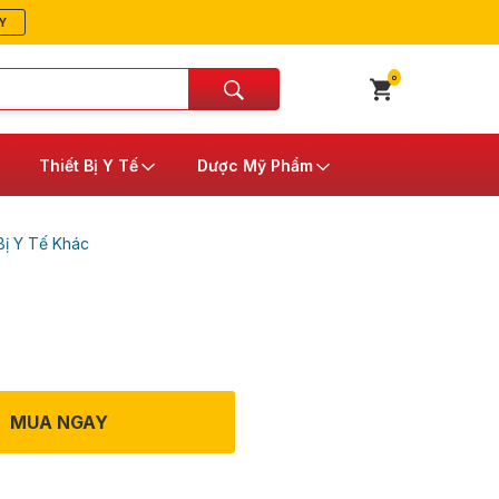
Y
0
Thiết Bị Y Tế
Dược Mỹ Phẩm
Bị Y Tế Khác
MUA NGAY