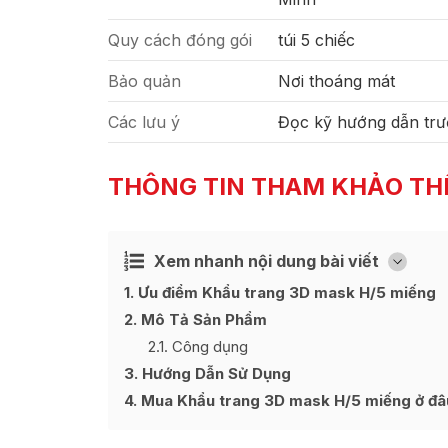
Quy cách đóng gói
túi 5 chiếc
Bảo quản
Nơi thoáng mát
Các lưu ý
Đọc kỹ hướng dẫn trư
THÔNG TIN THAM KHẢO TH
Xem nhanh nội dung bài viết
Ẩn
[
]
1
Ưu điểm Khẩu trang 3D mask H/5 miếng
2
Mô Tả Sản Phẩm
2.1
Công dụng
3
Hướng Dẫn Sử Dụng
4
Mua Khẩu trang 3D mask H/5 miếng ở đâu 