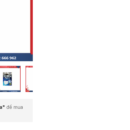
ta"
để mua