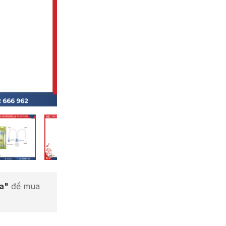
ta"
để mua