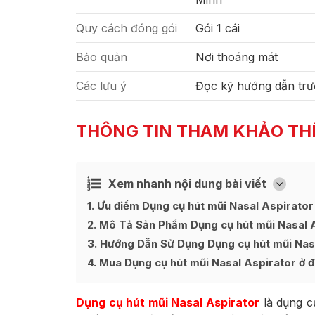
Quy cách đóng gói
Gói 1 cái
Bảo quản
Nơi thoáng mát
Các lưu ý
Đọc kỹ hướng dẫn trư
THÔNG TIN THAM KHẢO TH
Xem nhanh nội dung bài viết
Ẩn
[
]
1
Ưu điểm Dụng cụ hút mũi Nasal Aspirator
2
Mô Tả Sản Phẩm Dụng cụ hút mũi Nasal 
3
Hướng Dẫn Sử Dụng Dụng cụ hút mũi Nas
4
Mua Dụng cụ hút mũi Nasal Aspirator ở đâ
Dụng cụ hút mũi Nasal Aspirator
là dụng c