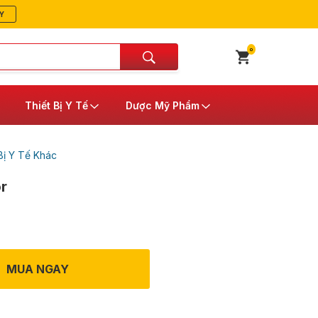
Y
0
Thiết Bị Y Tế
Dược Mỹ Phẩm
Bị Y Tế Khác
r
MUA NGAY