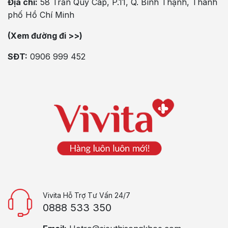
Địa chỉ:
58 Trần Quý Cáp, P.11, Q. Bình Thạnh, Thành
phố Hồ Chí Minh
(Xem đường đi >>)
SĐT:
0906 999 452
Vivita Hỗ Trợ Tư Vấn 24/7
0888 533 350