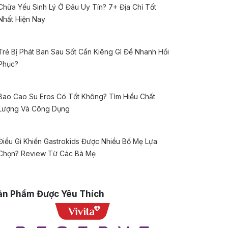
Chữa Yếu Sinh Lý Ở Đâu Uy Tín? 7+ Địa Chỉ Tốt
Nhất Hiện Nay
Trẻ Bị Phát Ban Sau Sốt Cần Kiêng Gì Để Nhanh Hồi
Phục?
Bao Cao Su Eros Có Tốt Không? Tìm Hiểu Chất
Lượng Và Công Dụng
Điều Gì Khiến Gastrokids Được Nhiều Bố Mẹ Lựa
Chọn? Review Từ Các Bà Mẹ
ản Phẩm Được Yêu Thích