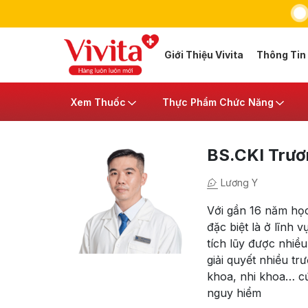
Giới Thiệu Vivita
Thông Tin
Xem Thuốc
Thực Phẩm Chức Năng
BS.CKI Trươ
Lương Y
Với gần 16 năm học
đặc biệt là ở lĩnh
tích lũy được nhiều
giải quyết nhiều t
khoa, nhi khoa… cứ
nguy hiểm