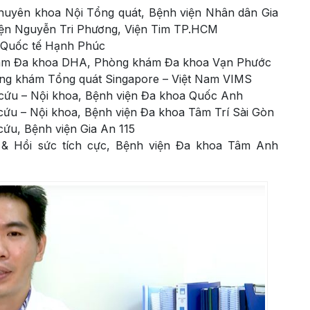
chuyên khoa Nội Tổng quát, Bệnh viện Nhân dân Gia
iện Nguyễn Tri Phương, Viện Tim TP.HCM
n Quốc tế Hạnh Phúc
khám Đa khoa DHA, Phòng khám Đa khoa Vạn Phước
hòng khám Tổng quát Singapore – Việt Nam VIMS
p cứu – Nội khoa, Bệnh viện Đa khoa Quốc Anh
 cứu – Nội khoa, Bệnh viện Đa khoa Tâm Trí Sài Gòn
cứu, Bệnh viện Gia An 115
 & Hồi sức tích cực, Bệnh viện Đa khoa Tâm Anh