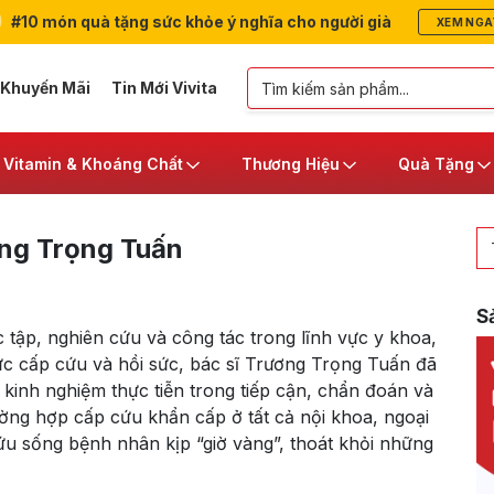
#10 món quà tặng sức khỏe ý nghĩa cho người già
XEM NGA
 Khuyến Mãi
Tin Mới Vivita
Vitamin & Khoáng Chất
Thương Hiệu
Quà Tặng
ng Trọng Tuấn
S
 tập, nghiên cứu và công tác trong lĩnh vực y khoa,
 vực cấp cứu và hồi sức, bác sĩ Trương Trọng Tuấn đã
 kinh nghiệm thực tiễn trong tiếp cận, chẩn đoán và
rường hợp cấp cứu khẩn cấp ở tất cả nội khoa, ngoại
u sống bệnh nhân kịp “giờ vàng”, thoát khỏi những