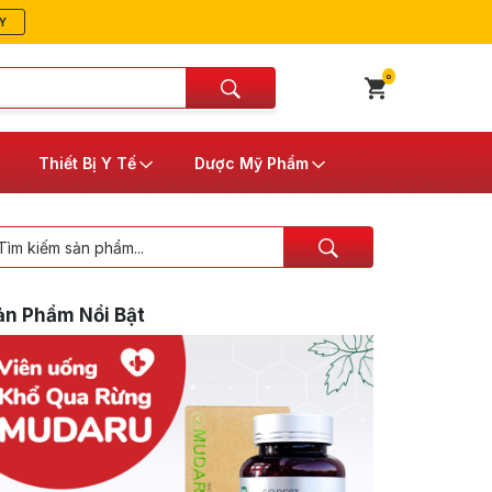
Y
0
Thiết Bị Y Tế
Dược Mỹ Phẩm
ản Phẩm Nổi Bật