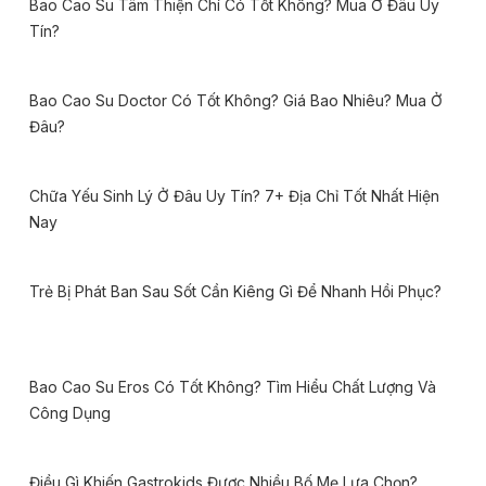
Bao Cao Su Tâm Thiện Chí Có Tốt Không? Mua Ở Đâu Uy
Tín?
Bao Cao Su Doctor Có Tốt Không? Giá Bao Nhiêu? Mua Ở
Đâu?
Chữa Yếu Sinh Lý Ở Đâu Uy Tín? 7+ Địa Chỉ Tốt Nhất Hiện
Nay
Trẻ Bị Phát Ban Sau Sốt Cần Kiêng Gì Để Nhanh Hồi Phục?
Bao Cao Su Eros Có Tốt Không? Tìm Hiểu Chất Lượng Và
Công Dụng
Điều Gì Khiến Gastrokids Được Nhiều Bố Mẹ Lựa Chọn?