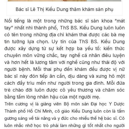
Bác sĩ Lê Thị Kiều Dung thăm khám sản phụ
Nổi tiếng là một trong những bác sĩ sản khoa “mát
tay” nhất nhì thành phố, ThS BS. Kiều Dung luôn luôn
có tên trong những địa chỉ khám thai được các bà mẹ
tin tưởng lựa chọn. Uy tín của ThS BS. Kiều Dung
được xây dựng từ sự kết hợp ba yếu tố: kiến thức
chuyên môn vững chắc, tay nghề cá nhân điêu luyện
và hơn hết là lương tâm với nghề cũng như thái độ với
người bệnh. Mỗi thai phụ đến khám đều được vị nữ
bác sĩ này đón tiếp ân cần, dịu dàng và xưng hô một
cách đầy trìu mến như người trong gia đình. Mỗi đứa
trẻ chào đời luôn được cô yêu thương và chăm sóc
bằng tấm lòng nhân hậu của một người mẹ.
Trên cương vị là giảng viên Bộ môn sản Đại học Y Dược
Thành phố Hồ Chí Minh, cô giáo Kiều Dung luôn còn là tấm
gương sáng về tài năng và y đức cho nhiều thế hệ bác sĩ. Cô
luôn nhắc nhở học trò phải làm những gì tốt nhất cho người