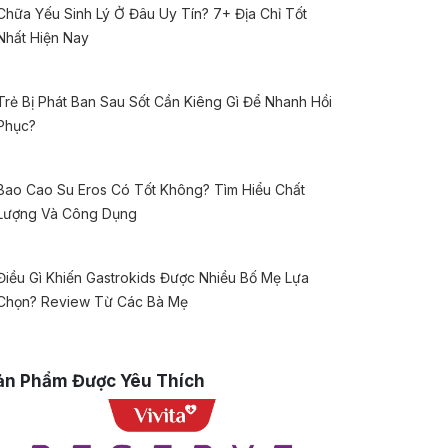
Chữa Yếu Sinh Lý Ở Đâu Uy Tín? 7+ Địa Chỉ Tốt
Nhất Hiện Nay
Trẻ Bị Phát Ban Sau Sốt Cần Kiêng Gì Để Nhanh Hồi
Phục?
Bao Cao Su Eros Có Tốt Không? Tìm Hiểu Chất
Lượng Và Công Dụng
Điều Gì Khiến Gastrokids Được Nhiều Bố Mẹ Lựa
Chọn? Review Từ Các Bà Mẹ
ản Phẩm Được Yêu Thích