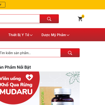
Y
0
Thiết Bị Y Tế
Dược Mỹ Phẩm
ản Phẩm Nổi Bật