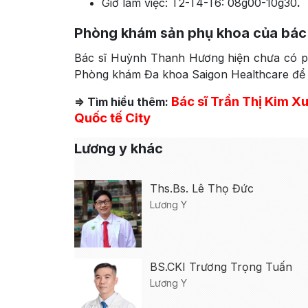
Giờ làm việc: T2-T4-T6: 08g00-10g30
.
Phòng khám sản phụ khoa của bác
Bác sĩ Huỳnh Thanh Hương hiện chưa có p
Phòng khám Đa khoa Saigon Healthcare để đ
Bác sĩ Trần Thị Kim X
=> Tìm hiểu thêm:
Quốc tế City
Lương y khác
Ths.Bs. Lê Thọ Đức
Lương Y
BS.CKI Trương Trọng Tuấn
Lương Y