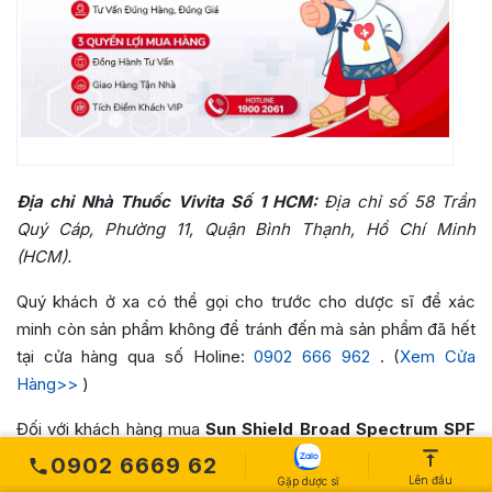
Địa chỉ Nhà Thuốc Vivita Số 1 HCM:
Địa chỉ số 58 Trần
Quý Cáp, Phường 11, Quận Bình Thạnh, Hồ Chí Minh
(HCM).
Quý khách ở xa có thể gọi cho trước cho dược sĩ để xác
minh còn sản phẩm không để tránh đến mà sản phẩm đã hết
tại cửa hàng qua số Holine:
0902 666 962
. (
Xem Cửa
Hàng>>
)
Đối với khách hàng mua
Sun Shield Broad Spectrum SPF
50 Warm
,
trực tuyến tại HCM, sau khi xác nhận đơn hàng,
0902 6669 62
khách hàng sẽ được nhận sản phẩm sau 4h – 8h làm việc
Lên đầu
Gặp dược sĩ