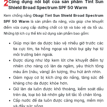
2
Công dụng nổi bật của sản phẩm Tint Sun
Shield Broad Spectrum SPF 50 Warm
Kem chống nắng
Obagi Tint Sun Shield Broad Spectrum
SPF 50 Warm
là sản phẩm đa năng, vừa giúp che khuyết
điểm vừa cung cấp dưỡng chất có lợi và bảo vệ da tối ưu.
Những lợi ích cụ thể khi sử dụng sản phẩm bao gồm:
Giúp mọi làn da được bảo vệ nhiều giờ trước các
tia cực tím, tia hồng ngoại và khói bụi gây hại từ
môi trường bên ngoài.
Được dùng như lớp kem lót che khuyết điểm tự
nhiên cho nàng có làn da ngâm, yêu thích tông
màu ấm (nâu, vàng) ấn tượng, thu hút ánh nhìn.
Giảm nguy cơ bị kích ứng do nắng, tăng sức đề
kháng cho da được khỏe hơn.
Giữ làn da luôn được khô thoáng, kiểm soát dầu
trên da, loại bỏ bã nhờn gây bít tắc lỗ chân lông.
Cấp nước để da luôn được căng mọng, mềm mịn
và đầy sức sống.