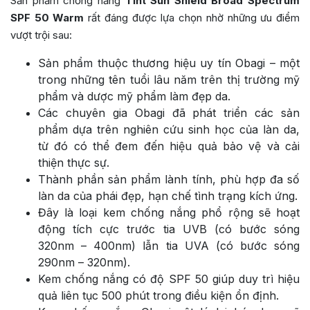
Sản phẩm chống nắng
Tint Sun Shield Broad Spectrum
SPF 50 Warm
rất đáng được lựa chọn nhờ những ưu điểm
vượt trội sau:
Sản phẩm thuộc thương hiệu uy tín Obagi – một
trong những tên tuổi lâu năm trên thị trường mỹ
phẩm và dược mỹ phẩm làm đẹp da.
Các chuyên gia Obagi đã phát triển các sản
phẩm dựa trên nghiên cứu sinh học của làn da,
từ đó có thể đem đến hiệu quả bảo vệ và cải
thiện thực sự.
Thành phần sản phẩm lành tính, phù hợp đa số
làn da của phái đẹp, hạn chế tình trạng kích ứng.
Đây là loại kem chống nắng phổ rộng sẽ hoạt
động tích cực trước tia UVB (có bước sóng
320nm – 400nm) lẫn tia UVA (có bước sóng
290nm – 320nm).
Kem chống nắng có độ SPF 50 giúp duy trì hiệu
quả liên tục 500 phút trong điều kiện ổn định.