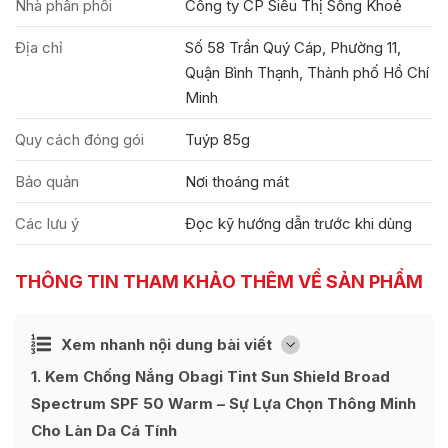
Nhà phân phối
Công ty CP Siêu Thị Sống Khoẻ
Địa chỉ
Số 58 Trần Quý Cáp, Phường 11,
Quận Bình Thạnh, Thành phố Hồ Chí
Minh
Quy cách đóng gói
Tuýp 85g
Bảo quản
Nơi thoáng mát
Các lưu ý
Đọc kỹ hướng dẫn trước khi dùng
THÔNG TIN THAM KHẢO THÊM VỀ SẢN PHẨM
Ẩn
Xem nhanh nội dung bài viết
[
]
1
Kem Chống Nắng Obagi Tint Sun Shield Broad
Spectrum SPF 50 Warm – Sự Lựa Chọn Thông Minh
Cho Làn Da Cá Tính