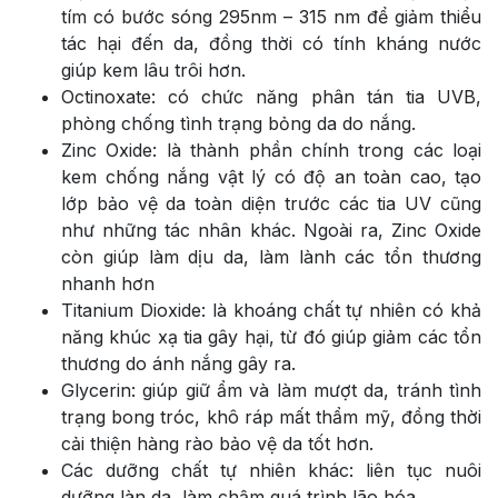
tím có bước sóng 295nm – 315 nm để giảm thiểu
tác hại đến da, đồng thời có tính kháng nước
giúp kem lâu trôi hơn.
Octinoxate: có chức năng phân tán tia UVB,
phòng chống tình trạng bỏng da do nắng.
Zinc Oxide: là thành phần chính trong các loại
kem chống nắng vật lý có độ an toàn cao, tạo
lớp bảo vệ da toàn diện trước các tia UV cũng
như những tác nhân khác. Ngoài ra, Zinc Oxide
còn giúp làm dịu da, làm lành các tổn thương
nhanh hơn
Titanium Dioxide: là khoáng chất tự nhiên có khả
năng khúc xạ tia gây hại, từ đó giúp giảm các tổn
thương do ánh nắng gây ra.
Glycerin: giúp giữ ẩm và làm mượt da, tránh tình
trạng bong tróc, khô ráp mất thẩm mỹ, đồng thời
cải thiện hàng rào bảo vệ da tốt hơn.
Các dưỡng chất tự nhiên khác: liên tục nuôi
dưỡng làn da, làm chậm quá trình lão hóa.