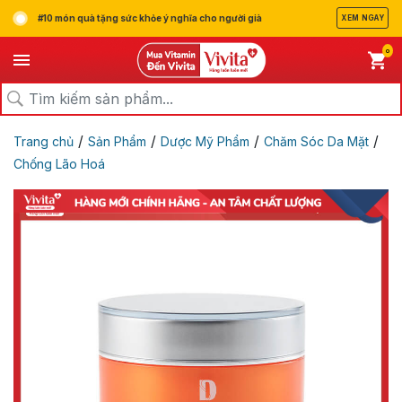
#10 món quà tặng sức khỏe ý nghĩa cho người già
XEM NGAY
0
/
/
/
/
Trang chủ
Sản Phẩm
Dược Mỹ Phẩm
Chăm Sóc Da Mặt
Chống Lão Hoá