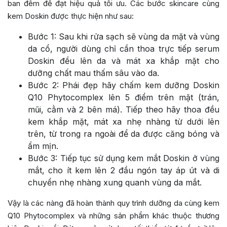
ban đêm để đạt hiệu quả tối ưu. Các bước skincare cùng
kem Doskin được thực hiện như sau:
Bước 1: Sau khi rửa sạch sẽ vùng da mặt và vùng
da cổ, người dùng chỉ cần thoa trực tiếp serum
Doskin đều lên da và mát xa khắp mặt cho
dưỡng chất mau thấm sâu vào da.
Bước 2: Phái đẹp hãy chấm kem dưỡng Doskin
Q10 Phytocomplex lên 5 điểm trên mặt (trán,
mũi, cằm và 2 bên má). Tiếp theo hãy thoa đều
kem khắp mặt, mát xa nhẹ nhàng từ dưới lên
trên, từ trong ra ngoài để da được căng bóng và
ẩm mịn.
Bước 3: Tiếp tục sử dụng kem mắt Doskin ở vùng
mắt, cho ít kem lên 2 đầu ngón tay áp út và di
chuyển nhẹ nhàng xung quanh vùng da mắt.
Vậy là các nàng đã hoàn thành quy trình dưỡng da cùng kem
Q10 Phytocomplex và những sản phẩm khác thuộc thương