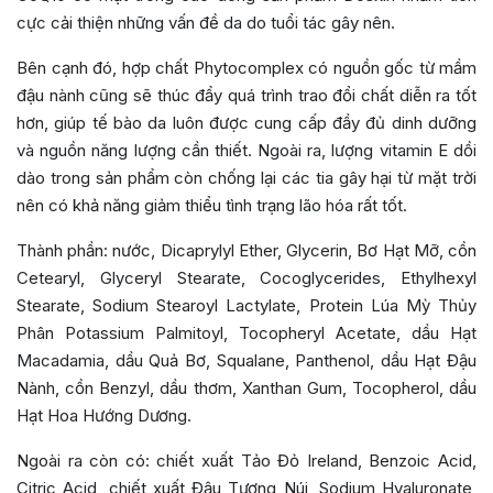
cực cải thiện những vấn đề da do tuổi tác gây nên.
Bên cạnh đó, hợp chất Phytocomplex có nguồn gốc từ mầm
đậu nành cũng sẽ thúc đẩy quá trình trao đổi chất diễn ra tốt
hơn, giúp tế bào da luôn được cung cấp đầy đủ dinh dưỡng
và nguồn năng lượng cần thiết. Ngoài ra, lượng vitamin E dồi
dào trong sản phẩm còn chống lại các tia gây hại từ mặt trời
nên có khả năng giảm thiểu tình trạng lão hóa rất tốt.
Thành phần:
n
ước, Dicaprylyl Ether, Glycerin, Bơ Hạt Mỡ, cồn
Cetearyl, Glyceryl Stearate, Cocoglycerides, Ethylhexyl
Stearate, Sodium Stearoyl Lactylate, Protein Lúa Mỳ Thủy
Phân Potassium Palmitoyl, Tocopheryl Acetate, dầu Hạt
Macadamia, dầu Quả Bơ, Squalane, Panthenol, dầu Hạt Đậu
Nành, cồn Benzyl, dầu thơm, Xanthan Gum, Tocopherol, dầu
Hạt Hoa Hướng Dương.
Ngoài ra còn có: chiết xuất Tảo Đỏ Ireland, Benzoic Acid,
Citric Acid, chiết xuất Đậu Tương Núi, Sodium Hyaluronate,