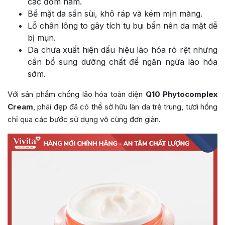
các đốm nám.
Bề mặt da sần sùi, khô ráp và kém mịn màng.
Lỗ chân lông to gây tích tụ bụi bẩn nên da mặt dễ
bị mụn.
Da chưa xuất hiện dấu hiệu lão hóa rõ rệt nhưng
cần bổ sung dưỡng chất để ngăn ngừa lão hóa
sớm.
Với sản phẩm chống lão hóa toàn diện
Q10 Phytocomplex
Cream
, phái đẹp đã có thể sở hữu làn da trẻ trung, tươi hồng
chỉ qua các bước sử dụng vô cùng đơn giản.