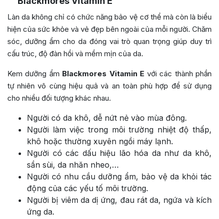
Blackmores Vitamin E
Làn da không chỉ có chức năng bảo vệ cơ thể mà còn là biểu
hiện của sức khỏe và vẻ đẹp bên ngoài của mỗi người. Chăm
sóc, dưỡng ẩm cho da đóng vai trò quan trọng giúp duy trì
cấu trúc, độ đàn hồi và mềm mịn của da.
Kem dưỡng ẩm
Blackmores Vitamin E
với các thành phần
tự nhiên vô cùng hiệu quả và an toàn phù hợp để sử dụng
cho nhiều đối tượng khác nhau.
Người có da khô, dễ nứt nẻ vào mùa đông.
Người làm việc trong môi trường nhiệt độ thấp,
khô hoặc thường xuyên ngồi máy lạnh.
Người có các dấu hiệu lão hóa da như da khô,
sần sùi, da nhăn nheo,…
Người có nhu cầu dưỡng ẩm, bảo vệ da khỏi tác
động của các yếu tố môi trường.
Người bị viêm da dị ứng, đau rát da, ngứa và kích
ứng da.