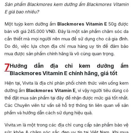
Sản phẩm Blackmores kem dưỡng ẩm Blackmores Vitamin
E giá bao nhiêu?
Một tuýp kem dưỡng ẩm
Blackmores Vitamin E
50g được
bán với giá 245.000 VNĐ. Đây là một sản phẩm chăm sóc da
cần thiết mà mọi người nên mua để sử dụng cho cả gia đình.
Do đó, việc lựa chọn địa chỉ mua hàng uy tín để đảm bảo
mua được sản phẩm chính hãng là vô cùng quan trọng.
7
Hướng dẫn địa chỉ kem dưỡng ẩm
Blackmores Vitamin E chính hãng, giá tốt
Hiện tại, Vivita là địa chỉ phân phối chính thức viên uống
kem
dưỡng ẩm
Blackmores Vitamin E
, vì vậy người tiêu dùng có
thể đặt mua sản phẩm tại đây để nhận được mức giá tốt nhất.
Các Chuyên viên tư vấn sẽ hỗ trợ thông tin liên quan về sản
phẩm và hướng dẫn cách sử dụng hiệu quả.
Vivita.vn là một trong các địa chỉ cung cấp sản phẩm bảo vệ
sức khỏe & chăm sóc sắc đẹp uy tín tại Việt Nam. Khi mua