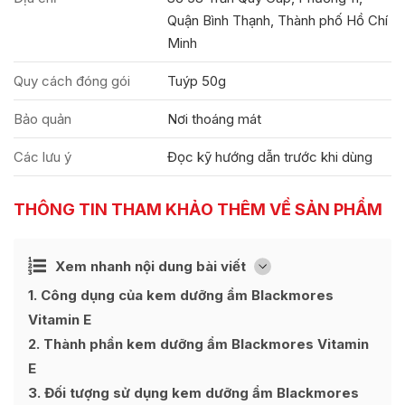
Quận Bình Thạnh, Thành phố Hồ Chí
Minh
Quy cách đóng gói
Tuýp 50g
Bảo quản
Nơi thoáng mát
Các lưu ý
Đọc kỹ hướng dẫn trước khi dùng
THÔNG TIN THAM KHẢO THÊM VỀ SẢN PHẨM
Ẩn
Xem nhanh nội dung bài viết
[
]
1
Công dụng của kem dưỡng ẩm Blackmores
Vitamin E
2
Thành phần kem dưỡng ẩm Blackmores Vitamin
E
3
Đối tượng sử dụng kem dưỡng ẩm Blackmores