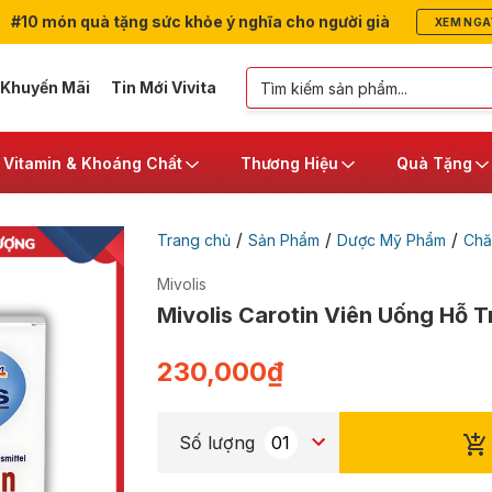
#10 món quà tặng sức khỏe ý nghĩa cho người già
XEM NGA
 Khuyến Mãi
Tin Mới Vivita
Vitamin & Khoáng Chất
Thương Hiệu
Quà Tặng
/
/
/
Trang chủ
Sản Phẩm
Dược Mỹ Phẩm
Chă
Mivolis
Mivolis Carotin Viên Uống Hỗ 
230,000
₫
Số lượng