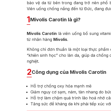
bảo vệ da từ bên trong đang trở nên phổ b
Viên uống chống nắng đến từ Đức, đang đư
1
Mivolis Carotin là gì?
Mivolis Carotin
là viên uống bổ sung vitam
từ nhãn hàng
Mivolis
.
Không chỉ đơn thuần là một loại thực phẩm c
“khiên sinh học” cho làn da, giúp da chống 
nghiệt.
2
Công dụng của Mivolis Carotin
Hỗ trợ chống oxy hóa mạnh mẽ
Giảm nguy cơ sạm, nám, tàn nhang do bức
Hỗ trợ làm chậm quá trình lão hoá nhờ câ
Tăng sức đề kháng da khi phải tiếp xúc v