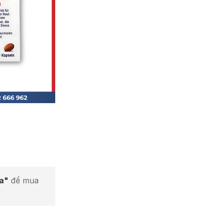
ta"
để mua