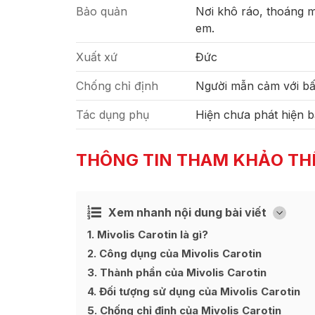
Bảo quản
Nơi khô ráo, thoáng má
em.
Xuất xứ
Đức
Chống chỉ định
Người mẫn cảm với bấ
Tác dụng phụ
Hiện chưa phát hiện b
THÔNG TIN THAM KHẢO TH
Xem nhanh nội dung bài viết
Ẩn
[
]
1
Mivolis Carotin là gì?
2
Công dụng của Mivolis Carotin
3
Thành phần của Mivolis Carotin
4
Đối tượng sử dụng của Mivolis Carotin
5
Chống chỉ định của Mivolis Carotin