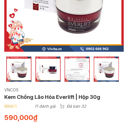
VNCOS
Kem Chống Lão Hóa Everlift | Hộp 30g
11 đánh giá
Đã bán 32
4.64
11
trên 5
590,000
₫
dựa trên
đánh giá