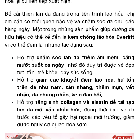
hóa lại cứ liên tiếp xuất hiện.
Để cải thiện làn da đang trong tiến trình lão hóa, chị
em cần có thói quen bảo vệ và chăm sóc da chu đáo
hàng ngày. Một trong những sản phẩm giúp dưỡng da
hữu hiệu có thể kể đến là
kem chống lão hóa Everlift
vì có thể đem lại những tác dụng sau:
Hỗ trợ
chăm sóc làn da thêm ẩm mềm, căng
mướt suốt cả ngày
, nhờ đó duy trì được vẻ đẹp
tươi tắn, trẻ khỏe, đầy sức sống.
Hỗ trợ
giảm các khuyết điểm lão hóa, hư tổn
trên da như nám, tàn nhang, thâm mụn, vết
nhăn, da chùng nhão, kém đàn hồi,…
Hỗ trợ
tăng sinh collagen và elastin để tái tạo
làn da mới săn chắc hơn
, đồng thời bảo vệ da
trước các yếu tố gây hại ngoài môi trường, giảm
được nguy cơ bị lão hóa sớm.