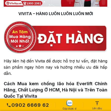
VIVITA – HÀNG LUÔN LUÔN LUÔN MỚI
Hãy liên hệ đến Vivita để được hỗ trợ tư vấn, đặt hàng
sản phẩm ngay hôm nay và hưởng nhiều ưu đãi hấp
dẫn.
Cách Mua kem chống lão hóa Everlift Chính
Hãng, Chất Lượng Ở HCM, Hà Nội và Trên Toàn
Quốc Tại Vivita
Kem chống lão hóa Everlift bán/mua ở đâu? Mua Sản
0902 6669 62
Lên đầu
Gặp dược sĩ
Phẩm Kem chống lão hóa Everlift Tại Hà Nội (HN) và