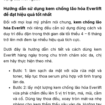
Hướng dẫn sử dụng kem chống lão hóa Everlift
để đạt hiệu quả tốt nhất
Đối với mọi loại mỹ phẩm nói chung,
kem chống lão
hóa Everlift
nói riêng đều cần sử dụng đúng cách và
duy trì đều đặn trong thời gian dài tối thiểu 4 – 6 tháng
trở lên mới đem lại nhiều hiệu quả tích cực.
Dưới đây là hướng dẫn chi tiết và cách dùng kem
Everlift hàng ngày trong chu trình chăm sóc da, chị
em hãy thực hiện theo nhé.
Bước 1: làm sạch da mặt với sữa rửa mặt và
toner, tiếp tục thoa serum phù hợp với tình trạng
làn da.
Bước 2: lấy một lượng kem chống lão hóa Everlift
vừa phải chấm đều lên 5 vị trí trán, má, mũi, cằm
và cổ. Dùng tay thoa đều, xoay tròn mát-xa nhẹ
nhàng cho kem thẩm thấu sâu vào da. Hướng tay