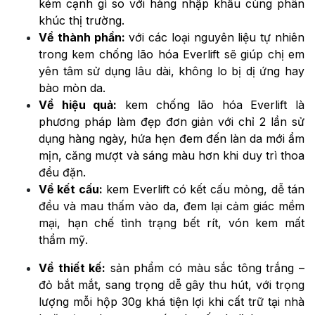
kém cạnh gì so với hàng nhập khẩu cùng phân
khúc thị trường.
Về thành phần:
với các loại nguyên liệu tự nhiên
trong kem chống lão hóa Everlift sẽ giúp chị em
yên tâm sử dụng lâu dài, không lo bị dị ứng hay
bào mòn da.
Về hiệu quả:
kem chống lão hóa Everlift là
phương pháp làm đẹp đơn giản với chỉ 2 lần sử
dụng hàng ngày, hứa hẹn đem đến làn da mới ẩm
mịn, căng mượt và sáng màu hơn khi duy trì thoa
đều đặn.
Về kết cấu:
kem Everlift có kết cấu mỏng, dễ tán
đều và mau thấm vào da, đem lại cảm giác mềm
mại, hạn chế tình trạng bết rít, vón kem mất
thẩm mỹ.
Về thiết kế:
sản phẩm có màu sắc tông trắng –
đỏ bắt mắt, sang trọng dễ gây thu hút, với trọng
lượng mỗi hộp 30g khá tiện lợi khi cất trữ tại nhà