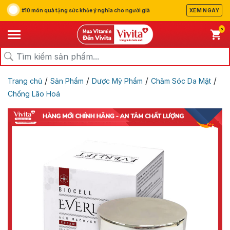
#10 món quà tặng sức khỏe ý nghĩa cho người già
XEM NGAY
0
/
/
/
/
Trang chủ
Sản Phẩm
Dược Mỹ Phẩm
Chăm Sóc Da Mặt
Chống Lão Hoá
-4%