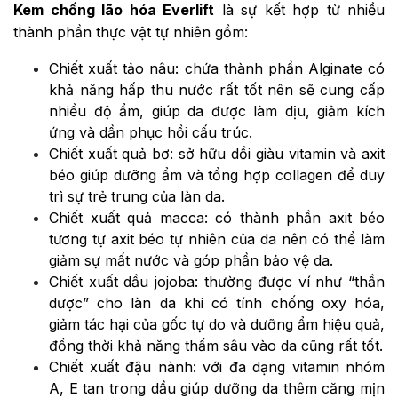
Kem chống lão hóa Everlift
là sự kết hợp từ nhiều
thành phần thực vật tự nhiên gồm:
Chiết xuất tảo nâu: chứa thành phần Alginate có
khả năng hấp thu nước rất tốt nên sẽ cung cấp
nhiều độ ẩm, giúp da được làm dịu, giảm kích
ứng và dần phục hồi cấu trúc.
Chiết xuất quả bơ: sở hữu dồi giàu vitamin và axit
béo giúp dưỡng ẩm và tổng hợp collagen để duy
trì sự trẻ trung của làn da.
Chiết xuất quả macca: có thành phần axit béo
tương tự axit béo tự nhiên của da nên có thể làm
giảm sự mất nước và góp phần bảo vệ da.
Chiết xuất dầu jojoba: thường được ví như “thần
dược” cho làn da khi có tính chống oxy hóa,
giảm tác hại của gốc tự do và dưỡng ẩm hiệu quả,
đồng thời khả năng thấm sâu vào da cũng rất tốt.
Chiết xuất đậu nành: với đa dạng vitamin nhóm
A, E tan trong dầu giúp dưỡng da thêm căng mịn