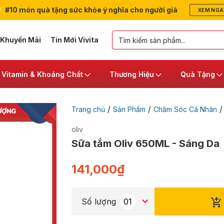
#10 món quà tặng sức khỏe ý nghĩa cho người già
XEM NGA
 Khuyến Mãi
Tin Mới Vivita
Vitamin & Khoáng Chất
Thương Hiệu
Quà Tặng
/
/
Trang chủ
Sản Phẩm
Chăm Sóc Cá Nhân
oliv
Sữa tắm Oliv 650ML - Sáng Da
141,000
₫
Số lượng