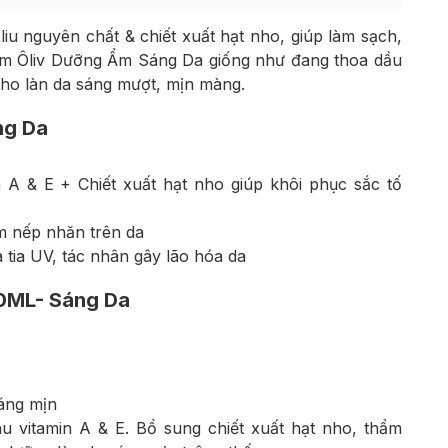
iu nguyên chất & chiết xuất hạt nho, giúp làm sạch,
ắm Ôliv Dưỡng Ẩm Sáng Da giống như đang thoa dầu
 cho làn da sáng mượt, mịn màng.
ng Da
n A & E + Chiết xuất hạt nho giúp khôi phục sắc tố
iảm nếp nhăn trên da
 tia UV, tác nhân gây lão hóa da
50ML- Sáng Da
áng mịn
àu vitamin A & E. Bổ sung chiết xuất hạt nho, thẩm