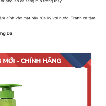
i dưỡng làn da sáng mịn trông thấy
hẩm dính vào mắt hãy rửa kỹ với nước. Tránh xa tầm
áng Da