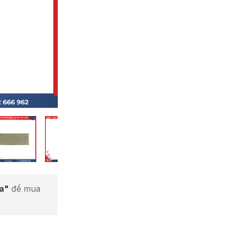
ta"
để mua