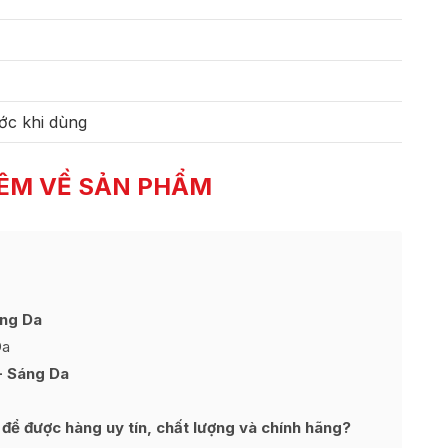
ớc khi dùng
ÊM VỀ SẢN PHẨM
ng Da
Da
- Sáng Da
ể được hàng uy tín, chất lượng và chính hãng?