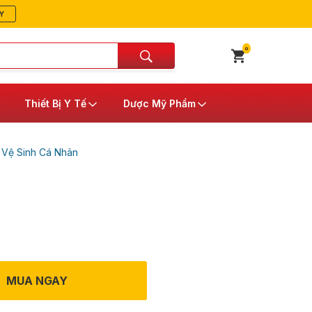
Y
0
Thiết Bị Y Tế
Dược Mỹ Phẩm
/
Vệ Sinh Cá Nhân
MUA NGAY