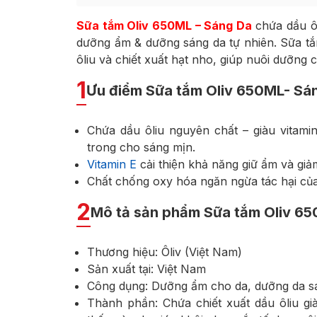
Sữa tắm Oliv 650ML – Sáng Da
chứa dầu ôl
dưỡng ẩm & dưỡng sáng da tự nhiên. Sữa t
ôliu và chiết xuất hạt nho, giúp nuôi dưỡng
1
Ưu điểm Sữa tắm Oliv 650ML- Sá
Chứa dầu ôliu nguyên chất – giàu vitami
trong cho sáng mịn.
Vitamin E
cải thiện khả năng giữ ẩm và g
Chất chống oxy hóa ngăn ngừa tác hại của
2
Mô tả sản phẩm Sữa tắm Oliv 6
Thương hiệu: Ôliv (Việt Nam)
Sản xuất tại: Việt Nam
Công dụng: Dưỡng ẩm cho da, dưỡng da s
Thành phần: Chứa chiết xuất dầu ôliu gi