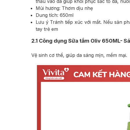
thấu vào da giúp khôi phục sắc tố da, nuô
Mùi hương: Thơm dịu nhẹ
Dung tích: 650ml
Lưu ý Tránh tiếp xúc với mắt. Nếu sản p
tay trẻ em
2.1
Công dụng Sữa tắm Oliv 650ML- S
Vệ sinh cơ thể, giúp da sáng mịn, mềm mại.