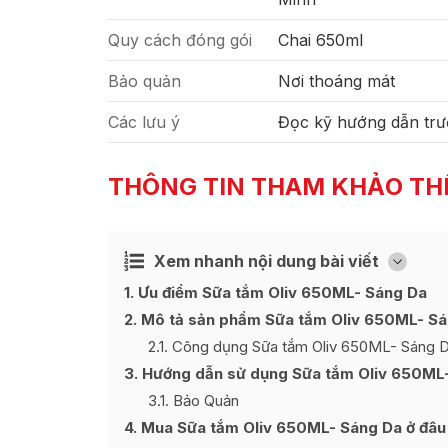
Quy cách đóng gói
Chai 650ml
Bảo quản
Nơi thoáng mát
Các lưu ý
Đọc kỹ hướng dẫn trư
THÔNG TIN THAM KHẢO TH
Xem nhanh nội dung bài viết
Ẩn
[
]
1
Ưu điểm Sữa tắm Oliv 650ML- Sáng Da
2
Mô tả sản phẩm Sữa tắm Oliv 650ML- Sá
2.1
Công dụng Sữa tắm Oliv 650ML- Sáng 
3
Hướng dẫn sử dụng Sữa tắm Oliv 650ML
3.1
Bảo Quản
4
Mua Sữa tắm Oliv 650ML- Sáng Da ở đâu đ