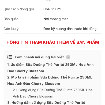
Quy cách đóng gói
Chai 250ml
Bảo quản
Nơi thoáng mát
Các lưu ý
Đọc kỹ hướng dẫn trước khi dùng
THÔNG TIN THAM KHẢO THÊM VỀ SẢN PHẨM
Ẩn
Xem nhanh nội dung bài viết
[
]
1
Ưu điểm Sữa Dưỡng Thể Purité 250ML Hoa Anh
Đào Cherry Blossom
2
Mô tả sản phẩm Sữa Dưỡng Thể Purité 250ML
Hoa Anh Đào Cherry Blossom
2.1
Công dụng Sữa Dưỡng Thể Purité 250ML Hoa
Anh Đào Cherry Blossom
3
Hướng dẫn sử dụng Sữa Dưỡng Thể Purité