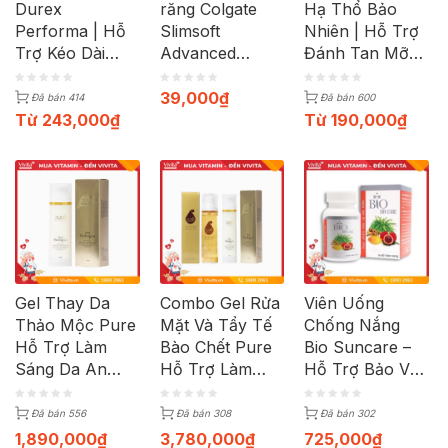
Durex
răng Colgate
Hạ Thổ Bảo
Performa | Hỗ
Slimsoft
Nhiên | Hỗ Trợ
Trợ Kéo Dài
Advanced
Đánh Tan Mỡ
Thời Gian | Hộp
Volcanic
Bụng Cho Mẹ
12c
Sau Sinh | Lọ
39,000
₫
Đã bán 414
Đã bán 600
330ml
Từ
243,000
₫
Từ
190,000
₫
Gel Thay Da
Combo Gel Rửa
Viên Uống
Thảo Mộc Pure
Mặt Và Tẩy Tế
Chống Nắng
Hỗ Trợ Làm
Bào Chết Pure
Bio Suncare –
Sáng Da An
Hỗ Trợ Làm
Hỗ Trợ Bảo Vệ
Toàn | Chai
Sạch Da Mặt | 2
Da Toàn Diện |
150ml
Chai Dạng Tinh
Hộp 60 Viên
Đã bán 556
Đã bán 308
Đã bán 302
Chất
1,890,000
₫
3,780,000
₫
725,000
₫