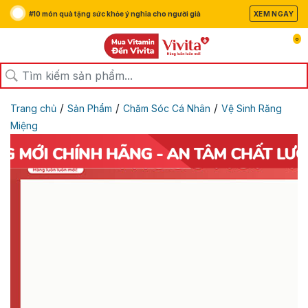
#10 món quà tặng sức khỏe ý nghĩa cho người già
XEM NGAY
0
/
/
/
Trang chủ
Sản Phẩm
Chăm Sóc Cá Nhân
Vệ Sinh Răng
Miệng