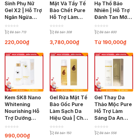
Sinh Phụ Nữ
Mặt Và Tẩy Tế
Hạ Thổ Bảo
Gel X2 | Hỗ Trợ
Bào Chết Pure
Nhiên | Hỗ Trợ
Ngăn Ngừa
Hỗ Trợ Làm
Đánh Tan Mỡ
Bệnh Phụ Khoa
Sạch Da Mặt |
Bụng Cho Mẹ
| Chai 150ml
2 Chai Dạng
Sau Sinh | Lọ
Đã bán 713
Đã bán 308
Đã bán 600
Tinh Chất
330ml
220,000
₫
3,780,000
₫
Từ
190,000
₫
Kem SK8 Nano
Gel Rửa Mặt Tế
Gel Thay Da
Whitening
Bào Gốc Pure
Thảo Mộc Pure
Nourishing Hỗ
Làm Sạch Da
Hỗ Trợ Làm
Trợ Dưỡng
Hiệu Quả | Chai
Sáng Da An
Trắng Da Ban
100ml
Toàn | Chai
Ngày | Chai
150ml
Đã bán 150
Đã bán 556
990,000
₫
250ml