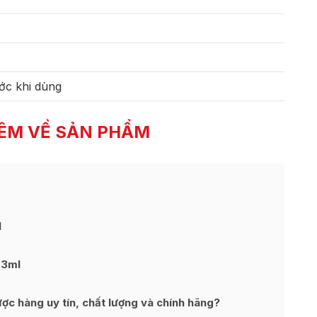
ớc khi dùng
ÊM VỀ SẢN PHẨM
l
 3ml
c hàng uy tín, chất lượng và chính hãng?