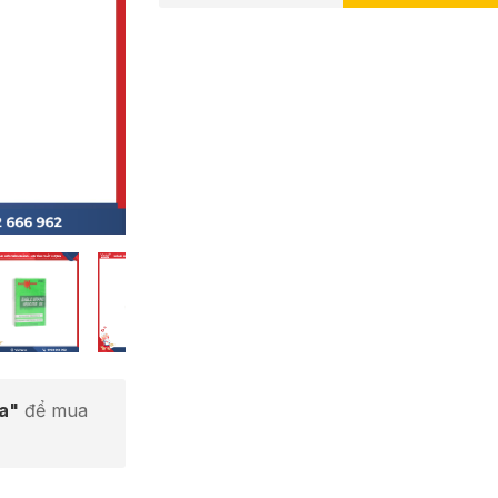
ta"
để mua