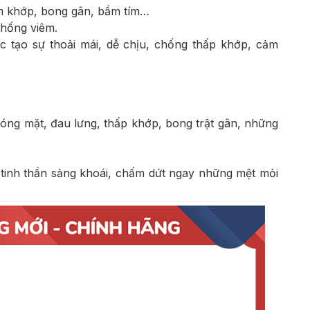
m khớp, bong gân, bầm tím…
chống viêm.
ác tạo sự thoải mái, dễ chịu, chống thấp khớp, cảm
óng mặt, đau lưng, thấp khớp, bong trật gân, những
 tinh thần sảng khoái, chấm dứt ngay những mệt mỏi