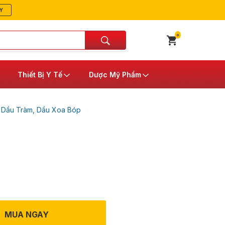
Y
0
Thiết Bị Y Tế
Dược Mỹ Phẩm
/
Dầu Tràm, Dầu Xoa Bóp
MUA NGAY