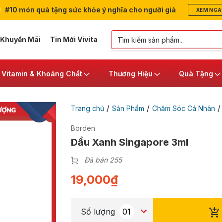
#10 món quà tặng sức khỏe ý nghĩa cho người già
XEM NGA
 Khuyến Mãi
Tin Mới Vivita
Vitamin & Khoáng Chất
Thương Hiệu
Quà Tặng
/
/
Trang chủ
Sản Phẩm
Chăm Sóc Cá Nhân
Borden
Dầu Xanh Singapore 3ml
Đã bán 255
19,000
₫
Số lượng