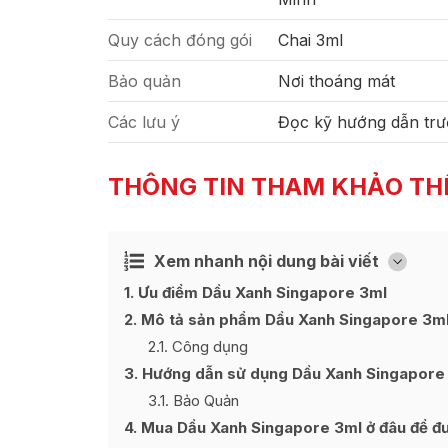
Quy cách đóng gói
Chai 3ml
Bảo quản
Nơi thoáng mát
Các lưu ý
Đọc kỹ hướng dẫn trư
THÔNG TIN THAM KHẢO TH
Xem nhanh nội dung bài viết
Ẩn
[
]
1
Ưu điểm Dầu Xanh Singapore 3ml
2
Mô tả sản phẩm Dầu Xanh Singapore 3m
2.1
Công dụng
3
Hướng dẫn sử dụng Dầu Xanh Singapore
3.1
Bảo Quản
4
Mua Dầu Xanh Singapore 3ml ở đâu để đượ