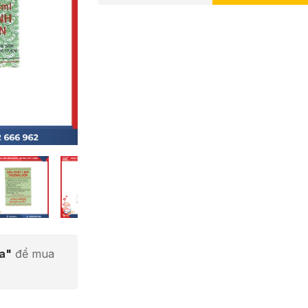
ta"
để mua