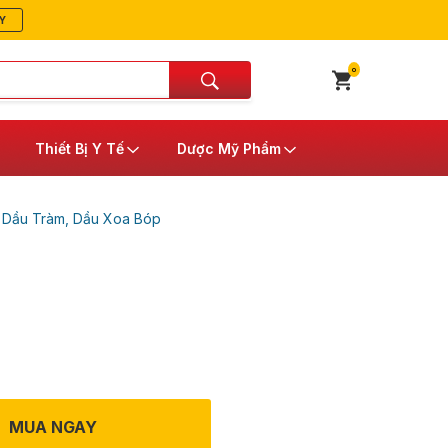
Y
0
Thiết Bị Y Tế
Dược Mỹ Phẩm
/
Dầu Tràm, Dầu Xoa Bóp
MUA NGAY