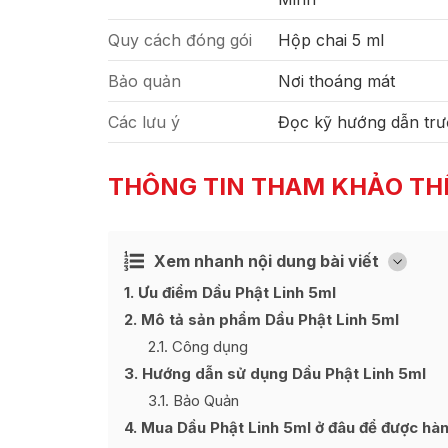
Quy cách đóng gói
Hộp chai 5 ml
Bảo quản
Nơi thoáng mát
Các lưu ý
Đọc kỹ hướng dẫn trư
THÔNG TIN THAM KHẢO TH
Xem nhanh nội dung bài viết
Ẩn
[
]
1
Ưu điểm Dầu Phật Linh 5ml
2
Mô tả sản phẩm Dầu Phật Linh 5ml
2.1
Công dụng
3
Hướng dẫn sử dụng Dầu Phật Linh 5ml
3.1
Bảo Quản
4
Mua Dầu Phật Linh 5ml ở đâu để được hàng