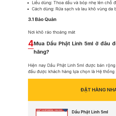
Liều dùng: Thoa dầu và bóp nhẹ lên chỗ đa
Cách dùng: Rửa sạch và lau khô vùng da bị
3.1
Bảo Quản
Nơi khô ráo thoáng mát
4
Mua Dầu Phật Linh 5ml ở đâu để
hãng?
Hiện nay Dầu Phật Linh 5ml được bán rộng r
đầu được khách hàng lựa chọn là Hệ thống
ĐẶT HÀNG NH
Dầu Phật Linh 5ml