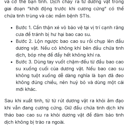
và cơ thể bạn tình. Dịch chảy ra từ dương vật trong
giai đoạn “khởi động trước khi cương cứng” có thể
chứa tinh trùng và các mầm bệnh STIs.
Bước 1. Cẩn thận xé vỏ bảo vệ tại vị trí cạnh răng
cưa để tránh bị hư hại bao cao su.
Bước 2. Lộn ngược bao cao su rồi chụp lên đầu
dương vật. Nếu có không khí bên đầu chứa tinh
dịch, bóp nhẹ để đẩy hết không khí ra.
Bước 3. Dùng tay vuốt chậm-đều từ đầu bao cao
su xuống cuối của dương vật. Nếu bao cao su
không tuột xuống dễ dàng nghĩa là bạn đã đeo
không đúng chiều, nên huỷ bỏ và dùng một cái
mới khác.
Sau khi xuất tinh, từ từ rút dương vật ra khỏi âm đạo
khi vẫn đang cương cứng. Giữ đầu chứa tinh dịch khi
tháo bao cao su ra khỏi dương vật để đảm bảo tinh
dịch không bị trào ra ngoài.