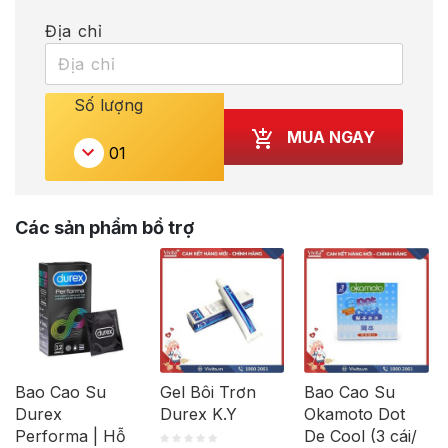
Địa chỉ
Số lượng
MUA NGAY
Các sản phẩm bổ trợ
Bao Cao Su
Gel Bôi Trơn
Bao Cao Su
Durex
Durex K.Y
Okamoto Dot
Performa | Hỗ
De Cool (3 cái/