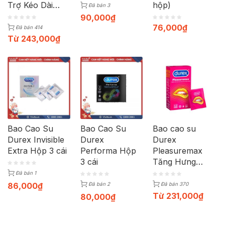
Trợ Kéo Dài
hộp)
Đã bán 3
Thời Gian | Hộp
90,000
₫
12c
76,000
₫
Đã bán 414
Từ
243,000
₫
Bao Cao Su
Bao Cao Su
Bao cao su
Durex Invisible
Durex
Durex
Extra Hộp 3 cái
Performa Hộp
Pleasuremax
3 cái
Tăng Hưng
Phấn | Hộp 12c
Đã bán 1
86,000
₫
Đã bán 2
Đã bán 370
Từ
231,000
₫
80,000
₫