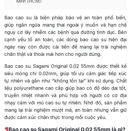
Minh (HCM):
Bao cao su là biện pháp bảo vệ an toàn phổ biến,
giúp ngăn ngừa mang thai ngoài ý muốn và hạn chế
nguy cơ lây nhiễm các bệnh qua đường tình dục. Bên
cạnh yếu tố an toàn, các dòng bao cao su hiện đại
ngày nay còn được cải tiến để mang lại trải nghiệm
chân thật và thoải mái hơn cho người dùng.
Bao cao su Sagami Original 0.02 55mm được thiết kế
siêu mỏng chỉ 0.02mm, giúp tối ưu cảm giác tiếp xúc
tự nhiên và gần như “không tồn tại” khi sử dụng. Chất
liệu polyurethane cao cấp giúp bao có độ dẻo dai tốt,
truyền nhiệt nhanh và phù hợp với người có cơ địa
nhạy cảm với mủ cao su tự nhiên. Nhờ đó, sản phẩm
mang lại trải nghiệm mượt mà, an toàn nhưng vẫn giữ
được cảm xúc chân thực trong mỗi cuộc yêu.
1
Bao cao su Sagami Original 0.02 55mm là gì?