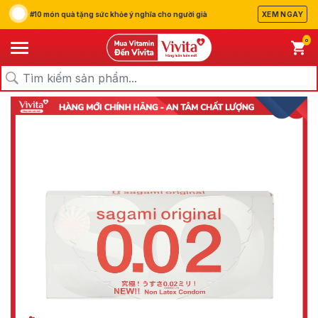
#10 món quà tặng sức khỏe ý nghĩa cho người già
XEM NGAY
0
/
/
/
Trang chủ
Sản Phẩm
Chăm Sóc Cá Nhân
Hỗ Trợ Tình Dục