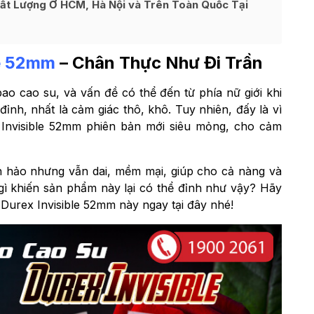
hất Lượng Ở HCM, Hà Nội và Trên Toàn Quốc Tại
le 52mm
– Chân Thực Như Đi Trần
ao cao su, và vấn đề có thể đến từ phía nữ giới khi
ỉnh, nhất là cảm giác thô, khô. Tuy nhiên, đấy là vì
Invisible 52mm phiên bản mới siêu mỏng, cho cảm
n hảo nhưng vẫn dai, mềm mại, giúp cho cả nàng và
gì khiến sản phẩm này lại có thể đỉnh như vậy? Hãy
urex Invisible 52mm này ngay tại đây nhé!