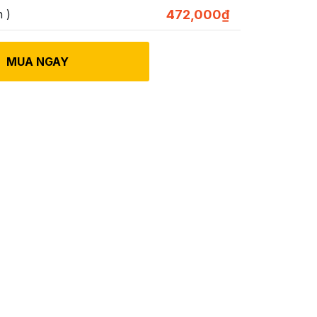
 )
472,000
₫
MUA NGAY