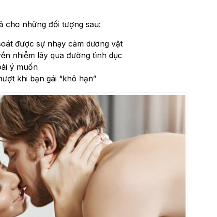
uả cho những đối tượng sau:
 soát được sự nhạy cảm dương vật
ền nhiễm lây qua đường tình dục
oài ý muốn
ợt khi bạn gái “khô hạn”