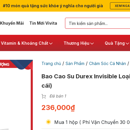
#10 món quà tặng sức khỏe ý nghĩa cho người già
XEM NGA
 Khuyến Mãi
Tin Mới Vivita
Vitamin & Khoáng Chất
Thương Hiệu
Quà Tặng
/
/
Trang chủ
Sản Phẩm
Chăm Sóc Cá Nhân
Bao Cao Su Durex Invisible Loạ
cái)
Đã bán 1
236,000
₫
Mua 1 hộp ( Phí Vận Chuyển 30 0