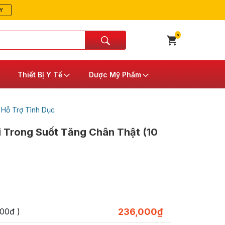
Y
0
Thiết Bị Y Tế
Dược Mỹ Phẩm
/
Hỗ Trợ Tình Dục
i Trong Suốt Tăng Chân Thật (10
00đ )
236,000
₫