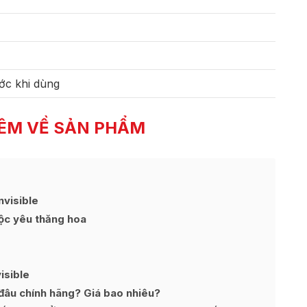
ớc khi dùng
ÊM VỀ SẢN PHẨM
nvisible
ộc yêu thăng hoa
isible
đâu chính hãng? Giá bao nhiêu?