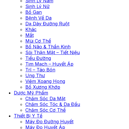
Sinh Lý Nam
Sinh Lý Nữ
Bổ Gan
Bệnh Về Da
Dạ Dày Đường Ruột
Khác
Mắt
Mùi Cơ Thể
Bổ Não & Thần Kinh
Sỏi Thận Mật – Tiết Niệu
Tiểu Đường
Tim Mạch – Huyết Áp
Trĩ – Táo Bón
Ung Thư
Viêm Xoang Họng
Bổ Xương Khớp
Dược Mỹ Phẩm
Chăm Sóc Da Mặt
Chăm Sóc Tóc & Da Đầu
Chăm Sóc Cơ Thể
Thiết Bị Y Tế
Máy Đo Đường Huyết
Máy Đo Huyết Áp