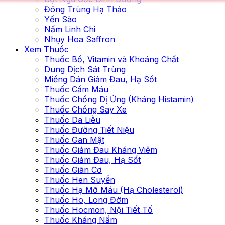
Đông Trùng Hạ Thảo
Yến Sào
Nấm Linh Chi
Nhụy Hoa Saffron
Xem Thuốc
Thuốc Bổ, Vitamin và Khoáng Chất
Dung Dịch Sát Trùng
Miếng Dán Giảm Đau, Hạ Sốt
Thuốc Cầm Máu
Thuốc Chống Dị Ứng (Kháng Histamin)
Thuốc Chống Say Xe
Thuốc Da Liễu
Thuốc Đường Tiết Niệu
Thuốc Gan Mật
Thuốc Giảm Đau Kháng Viêm
Thuốc Giảm Đau, Hạ Sốt
Thuốc Giãn Cơ
Thuốc Hen Suyễn
Thuốc Hạ Mỡ Máu (Hạ Cholesterol)
Thuốc Ho, Long Đờm
Thuốc Hocmon, Nội Tiết Tố
Thuốc Kháng Nấm