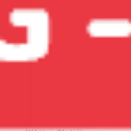
Các Chất Bổ Sung Khác
Collagen
Omega 3-6-9
CoQ10
Glucosamine
Biotin
Ginkgo Biloba
Men Vi sinh
Xem tất cả
Vitamin Cho Bé
Vitamin Cho Mẹ Bầu
Vitamin Cho Người Lớn
Vitamin Cho Nữ
Vitamin Cho Nam
Chất Bổ Sung Cho Người Già
Thương hiệu
Australia (ÚC)
Đức
Mỹ (USA)
Nhật Bản
Việt Nam
Hàn Quốc
Anh
Nga
Xem Tất cả thương hiệu
Blackmores
Healthy Care
Nature's Way
Bio Island
Ostelin
Costar
Thực Phẩm Bổ Dưỡng
Sữa Công Thức
Bột Ngũ Cốc Dinh Dưỡng