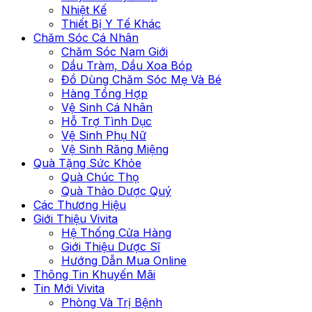
Nhiệt Kế
Thiết Bị Y Tế Khác
Chăm Sóc Cá Nhân
Chăm Sóc Nam Giới
Dầu Tràm, Dầu Xoa Bóp
Đồ Dùng Chăm Sóc Mẹ Và Bé
Hàng Tổng Hợp
Vệ Sinh Cá Nhân
Hỗ Trợ Tình Dục
Vệ Sinh Phụ Nữ
Vệ Sinh Răng Miệng
Quà Tặng Sức Khỏe
Quà Chúc Thọ
Quà Thảo Dược Quý
Các Thương Hiệu
Giới Thiệu Vivita
Hệ Thống Cửa Hàng
Giới Thiệu Dược Sĩ
Hướng Dẫn Mua Online
Thông Tin Khuyến Mãi
Tin Mới Vivita
Phòng Và Trị Bệnh