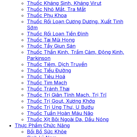
Thuốc Kháng Sinh, Kháng Virut
Thuốc Nhỏ Mắt, Tra Mắt
Thuốc Phụ Khoa
Thuốc Rối Loạn Cương Dương, Xuất Tinh
Sớm
Thuốc Rối Loạn Tiền Đình
Thuốc Tai Mũi Họng
Thuốc Tẩy Giun Sán
Thuốc Thần Kinh, Trầm Cảm, Động Kinh,
Parkinson
Thuốc Tiêm, Dịch Truyền
Thuốc Tiểu Đường
Thuốc Tiêu Hoá
Thuốc Tim Mạch
Thuốc Tránh Thai
Thuốc Trị Giãn Tĩnh Mạch, Trị Trĩ
Thuốc Trị Gout, Xương Khớp
Thuốc Trị Ung Thư, U Bướu
Thuốc Tuần Hoàn Máu Não
Thuốc Xịt Bôi Ngoài Da, Dầu Nóng
Thực Phẩm Chức Năng
Bồi Bổ Sức Khỏe