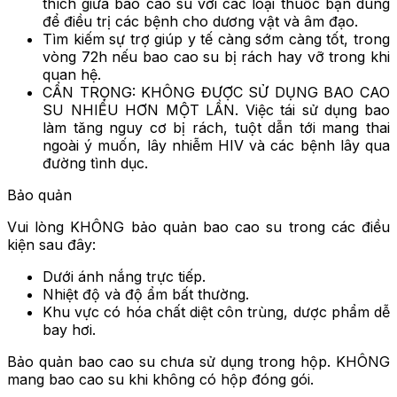
thích giữa bao cao su với các loại thuốc bạn dùng
để điều trị các bệnh cho dương vật và âm đạo.
Tìm kiếm sự trợ giúp y tế càng sớm càng tốt, trong
vòng 72h nếu bao cao su bị rách hay vỡ trong khi
quan hệ.
CẨN TRỌNG: KHÔNG ĐƯỢC SỬ DỤNG BAO CAO
SU NHIỀU HƠN MỘT LẦN. Việc tái sử dụng bao
làm tăng nguy cơ bị rách, tuột dẫn tới mang thai
ngoài ý muốn, lây nhiễm HIV và các bệnh lây qua
đường tình dục.
Bảo quản
Vui lòng KHÔNG bảo quản bao cao su trong các điều
kiện sau đây:
Dưới ánh nắng trực tiếp.
Nhiệt độ và độ ẩm bất thường.
Khu vực có hóa chất diệt côn trùng, dược phẩm dễ
bay hơi.
Bảo quản bao cao su chưa sử dụng trong hộp. KHÔNG
mang bao cao su khi không có hộp đóng gói.