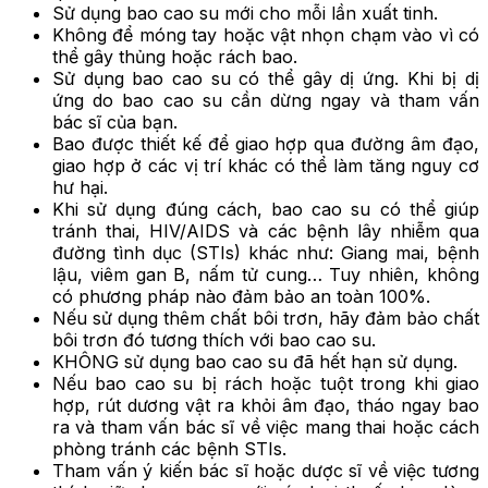
Sử dụng bao cao su mới cho mỗi lần xuất tinh.
Không để móng tay hoặc vật nhọn chạm vào vì có
thể gây thủng hoặc rách bao.
Sử dụng bao cao su có thể gây dị ứng. Khi bị dị
ứng do bao cao su cần dừng ngay và tham vấn
bác sĩ của bạn.
Bao được thiết kế để giao hợp qua đường âm đạo,
giao hợp ở các vị trí khác có thể làm tăng nguy cơ
hư hại.
Khi sử dụng đúng cách, bao cao su có thể giúp
tránh thai, HIV/AIDS và các bệnh lây nhiễm qua
đường tình dục (STIs) khác như: Giang mai, bệnh
lậu, viêm gan B, nấm tử cung… Tuy nhiên, không
có phương pháp nào đảm bảo an toàn 100%.
Nếu sử dụng thêm chất bôi trơn, hãy đảm bảo chất
bôi trơn đó tương thích với bao cao su.
KHÔNG sử dụng bao cao su đã hết hạn sử dụng.
Nếu bao cao su bị rách hoặc tuột trong khi giao
hợp, rút dương vật ra khỏi âm đạo, tháo ngay bao
ra và tham vấn bác sĩ về việc mang thai hoặc cách
phòng tránh các bệnh STIs.
Tham vấn ý kiến bác sĩ hoặc dược sĩ về việc tương