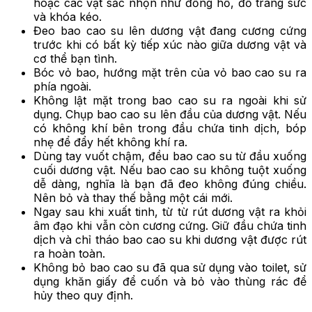
hoặc các vật sắc nhọn như đồng hồ, đồ trang sức
và khóa kéo.
Đeo bao cao su lên dương vật đang cương cứng
trước khi có bất kỳ tiếp xúc nào giữa dương vật và
cơ thể bạn tình.
Bóc vỏ bao, hướng mặt trên của vỏ bao cao su ra
phía ngoài.
Không lật mặt trong bao cao su ra ngoài khi sử
dụng. Chụp bao cao su lên đầu của dương vật. Nếu
có không khí bên trong đầu chứa tinh dịch, bóp
nhẹ để đẩy hết không khí ra.
Dùng tay vuốt chậm, đều bao cao su từ đầu xuống
cuối dương vật. Nếu bao cao su không tuột xuống
dễ dàng, nghĩa là bạn đã đeo không đúng chiều.
Nên bỏ và thay thế bằng một cái mới.
Ngay sau khi xuất tinh, từ từ rút dương vật ra khỏi
âm đạo khi vẫn còn cương cứng. Giữ đầu chứa tinh
dịch và chỉ tháo bao cao su khi dương vật được rút
ra hoàn toàn.
Không bỏ bao cao su đã qua sử dụng vào toilet, sử
dụng khăn giấy để cuốn và bỏ vào thùng rác để
hủy theo quy định.