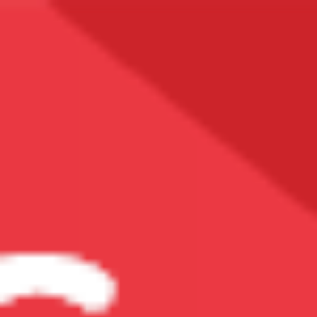
Vitamin & Khoáng Chất
Các Loại Vitamin
Vitamin A
Vitamin B
Vitamin C
Vitamin D
Vitamin E
Vitamin K2
Bổ Sung DHA
Multi-Vitamin (Vitamin Tổng Hợp)
Xem Tất Cả
Các Loại Khoáng Chất
Bổ Sung Kali
Bổ Sung Kẽm (Zn)
Bổ Sung Magiê (Mg)
Bổ Sung Sắt (Fe)
Bổ Sung Canxi (Ca)
Xem Tất Cả