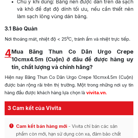
Chú ý khi dùng: Băng nên được dán trên da sạch
và khô để đạt độ dính tối ưu, nếu cần thiết nên
làm sạch lông vùng dán băng.
3.1
Bảo Quản
Nơi thoáng mát, nhiệt độ < 25⁰C, tránh ẩm và nhiệt trực tiếp.
4
Mua Băng Thun Co Dãn Urgo Crepe
10cmx4.5m (Cuộn) ở đâu để được hàng uy
tín, chất lượng và chính hãng?
Hiện nay Băng Thun Co Dãn Urgo Crepe 10cmx4.5m (Cuộn)
được bán rộng rãi trên thị trường. Một trong những nơi uy tín
hàng đầu được khách hàng lựa chọn là
vivita.vn
.
3 Cam kết của Vivita
Cam kết bán hàng mới
- Vivita chỉ bán các sản
1
phẩm còn mới, hạn sử dụng còn xa, đảm bảo chất