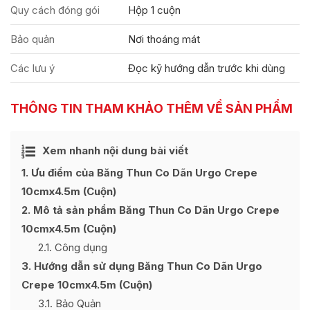
Quy cách đóng gói
Hộp 1 cuộn
Bảo quản
Nơi thoáng mát
Các lưu ý
Đọc kỹ hướng dẫn trước khi dùng
THÔNG TIN THAM KHẢO THÊM VỀ SẢN PHẨM
Ẩn
Xem nhanh nội dung bài viết
[
]
1
Ưu điểm của Băng Thun Co Dãn Urgo Crepe
10cmx4.5m (Cuộn)
2
Mô tả sản phẩm Băng Thun Co Dãn Urgo Crepe
10cmx4.5m (Cuộn)
2.1
Công dụng
3
Hướng dẫn sử dụng Băng Thun Co Dãn Urgo
Crepe 10cmx4.5m (Cuộn)
3.1
Bảo Quản