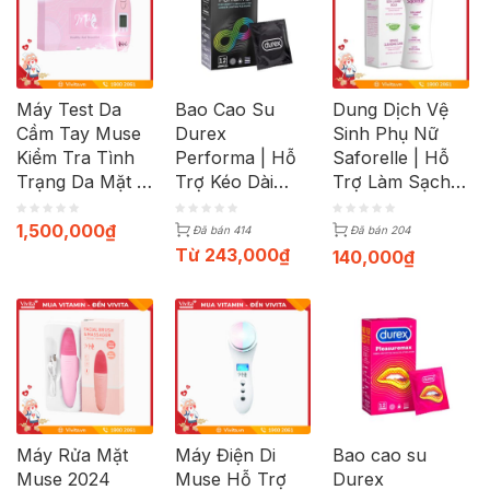
Máy Test Da
Bao Cao Su
Dung Dịch Vệ
Cầm Tay Muse
Durex
Sinh Phụ Nữ
Kiểm Tra Tình
Performa | Hỗ
Saforelle | Hỗ
Trạng Da Mặt |
Trợ Kéo Dài
Trợ Làm Sạch
Bộ Gồm Máy +
Thời Gian | Hộp
Và Kháng
Cáp Sạc
12c
Khuẩn | Chai
1,500,000
₫
Đã bán 414
Đã bán 204
100ml
Từ
243,000
₫
140,000
₫
Máy Rửa Mặt
Máy Điện Di
Bao cao su
Muse 2024
Muse Hỗ Trợ
Durex