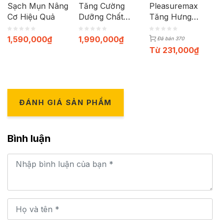
Sạch Mụn Nâng
Tăng Cường
Pleasuremax
Cơ Hiệu Quả
Dưỡng Chất
Tăng Hưng
Vào Da | Máy +
Phấn | Hộp 12c
Cáp sạc
1,590,000
₫
1,990,000
₫
Đã bán 370
Từ
231,000
₫
ĐÁNH GIÁ SẢN PHẨM
Bình luận