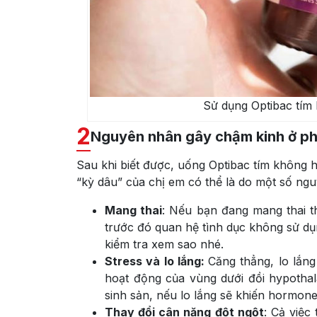
Sử dụng Optibac tím 
2
Nguyên nhân gây chậm kinh ở p
Sau khi biết được, uống Optibac tím không hề
“kỳ dâu” của chị em có thể là do một số ng
Mang thai
: Nếu bạn đang mang thai th
trước đó quan hệ tình dục không sử dụ
kiểm tra xem sao nhé.
Stress và lo lắng:
Căng thẳng, lo lắn
hoạt động của vùng dưới đồi hypotha
sinh sản, nếu lo lắng sẽ khiến hormone 
Thay đổi cân nặng đột ngột
: Cả việc