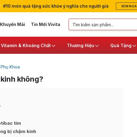
#10 món quà tặng sức khỏe ý nghĩa cho người già
XEM NGA
 Khuyến Mãi
Tin Mới Vivita
Vitamin & Khoáng Chất
Thương Hiệu
Quà Tặng
 Phụ Khoa
 kinh không?
?
tibac tím
ông bị chậm kinh