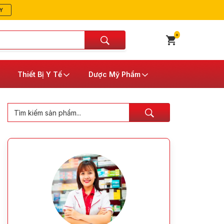
Y
0
Thiết Bị Y Tế
Dược Mỹ Phẩm