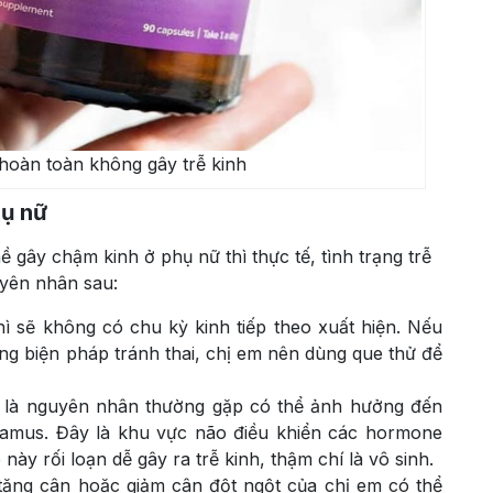
hoàn toàn không gây trễ kinh
hụ nữ
 gây chậm kinh ở phụ nữ thì thực tế, tình trạng trễ
uyên nhân sau:
ì sẽ không có chu kỳ kinh tiếp theo xuất hiện. Nếu
ng biện pháp tránh thai, chị em nên dùng que thử để
g là nguyên nhân thường gặp có thể ảnh hưởng đến
lamus. Đây là khu vực não điều khiển các hormone
này rối loạn dễ gây ra trễ kinh, thậm chí là vô sinh.
 tăng cân hoặc giảm cân đột ngột của chị em có thể