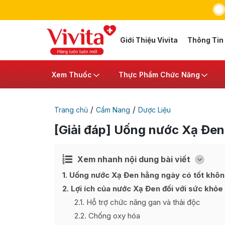
Giới Thiệu Vivita
Thông Tin
Xem Thuốc
Thực Phẩm Chức Năng
/
/
Trang chủ
Cẩm Nang
Dược Liệu
[Giải đáp] Uống nước Xạ Đen
Xem nhanh nội dung bài viết
Ẩn
[
]
1
Uống nước Xạ Đen hằng ngày có tốt khô
2
Lợi ích của nước Xạ Đen đối với sức khỏe
2.1
Hỗ trợ chức năng gan và thải độc
2.2
Chống oxy hóa