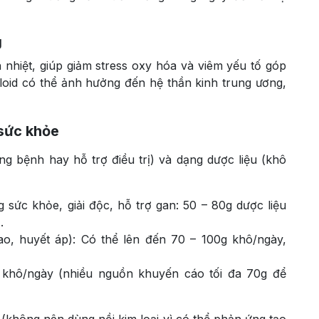
g
nhiệt, giúp giảm stress oxy hóa và viêm yếu tố góp
loid có thể ảnh hưởng đến hệ thần kinh trung ương,
 sức khỏe
ng bệnh hay hỗ trợ điều trị) và dạng dược liệu (khô
sức khỏe, giải độc, hỗ trợ gan: 50 – 80g dược liệu
.
ao, huyết áp): Có thể lên đến 70 – 100g khô/ngày,
 khô/ngày (nhiều nguồn khuyến cáo tối đa 70g để
(không nên dùng nồi kim loại vì có thể phản ứng tạo