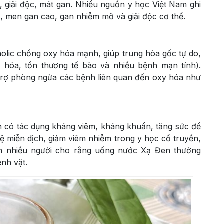
, giải độc, mát gan. Nhiều nguồn y học Việt Nam ghi
n, men gan cao, gan nhiễm mỡ và giải độc cơ thể.
olic chống oxy hóa mạnh, giúp trung hòa gốc tự do,
 hóa, tổn thương tế bào và nhiều bệnh mạn tính).
 trợ phòng ngừa các bệnh liên quan đến oxy hóa như
n có tác dụng kháng viêm, kháng khuẩn, tăng sức đề
ệ miễn dịch, giảm viêm nhiễm trong y học cổ truyền,
ên nhiều người cho rằng uống nước Xạ Đen thường
nh vặt.