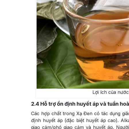
Lợi ích của nước
2.4
Hỗ trợ ổn định huyết áp và tuần h
Các hợp chất trong Xạ Đen có tác dụng giã
định huyết áp (đặc biệt huyết áp cao). Al
giao cảm/phó giao cảm và huyết áp. Ngườ