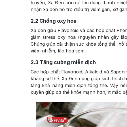
truyền, Xạ Đen còn có tác dụng thanh nhiệt
nhận xạ đen hỗ trợ điều trị viêm gan, xơ ga
2.2
Chống oxy hóa
Xạ đen giàu Flavonoid và các hợp chất Phen
giảm stress oxy hóa (nguyên nhân gây lão
Chúng giúp cải thiện sức khỏe tổng thể, hỗ
viêm nhiễm, lão hóa sớm.
2.3
Tăng cường miễn dịch
Các hợp chất Flavonoid, Alkaloid và Saponi
kháng cơ thể. Xạ Đen cũng giúp kích thích h
tăng khả năng miễn dịch tổng thể. Vậy n
xuyên giúp cơ thể khỏe mạnh hơn, ít mắc bệ