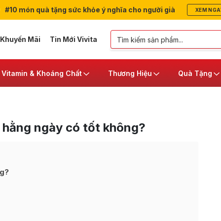
#10 món quà tặng sức khỏe ý nghĩa cho người già
XEM NGA
 Khuyến Mãi
Tin Mới Vivita
Vitamin & Khoáng Chất
Thương Hiệu
Quà Tặng
 hằng ngày có tốt không?
ng?