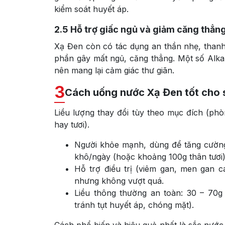
kiểm soát huyết áp.
2.5
Hỗ trợ giấc ngủ và giảm căng thẳn
Xạ Đen còn có tác dụng an thần nhẹ, thanh 
phần gây mất ngủ, căng thẳng. Một số Alka
nên mang lại cảm giác thư giãn.
3
Cách uống nước Xạ Đen tốt cho
Liều lượng thay đổi tùy theo mục đích (phò
hay tươi).
Người khỏe mạnh, dùng để tăng cường 
khô/ngày (hoặc khoảng 100g thân tươi)
Hỗ trợ điều trị (viêm gan, men gan c
nhưng không vượt quá.
Liều thông thường an toàn: 30 – 70g
tránh tụt huyết áp, chóng mặt).
Cách phổ biến và hiệu quả nhất là sắc nước 