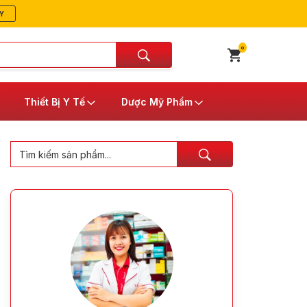
Y
0
Thiết Bị Y Tế
Dược Mỹ Phẩm