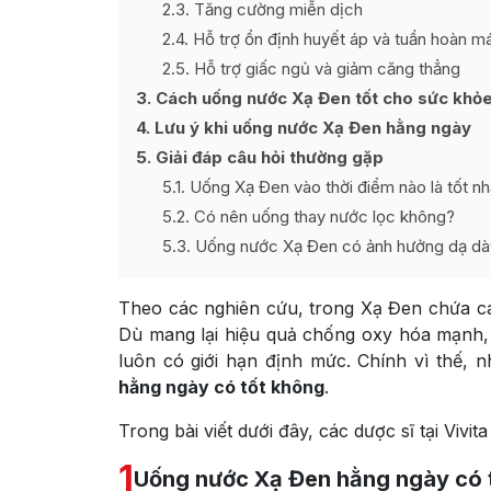
2.3
Tăng cường miễn dịch
2.4
Hỗ trợ ổn định huyết áp và tuần hoàn m
2.5
Hỗ trợ giấc ngủ và giảm căng thẳng
3
Cách uống nước Xạ Đen tốt cho sức khỏ
4
Lưu ý khi uống nước Xạ Đen hằng ngày
5
Giải đáp câu hỏi thường gặp
5.1
Uống Xạ Đen vào thời điểm nào là tốt nh
5.2
Có nên uống thay nước lọc không?
5.3
Uống nước Xạ Đen có ảnh hưởng dạ dà
Theo các nghiên cứu, trong Xạ Đen chứa cá
Dù mang lại hiệu quả chống oxy hóa mạnh, 
luôn có giới hạn định mức. Chính vì thế, 
hằng ngày có tốt không
.
Trong bài viết dưới đây, các dược sĩ tại Vivit
1
Uống nước Xạ Đen hằng ngày có 