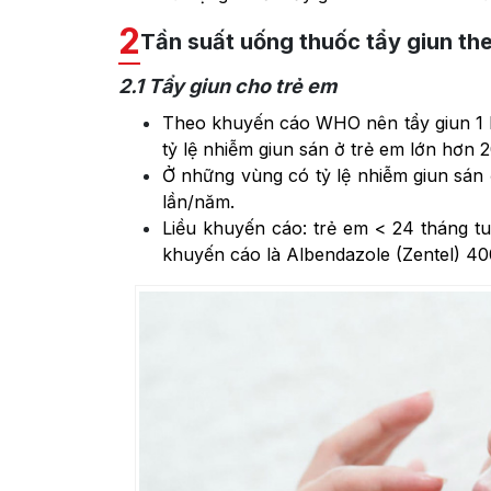
2
Tần suất uống thuốc tẩy giun t
2.1
Tẩy giun cho trẻ em
Theo khuyến cáo WHO nên tẩy giun 1 l
tỷ lệ nhiễm giun sán ở trẻ em lớn hơn 
Ở những vùng có tỷ lệ nhiễm giun sán 
lần/năm.
Liều khuyến cáo: trẻ em < 24 tháng tuổ
khuyến cáo là Albendazole (Zentel) 4