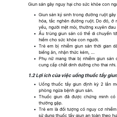
Giun sán gây nguy hại cho sức khỏe con ngư
Giun sán ký sinh trong đường ruột gây 
hóa, tắc nghẽn đường ruột. Do đó, ở 
yếu, người mệt mỏi, thường xuyên đau 
Ấu trùng giun sán có thể di chuyển 
hiểm cho sức khỏe con người.
Trẻ em bị nhiễm giun sán thời gian d
biếng ăn, nhận thức kém, …
Phụ nữ mang thai bị nhiễm giun sán
cung cấp chất dinh dưỡng cho thai nhi.
1.2
Lợi ích của việc uống thuốc tẩy giun
Uống thuốc tẩy giun định kỳ 2 lần m
phòng ngừa bệnh giun sán.
Thuốc giun đã được chứng minh có 
thường gặp.
Trẻ em là đối tượng có nguy cơ nhiễm g
sử dụng thuốc tẩy giun an toàn theo hư