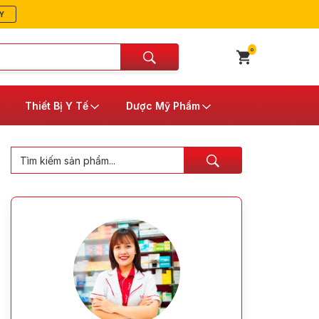
Y
0
Thiết Bị Y Tế
Dược Mỹ Phẩm