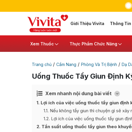
Giới Thiệu Vivita
Thông Tin
Xem Thuốc
Thực Phẩm Chức Năng
/
/
/
Trang chủ
Cẩm Nang
Phòng Và Trị Bệnh
Dạ Dà
Uống Thuốc Tẩy Giun Định Kỳ
Xem nhanh nội dung bài viết
Ẩn
[
]
1
Lợi ích của việc uống thuốc tẩy giun định 
1.1
Nếu không tẩy giun thì chuyện gì sẽ xảy 
1.2
Lợi ích của việc uống thuốc tẩy giun địn
2
Tần suất uống thuốc tẩy giun theo khu