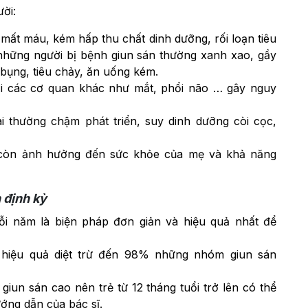
ời:
mất máu, kém hấp thu chất dinh dưỡng, rối loạn tiêu
những người bị bệnh giun sán thường xanh xao, gầy
bụng, tiêu chảy, ăn uống kém.
tới các cơ quan khác như mắt, phổi não … gây nguy
ài thường chậm phát triển, suy dinh dưỡng còi cọc,
 còn ảnh hưởng đến sức khỏe của mẹ và khả năng
 định kỳ
ỗi năm là biện pháp đơn giản và hiệu quả nhất để
hiệu quả diệt trừ đến 98% những nhóm giun sán
iun sán cao nên trẻ từ 12 tháng tuổi trở lên có thể
ớng dẫn của bác sĩ.