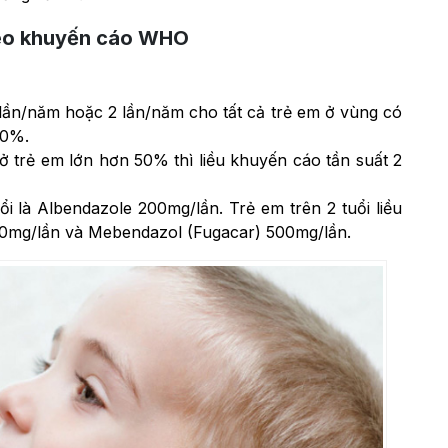
heo khuyến cáo WHO
ần/năm hoặc 2 lần/năm cho tất cả trẻ em ở vùng có
20%.
ở trẻ em lớn hơn 50% thì liều khuyến cáo tần suất 2
i là Albendazole 200mg/lần. Trẻ em trên 2 tuổi liều
00mg/lần và Mebendazol (Fugacar) 500mg/lần.