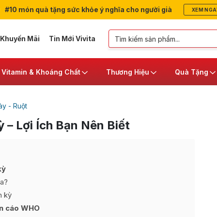
#10 món quà tặng sức khỏe ý nghĩa cho người già
XEM NGA
 Khuyến Mãi
Tin Mới Vivita
Vitamin & Khoáng Chất
Thương Hiệu
Quà Tặng
y - Ruột
 – Lợi Ích Bạn Nên Biết
kỳ
ra?
h kỳ
yến cáo WHO