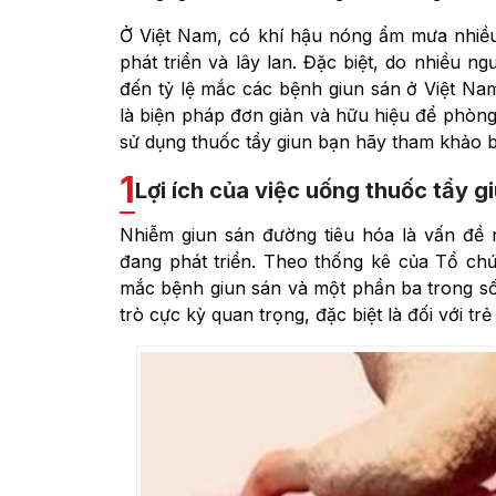
Ở Việt Nam, có khí hậu nóng ẩm mưa nhiều 
phát triển và lây lan. Đặc biệt, do nhiều 
đến tỷ lệ mắc các bệnh giun sán ở Việt N
là biện pháp đơn giản và hữu hiệu để phòng
sử dụng thuốc tẩy giun bạn hãy tham khảo b
1
Lợi ích của việc uống thuốc tẩy g
Nhiễm giun sán đường tiêu hóa là vấn đề
đang phát triển. Theo thống kê của Tổ chức 
mắc bệnh giun sán và một phần ba trong số 
trò cực kỳ quan trọng, đặc biệt là đối với trẻ