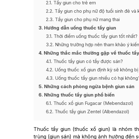
2.1
Tẩy giun cho trẻ em
2.2
Tẩy giun cho phụ nữ độ tuổi sinh đẻ và
2.3
Tẩy giun cho phụ nữ mang thai
3
Hướng dẫn uống thuốc tẩy giun
3.1
Thời điểm uống thuốc tẩy giun tốt nhất?
3.2
Những trường hợp nên tham khảo ý kiến 
4
Những thắc mắc thường gặp về thuốc tẩy
4.1
Thuốc tẩy giun có tẩy được sán?
4.2
Uống thuốc xổ giun định kỳ sẽ không bị
4.3
Uống thuốc tẩy giun nhiều có hại không
5
Những cách phòng ngừa bệnh giun sán
6
Những thuốc tẩy giun phổ biến
6.1
Thuốc xổ giun Fugacar (Mebendazol)
6.2
Thuốc tẩy giun Zentel (Albendazol)
Thuốc tẩy giun (thuốc xổ giun) là nhóm th
trùng (giun sán) mà không ảnh hưởng đến s