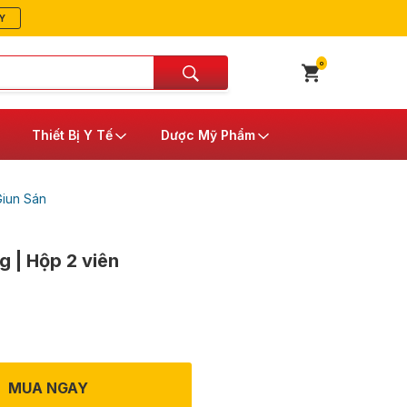
Y
0
Thiết Bị Y Tế
Dược Mỹ Phẩm
iun Sán
g | Hộp 2 viên
MUA NGAY