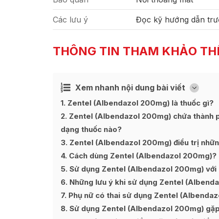
Các lưu ý
Đọc kỹ hướng dẫn trư
THÔNG TIN THAM KHẢO TH
Xem nhanh nội dung bài viết
Ẩn
[
]
1
Zentel (Albendazol 200mg) là thuốc gì?
2
Zentel (Albendazol 200mg) chứa thành ph
dạng thuốc nào?
3
Zentel (Albendazol 200mg) điều trị nhữn
4
Cách dùng Zentel (Albendazol 200mg)?
5
Sử dụng Zentel (Albendazol 200mg) với l
6
Những lưu ý khi sử dụng Zentel (Albend
7
Phụ nữ có thai sử dụng Zentel (Albenda
8
Sử dụng Zentel (Albendazol 200mg) gặp