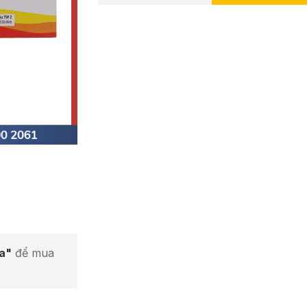
ta"
để mua