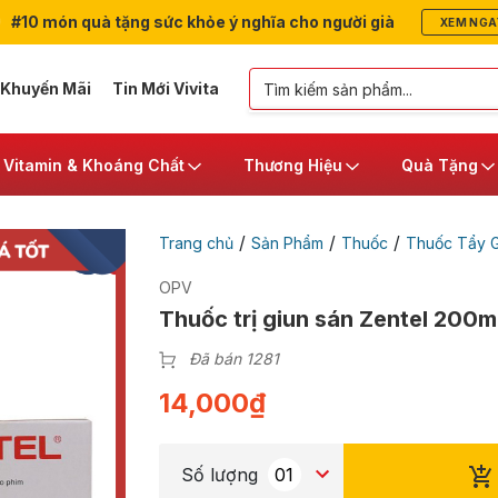
#10 món quà tặng sức khỏe ý nghĩa cho người già
XEM NGA
 Khuyến Mãi
Tin Mới Vivita
Vitamin & Khoáng Chất
Thương Hiệu
Quà Tặng
/
/
/
Trang chủ
Sản Phẩm
Thuốc
Thuốc Tẩy G
OPV
Thuốc trị giun sán Zentel 200m
Đã bán 1281
14,000
₫
Số lượng