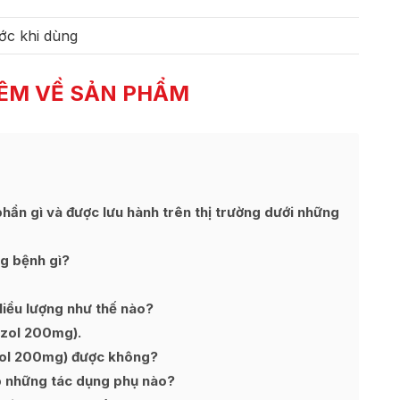
ớc khi dùng
ÊM VỀ SẢN PHẨM
ần gì và được lưu hành trên thị trường dưới những
g bệnh gì?
iều lượng như thế nào?
azol 200mg).
zol 200mg) được không?
 những tác dụng phụ nào?