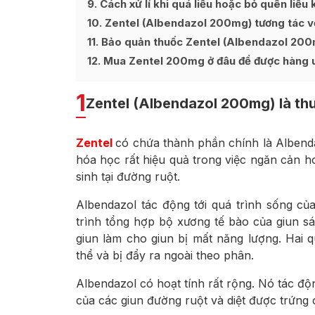
9
Cách xử lí khi quá liều hoặc bỏ quên liề
10
Zentel (Albendazol 200mg) tương tác v
11
Bảo quản thuốc Zentel (Albendazol 200
12
Mua Zentel 200mg ở đâu để được hàng uy
1
Zentel (Albendazol 200mg) là thu
Zentel
có chứa thành phần chính là Albenda
hóa học rất hiệu quả trong việc ngăn cản h
sinh tại đường ruột.
Albendazol tác động tới quá trình sống củ
trình tổng hợp bộ xương tế bào của giun s
giun làm cho giun bị mất năng lượng. Hai 
thể và bị đẩy ra ngoài theo phân.
Albendazol có hoạt tính rất rộng. Nó tác độ
của các giun đường ruột và diệt được trứng 