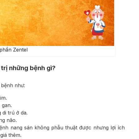
phần Zentel
trị những bệnh gì?
c bệnh như:
im.
 gan.
di trú ở da.
ng não.
bệnh nang sán không phẫu thuật được nhưng lợi ích
 giá thêm.