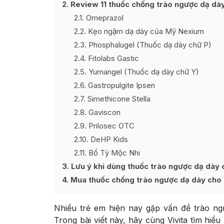
2
Review 11 thuốc chống trào ngược dạ dày
2.1
Omeprazol
2.2
Kẹo ngậm dạ dày của Mỹ Nexium
2.3
Phosphalugel (Thuốc dạ dày chữ P)
2.4
Fitolabs Gastic
2.5
Yumangel (Thuốc dạ dày chữ Y)
2.6
Gastropulgite Ipsen
2.7
Simethicone Stella
2.8
Gaviscon
2.9
Prilosec OTC
2.10
DeHP Kids
2.11
Bổ Tỳ Mộc Nhi
3
Lưu ý khi dùng thuốc trào ngược dạ dày 
4
Mua thuốc chống trào ngược dạ dày cho 
Nhiều trẻ em hiện nay gặp vấn đề trào ng
Trong bài viết này, hãy cùng Vivita tìm hiể