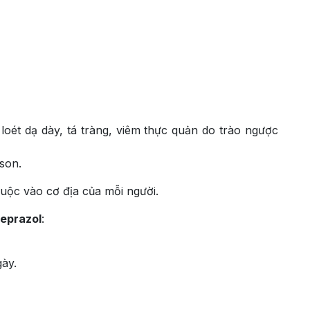
 loét dạ dày, tá tràng, viêm thực quản do trào ngược
ison.
uộc vào cơ địa của mỗi người.
meprazol
:
ày.