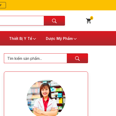
Y
0
Thiết Bị Y Tế
Dược Mỹ Phẩm