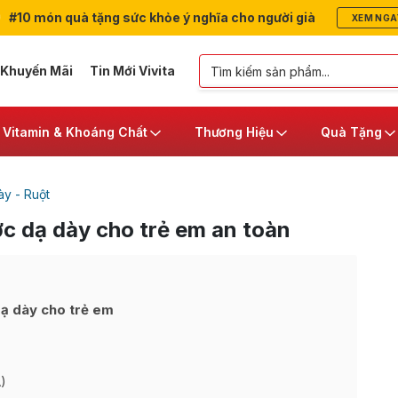
#10 món quà tặng sức khỏe ý nghĩa cho người già
XEM NGA
 Khuyến Mãi
Tin Mới Vivita
Vitamin & Khoáng Chất
Thương Hiệu
Quà Tặng
y - Ruột
c dạ dày cho trẻ em an toàn
dạ dày cho trẻ em
)