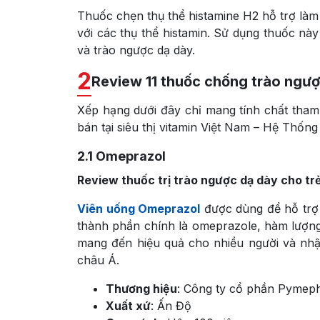
Thuốc chẹn thụ thể histamine H2 hỗ trợ làm 
với các thụ thể histamin. Sử dụng thuốc nà
và trào ngược dạ dày.
2
Review 11 thuốc chống trào ngượ
Xếp hạng dưới đây chỉ mang tính chất tham
bán tại siêu thị vitamin Việt Nam – Hệ Thống
2.1
Omeprazol
Review thuốc trị trào ngược dạ dày cho t
Viên uống Omeprazol
được dùng để hỗ trợ đ
thành phần chính là omeprazole, hàm lượng
mang đến hiệu quả cho nhiều người và nh
châu Á.
Thương hiệu
: Công ty cổ phần Pymep
Xuất xứ
: Ấn Độ