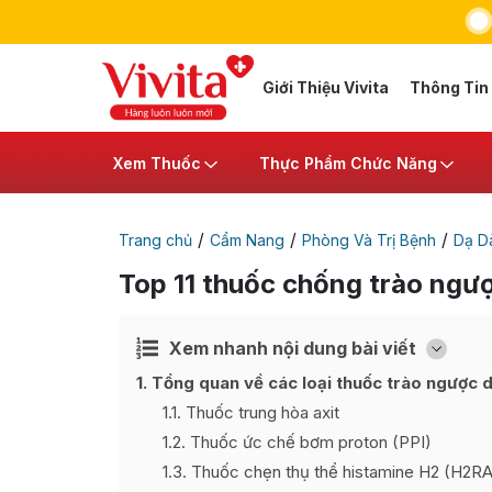
Giới Thiệu Vivita
Thông Tin
Xem Thuốc
Thực Phẩm Chức Năng
/
/
/
Trang chủ
Cẩm Nang
Phòng Và Trị Bệnh
Dạ Dà
Top 11 thuốc chống trào ngượ
Xem nhanh nội dung bài viết
Ẩn
[
]
1
Tổng quan về các loại thuốc trào ngược 
1.1
Thuốc trung hòa axit
1.2
Thuốc ức chế bơm proton (PPI)
1.3
Thuốc chẹn thụ thể histamine H2 (H2RA