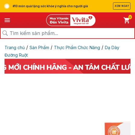
#10 món quà tặng sức khỏe ý nghĩa cho người già
XEM NGAY
0
/
/
/
Trang chủ
Sản Phẩm
Thực Phẩm Chức Năng
Dạ Dày
Đường Ruột