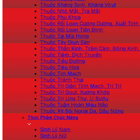
Thuốc Kháng Sinh, Kháng Virut
Thuốc Nhỏ Mắt, Tra Mắt
Thuốc Phụ Khoa
Thuốc Rối Loạn Cương Dương, Xuất Tin
Thuốc Rối Loạn Tiền Đình
Thuốc Tai Mũi Họng
Thuốc Tẩy Giun Sán
Thuốc Thần Kinh, Trầm Cảm, Động Kinh,
Thuốc Tiêm, Dịch Truyền
Thuốc Tiểu Đường
Thuốc Tiêu Hoá
Thuốc Tim Mạch
Thuốc Tránh Thai
Thuốc Trị Giãn Tĩnh Mạch, Trị Trĩ
Thuốc Trị Gout, Xương Khớp
Thuốc Trị Ung Thư, U Bướu
Thuốc Tuần Hoàn Máu Não
Thuốc Xịt Bôi Ngoài Da, Dầu Nóng
Thực Phẩm Chức Năng
Sinh Lý Nam
Sinh Lý Nữ