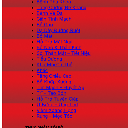
Bệnh Phụ Khoa
Tăng Cường Đề Kháng
Bệnh Về Da
Giãn Tĩnh Mạch
Bổ Gan
Dạ Dày Đường Ruột
Bổ Mắt
Hỗ Trợ Mất Ngủ
Bổ Não & Thần Kinh
Sỏi Thận Mật – Tiết Niệu
Tiểu Đường
Khử Mùi Cơ Thể
Khác
Tăng Chiều Cao
Bổ Khớp Xương
Tim Mạch – Huyết Áp
Trĩ – Táo Bón
Hỗ Trợ Tuyến Giáp
U Bướu – Ung Thư
Viêm Xoang Họng
Rụng – Mọc Tóc
THỰC PHẨM BỒI BỔ