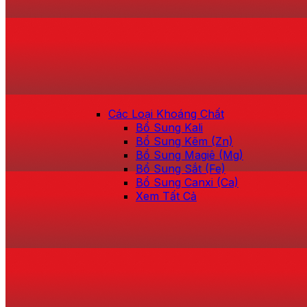
Các Loại Khoáng Chất
Bổ Sung Kali
Bổ Sung Kẽm (Zn)
Bổ Sung Magiê (Mg)
Bổ Sung Sắt (Fe)
Bổ Sung Canxi (Ca)
Xem Tất Cả