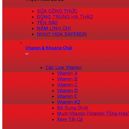
SỮA CÔNG THỨC
ĐÔNG TRÙNG HẠ THẢO
YẾN SÀO
NẤM LINH CHI
NHỤY HOA SAFFRON
Vitamin & Khoáng Chất
Các Loại Vitamin
Vitamin A
Vitamin B
Vitamin C
Vitamin D
Vitamin E
Vitamin K2
Bổ Sung DHA
Multi-Vitamin (Vitamin Tổng Hợp
Xem Tất Cả