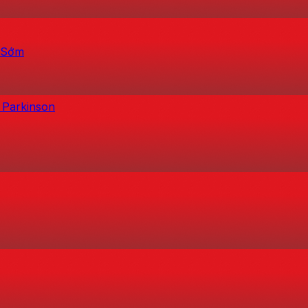
h Sớm
 Parkinson