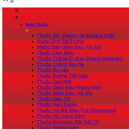
0
Xem Thuốc
Thuốc Bổ, Vitamin và Khoáng Chất
Dung Dịch Sát Trùng
Miếng Dán Giảm Đau, Hạ Sốt
Thuốc Cầm Máu
Thuốc Chống Dị Ứng (Kháng Histamin)
Thuốc Chống Say Xe
Thuốc Da Liễu
Thuốc Đường Tiết Niệu
Thuốc Gan Mật
Thuốc Giảm Đau Kháng Viêm
Thuốc Giảm Đau, Hạ Sốt
Thuốc Giãn Cơ
Thuốc Hen Suyễn
Thuốc Hạ Mỡ Máu (Hạ Cholesterol)
Thuốc Ho, Long Đờm
Thuốc Hocmon, Nội Tiết Tố
Thuốc Kháng Nấm