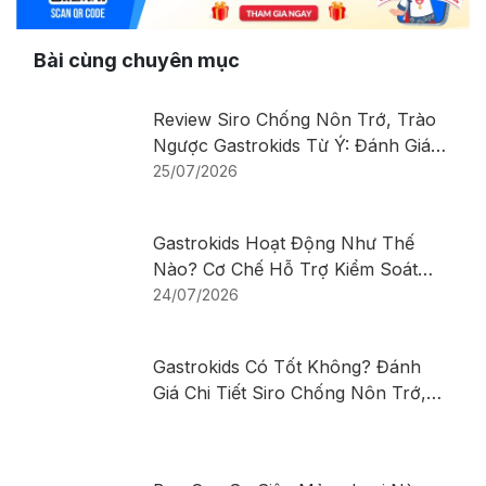
Bài cùng chuyên mục
Review Siro Chống Nôn Trớ, Trào
Ngược Gastrokids Từ Ý: Đánh Giá
Chi Tiết Sản Phẩm
25/07/2026
Gastrokids Hoạt Động Như Thế
Nào? Cơ Chế Hỗ Trợ Kiểm Soát
Nôn Trớ, Trào Ngược Ở Trẻ Sơ
24/07/2026
Sinh Và Trẻ Nhỏ
Gastrokids Có Tốt Không? Đánh
Giá Chi Tiết Siro Chống Nôn Trớ,
Trào Ngược Cho Trẻ