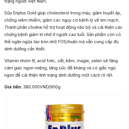
trạng người Việt Nam.
Sữa Enplus Gold giúp cholesterol trong máu, giảm huyết áp,
chống viêm nhiễm, giảm các nguy cơ bệnh lý về tim mạch.
Thành phần choline hỗ trợ hoạt động não bộ và cải thiện các
chứng bệnh giảm trí nhớ ở người cao tuổi. Sản phẩm còn có
thể ngăn ngừa táo bón nhờ FOS/Inulin mà vẫn cung cấp đủ
dinh dưỡng cần thiết.
Vitamin nhóm B, acid folic, sắt, kẽm, magie, selen sẽ tăng
cảm giác ngon miệng, tăng sức đề kháng và có giấc ngủ
ngon để cải thiện tình trạng dinh dưỡng một cách rõ rệt.
Giá tiền
: 380.000VND/900g