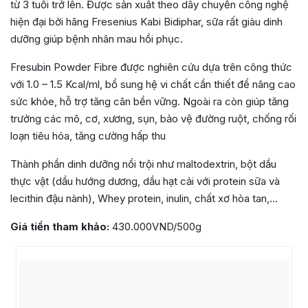
từ 3 tuổi trở lên. Được sản xuất theo dây chuyền công nghệ
hiện đại bởi hãng Fresenius Kabi Bidiphar, sữa rất giàu dinh
dưỡng giúp bệnh nhân mau hồi phục.
Fresubin Powder Fibre được nghiên cứu dựa trên công thức
với 1.0 – 1.5 Kcal/ml, bổ sung hệ vi chất cần thiết để nâng cao
sức khỏe, hỗ trợ tăng cân bền vững. Ngoài ra còn giúp tăng
trưởng các mô, cơ, xương, sụn, bảo vệ đường ruột, chống rối
loạn tiêu hóa, tăng cường hấp thu
Thành phần dinh dưỡng nổi trội như maltodextrin, bột dầu
thực vật (dầu hướng dương, dầu hạt cải với protein sữa và
lecithin đậu nành), Whey protein, inulin, chất xơ hòa tan,…
Giá tiền tham khảo:
430.000VND/500g