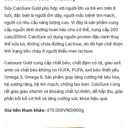
Sữa CaloSure Gold phù hợp với người lớn và trẻ em trên 6
tuổi, đặc biệt là người ốm dậy, người mắc bệnh tim mạch,
người có nhu cầu năng lượng cao. Vì đây là sản phẩm cung
cấp nguồn dinh dưỡng hoàn hảo cho cơ thể, cung cấp 200
calo/200ml. CaloSure sử dụng nguồn protein đậu nành thay
thế sữa bò, không chứa đường Lactose, do đó hạn chế được
tình trạng tiêu chảy ở người thiếu men lactase.
Calosure Gold cung cấp chất béo, chất đạm có lợi, giàu axit
amin và chất béo không no HUFA, PUFA, axit béo thiết yếu
Omega 3, Omega 6. Sản phẩm giúp tăng cường hệ tiêu hóa,
hệ xương răng, hệ tim mạch, chống táo bón. CaloSure cũng
rất giàu giàu vitamin và khoáng chất tự nhiên, dễ hấp thu, góp
phần bồi bổ cơ thể và tăng cường sức khỏe hiệu quả.
Giá tiền tham khảo:
470.000VND/900g