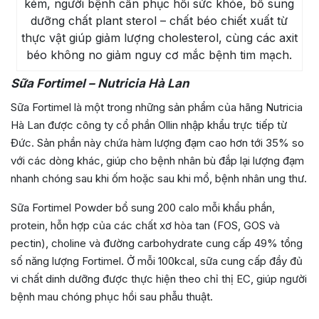
kém, người bệnh cần phục hồi sức khỏe, bổ sung
dưỡng chất plant sterol – chất béo chiết xuất từ
thực vật giúp giảm lượng cholesterol, cùng các axit
béo không no giảm nguy cơ mắc bệnh tim mạch.
Sữa Fortimel – Nutricia Hà Lan
Sữa Fortimel là một trong những sản phẩm của hãng Nutricia
Hà Lan được công ty cổ phần Ollin nhập khẩu trực tiếp từ
Đức. Sản phần này chứa hàm lượng đạm cao hơn tới 35% so
với các dòng khác, giúp cho bệnh nhân bù đắp lại lượng đạm
nhanh chóng sau khi ốm hoặc sau khi mổ, bệnh nhân ung thư.
Sữa Fortimel Powder bổ sung 200 calo mỗi khẩu phần,
protein, hỗn hợp của các chất xơ hòa tan (FOS, GOS và
pectin), choline và đường carbohydrate cung cấp 49% tổng
số năng lượng Fortimel. Ở mỗi 100kcal, sữa cung cấp đầy đủ
vi chất dinh dưỡng được thực hiện theo chỉ thị EC, giúp người
bệnh mau chóng phục hồi sau phẫu thuật.