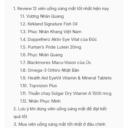
1
Review 12 viên uống sáng mắt tốt nhất hiện nay
1.1
Vương Nhãn Quang
1.2
Kirkland Signature Fish Oil
1.3
Phúc Nhãn Khang Việt Nam
1.4
Doppelherz Aktiv Eye Vital của Đức
1.5
Puritan’s Pride Lutein 20mg
1.6
Phục Nhãn Quang
1.7
Blackmores Macu-Vision của Úc
1.8
Omega-3 Orihiro Nhật Bản
1.9
Health Aid EyeVit Vitamin & Mineral Tablets
1.10
Topvizion Plus
1.11
Thuần chay Solgar Dry Vitamin A 1500 mcg
1.12
Nhãn Phục Minh
2
Lưu ý khi dùng viên uống sáng mắt để đạt kết
quả tốt
3
Mua viên uống sáng mắt tốt nhất ở đâu chính