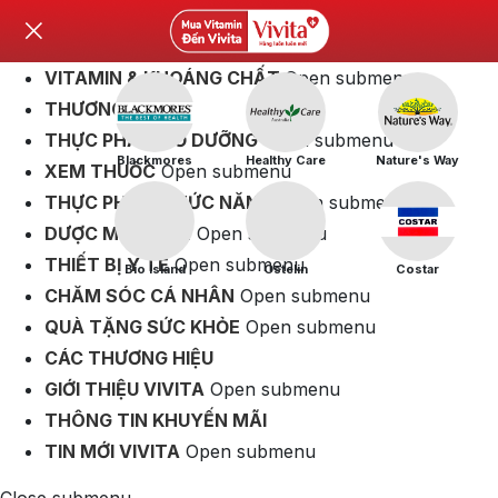
VITAMIN & KHOÁNG CHẤT
Open submenu
THƯƠNG HIỆU
THỰC PHẨM BỔ DƯỠNG
Open submenu
Blackmores
Healthy Care
Nature's Way
XEM THUỐC
Open submenu
THỰC PHẨM CHỨC NĂNG
Open submenu
DƯỢC MỸ PHẨM
Open submenu
THIẾT BỊ Y TẾ
Open submenu
Bio Island
Ostelin
Costar
CHĂM SÓC CÁ NHÂN
Open submenu
QUÀ TẶNG SỨC KHỎE
Open submenu
CÁC THƯƠNG HIỆU
GIỚI THIỆU VIVITA
Open submenu
THÔNG TIN KHUYẾN MÃI
TIN MỚI VIVITA
Open submenu