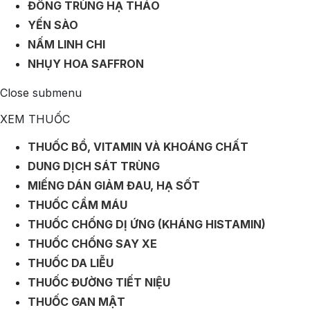
ĐÔNG TRÙNG HẠ THẢO
YẾN SÀO
NẤM LINH CHI
NHỤY HOA SAFFRON
Close submenu
XEM THUỐC
THUỐC BỔ, VITAMIN VÀ KHOÁNG CHẤT
DUNG DỊCH SÁT TRÙNG
MIẾNG DÁN GIẢM ĐAU, HẠ SỐT
THUỐC CẦM MÁU
THUỐC CHỐNG DỊ ỨNG (KHÁNG HISTAMIN)
THUỐC CHỐNG SAY XE
THUỐC DA LIỄU
THUỐC ĐƯỜNG TIẾT NIỆU
THUỐC GAN MẬT