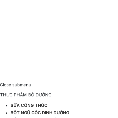
Close submenu
THỰC PHẨM BỔ DƯỠNG
SỮA CÔNG THỨC
BỘT NGŨ CỐC DINH DƯỠNG