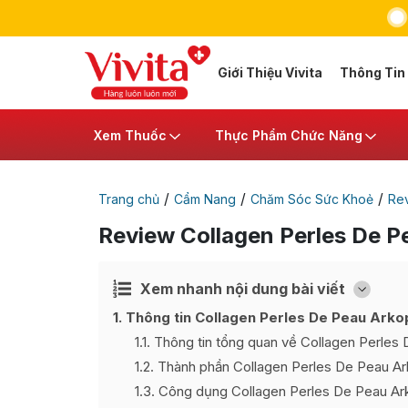
Giới Thiệu Vivita
Thông Tin
Xem Thuốc
Thực Phẩm Chức Năng
/
/
/
Trang chủ
Cẩm Nang
Chăm Sóc Sức Khoẻ
Re
Review Collagen Perles De 
Xem nhanh nội dung bài viết
Ẩn
[
]
1
Thông tin Collagen Perles De Peau Ark
1.1
Thông tin tổng quan về Collagen Perles
1.2
Thành phần Collagen Perles De Peau A
1.3
Công dụng Collagen Perles De Peau A