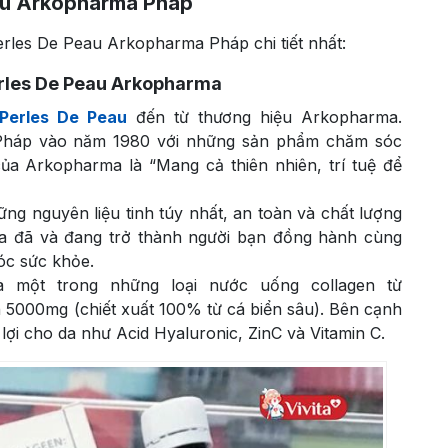
eau Arkopharma Pháp
erles De Peau Arkopharma Pháp chi tiết nhất:
erles De Peau Arkopharma
Perles De Peau
đến từ thương hiệu Arkopharma.
 Pháp vào năm 1980 với những sản phẩm chăm sóc
của Arkopharma là “Mang cả thiên nhiên, trí tuệ để
ng nguyên liệu tinh túy nhất, an toàn và chất lượng
ma đã và đang trở thành người bạn đồng hành cùng
óc sức khỏe.
à một trong những loại nước uống collagen từ
 5000mg (chiết xuất 100% từ cá biển sâu). Bên cạnh
ợi cho da như Acid Hyaluronic, ZinC và Vitamin C.