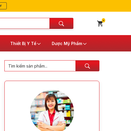
Y
0
Thiết Bị Y Tế
Dược Mỹ Phẩm