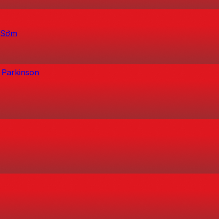
h Sớm
 Parkinson