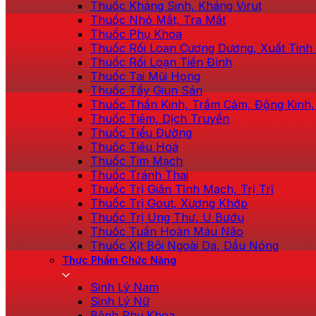
Thuốc Kháng Sinh, Kháng Virut
Thuốc Nhỏ Mắt, Tra Mắt
Thuốc Phụ Khoa
Thuốc Rối Loạn Cương Dương, Xuất Tin
Thuốc Rối Loạn Tiền Đình
Thuốc Tai Mũi Họng
Thuốc Tẩy Giun Sán
Thuốc Thần Kinh, Trầm Cảm, Động Kinh,
Thuốc Tiêm, Dịch Truyền
Thuốc Tiểu Đường
Thuốc Tiêu Hoá
Thuốc Tim Mạch
Thuốc Tránh Thai
Thuốc Trị Giãn Tĩnh Mạch, Trị Trĩ
Thuốc Trị Gout, Xương Khớp
Thuốc Trị Ung Thư, U Bướu
Thuốc Tuần Hoàn Máu Não
Thuốc Xịt Bôi Ngoài Da, Dầu Nóng
Thực Phẩm Chức Năng
Sinh Lý Nam
Sinh Lý Nữ
Bệnh Phụ Khoa