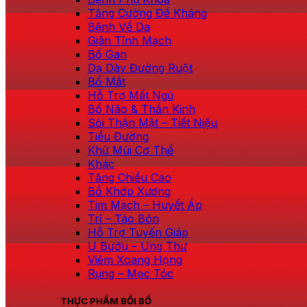
Tăng Cường Đề Kháng
Bệnh Về Da
Giãn Tĩnh Mạch
Bổ Gan
Dạ Dày Đường Ruột
Bổ Mắt
Hỗ Trợ Mất Ngủ
Bổ Não & Thần Kinh
Sỏi Thận Mật – Tiết Niệu
Tiểu Đường
Khử Mùi Cơ Thể
Khác
Tăng Chiều Cao
Bổ Khớp Xương
Tim Mạch – Huyết Áp
Trĩ – Táo Bón
Hỗ Trợ Tuyến Giáp
U Bướu – Ung Thư
Viêm Xoang Họng
Rụng – Mọc Tóc
THỰC PHẨM BỒI BỔ