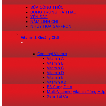
SỮA CÔNG THỨC
ĐÔNG TRÙNG HẠ THẢO
YẾN SÀO
NẤM LINH CHI
NHỤY HOA SAFFRON
Vitamin & Khoáng Chất
Các Loại Vitamin
Vitamin A
Vitamin B
Vitamin C
Vitamin D
Vitamin E
Vitamin K2
Bổ Sung DHA
Multi-Vitamin (Vitamin Tổng Hợp
Xem Tất Cả