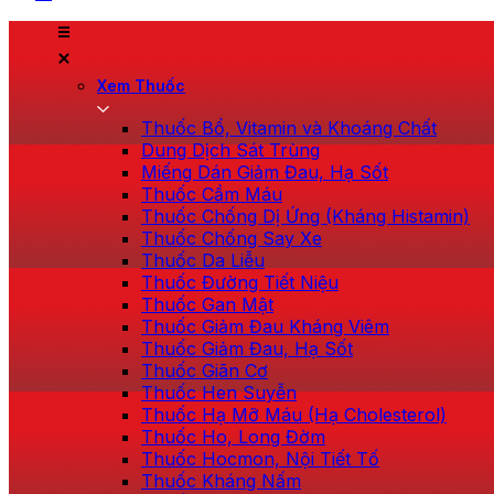
Xem Thuốc
Thuốc Bổ, Vitamin và Khoáng Chất
Dung Dịch Sát Trùng
Miếng Dán Giảm Đau, Hạ Sốt
Thuốc Cầm Máu
Thuốc Chống Dị Ứng (Kháng Histamin)
Thuốc Chống Say Xe
Thuốc Da Liễu
Thuốc Đường Tiết Niệu
Thuốc Gan Mật
Thuốc Giảm Đau Kháng Viêm
Thuốc Giảm Đau, Hạ Sốt
Thuốc Giãn Cơ
Thuốc Hen Suyễn
Thuốc Hạ Mỡ Máu (Hạ Cholesterol)
Thuốc Ho, Long Đờm
Thuốc Hocmon, Nội Tiết Tố
Thuốc Kháng Nấm