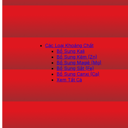
Các Loại Khoáng Chất
Bổ Sung Kali
Bổ Sung Kẽm (Zn)
Bổ Sung Magiê (Mg)
Bổ Sung Sắt (Fe)
Bổ Sung Canxi (Ca)
Xem Tất Cả