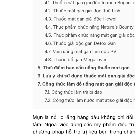
4.1
Thuốc mát gan giải độc trị mụn Boganic
4.2
Thuốc mát gan giải độc Tuệ Linh
4.3
Thuốc mát gan giải độc Hewel
4.4
Thực phẩm chức năng Nature’s Bounty 
4.5
Thực phẩm chức năng mát gan giải độc
4.6
Thuốc giải độc gan Detox Gan
4.7
Viên uống mát gan tiêu độc PV
4.8
Thuốc bổ gan Mega Liver
5
Thời điểm bạn cần uống thuốc mát gan
6
Lưu ý khi sử dụng thuốc mát gan giải độc
7
Công thức làm đồ uống mát gan giải độc t
7.1
Công thức làm trà bí đao
7.2
Công thức làm nước mát atiso giải độc 
Mụn là nỗi lo lắng hàng đầu không chỉ đố
tâm. Ngoài việc dùng các mỹ phẩm điều trị
phương pháp hỗ trợ trị liệu bên trong chẳ