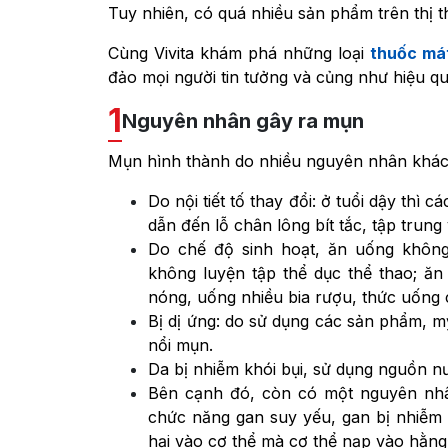
Tuy nhiên, có quá nhiều sản phẩm trên thị t
Cùng Vivita khám phá những loại
thuốc mát
đảo mọi người tin tưởng và củng như hiệu qu
1
Nguyên nhân gây ra mụn
Mụn hình thành do nhiều nguyên nhân khác
Do nội tiết tố thay đổi: ở tuổi dậy thì
dẫn đến lỗ chân lông bít tắc, tập trun
Do chế độ sinh hoạt, ăn uống không
không luyện tập thể dục thể thao; ă
nóng, uống nhiều bia rượu, thức uống
Bị dị ứng: do sử dụng các sản phẩm, 
nổi mụn.
Da bị nhiễm khói bụi, sử dụng nguồn nư
Bên cạnh đó, còn có một nguyên nhâ
chức năng gan suy yếu, gan bị nhiễm đ
hại vào cơ thể mà cơ thể nạp vào hằng