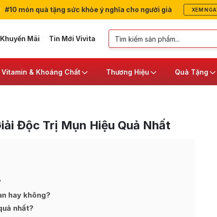
#10 món quà tặng sức khỏe ý nghĩa cho người già
XEM NGA
 Khuyến Mãi
Tin Mới Vivita
Vitamin & Khoáng Chất
Thương Hiệu
Quà Tặng
ải Độc Trị Mụn Hiệu Quả Nhất
?
gan hay không?
quả nhất?