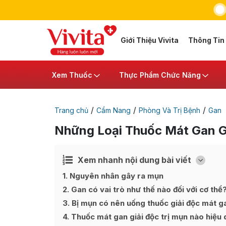
Giới Thiệu Vivita
Thông Tin
Xem Thuốc
Thực Phẩm Chức Năng
/
/
/
Trang chủ
Cẩm Nang
Phòng Và Trị Bệnh
Gan
Những Loại Thuốc Mát Gan Gi
Xem nhanh nội dung bài viết
Ẩn
[
]
1
Nguyên nhân gây ra mụn
2
Gan có vai trò như thế nào đối với cơ thể
3
Bị mụn có nên uống thuốc giải độc mát 
4
Thuốc mát gan giải độc trị mụn nào hiệu 