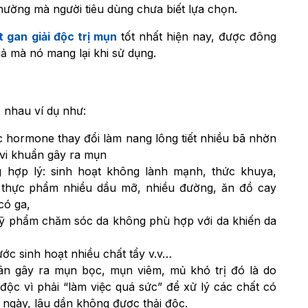
hường mà người tiêu dùng chưa biết lựa chọn.
 gan giải độc trị mụn
tốt nhất hiện nay, được đông
ả mà nó mang lại khi sử dụng.
 nhau ví dụ như:
 các hormone thay đổi làm nang lông tiết nhiều bã nhờn
g vi khuẩn gây ra mụn
 hợp lý: sinh hoạt không lành mạnh, thức khuya,
n thực phẩm nhiều dầu mỡ, nhiều đường, ăn đồ cay
 có ga,
mỹ phẩm chăm sóc da không phù hợp với da khiến da
ớc sinh hoạt nhiều chất tẩy v.v…
n gây ra mụn bọc, mụn viêm, mủ khó trị đó là do
ộc vì phải “làm việc quá sức” để xử lý các chất có
 ngày, lâu dần không được thải độc.