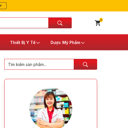
Y
0
Thiết Bị Y Tế
Dược Mỹ Phẩm