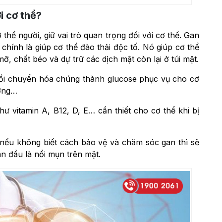
i cơ thể?
thể người, giữ vai trò quan trọng đối với cơ thể. Gan
hính là giúp cơ thể đào thải độc tố. Nó giúp cơ thể
ỡ, chất béo và dự trữ các dịch mật còn lại ở túi mật.
rồi chuyển hóa chúng thành glucose phục vụ cho cơ
ương…
ư vitamin A, B12, D, E… cần thiết cho cơ thể khi bị
, nếu không biết cách bảo vệ và chăm sóc gan thì sẽ
n đầu là nổi mụn trên mặt.