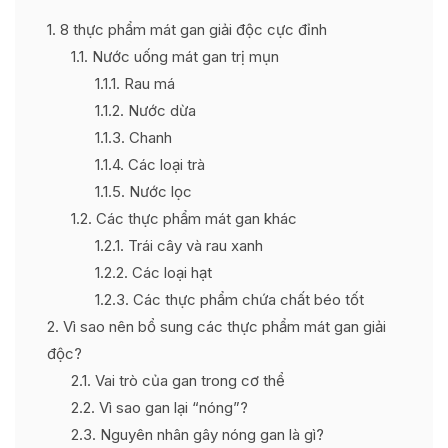
1
8 thực phẩm mát gan giải độc cực đỉnh
1.1
Nước uống mát gan trị mụn
1.1.1
Rau má
1.1.2
Nước dừa
1.1.3
Chanh
1.1.4
Các loại trà
1.1.5
Nước lọc
1.2
Các thực phẩm mát gan khác
1.2.1
Trái cây và rau xanh
1.2.2
Các loại hạt
1.2.3
Các thực phẩm chứa chất béo tốt
2
Vì sao nên bổ sung các thực phẩm mát gan giải
độc?
2.1
Vai trò của gan trong cơ thể
2.2
Vì sao gan lại “nóng”?
2.3
Nguyên nhân gây nóng gan là gì?