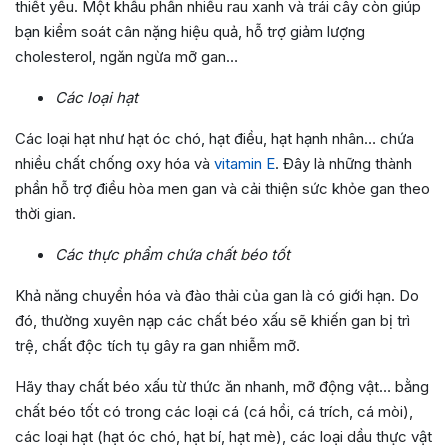
thiết yếu. Một khẩu phần nhiều rau xanh và trái cây còn giúp
bạn kiểm soát cân nặng hiệu quả, hỗ trợ giảm lượng
cholesterol, ngăn ngừa mỡ gan…
Các loại hạt
Các loại hạt như hạt óc chó, hạt điều, hạt hạnh nhân… chứa
nhiều chất chống oxy hóa và
vitamin E
. Đây là những thành
phần hỗ trợ điều hòa men gan và cải thiện sức khỏe gan theo
thời gian.
Các thực phẩm chứa chất béo tốt
Khả năng chuyển hóa và đào thải của gan là có giới hạn. Do
đó, thường xuyên nạp các chất béo xấu sẽ khiến gan bị trì
trệ, chất độc tích tụ gây ra gan nhiễm mỡ.
Hãy thay chất béo xấu từ thức ăn nhanh, mỡ động vật… bằng
chất béo tốt có trong các loại cá (cá hồi, cá trích, cá mòi),
các loại hạt (hạt óc chó, hạt bí, hạt mè), các loại dầu thực vật