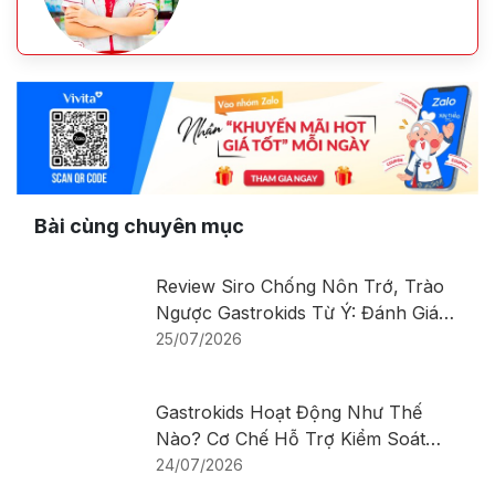
Bài cùng chuyên mục
Review Siro Chống Nôn Trớ, Trào
Ngược Gastrokids Từ Ý: Đánh Giá
Chi Tiết Sản Phẩm
25/07/2026
Gastrokids Hoạt Động Như Thế
Nào? Cơ Chế Hỗ Trợ Kiểm Soát
Nôn Trớ, Trào Ngược Ở Trẻ Sơ
24/07/2026
Sinh Và Trẻ Nhỏ