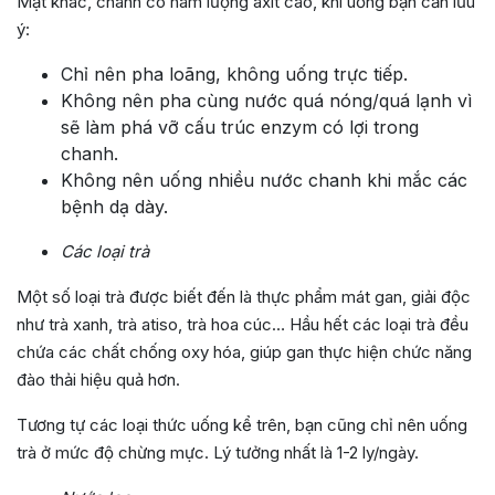
Mặt khác, chanh có hàm lượng axit cao, khi uống bạn cần lưu
ý:
Chỉ nên pha loãng, không uống trực tiếp.
Không nên pha cùng nước quá nóng/quá lạnh vì
sẽ làm phá vỡ cấu trúc enzym có lợi trong
chanh.
Không nên uống nhiều nước chanh khi mắc các
bệnh dạ dày.
Các loại trà
Một số loại trà được biết đến là thực phẩm mát gan, giải độc
như trà xanh, trà atiso, trà hoa cúc… Hầu hết các loại trà đều
chứa các chất chống oxy hóa,
giúp gan thực hiện chức năng
đào thải hiệu quả hơn.
Tương tự các loại thức uống kể trên, bạn cũng chỉ nên uống
trà ở mức độ chừng mực. Lý tưởng nhất là 1-2 ly/ngày.