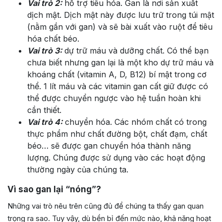
Vai trò 2:
hỗ trợ tiêu hóa. Gan là nơi sản xuất
dịch mật. Dịch mật này được lưu trữ trong túi mật
(nằm gần với gan) và sẽ bài xuất vào ruột để tiêu
hóa chất béo.
Vai trò 3:
dự trữ máu và dưỡng chất. Có thể bạn
chưa biết nhưng gan lại là một kho dự trữ máu và
khoáng chất (vitamin A, D, B12) bí mật trong cơ
thể. 1 lít máu và các vitamin gan cất giữ được có
thể được chuyển ngược vào hệ tuần hoàn khi
cần thiết.
Vai trò 4:
chuyển hóa. Các nhóm chất có trong
thực phẩm như chất đường bột, chất đạm, chất
béo… sẽ được gan chuyển hóa thành năng
lượng. Chúng được sử dụng vào các hoạt động
thường ngày của chúng ta.
Vì sao gan lại “nóng”?
Những vai trò nêu trên cũng đủ để chúng ta thấy gan quan
trọng ra sao. Tuy vậy, dù bền bỉ đến mức nào, khả năng hoạt