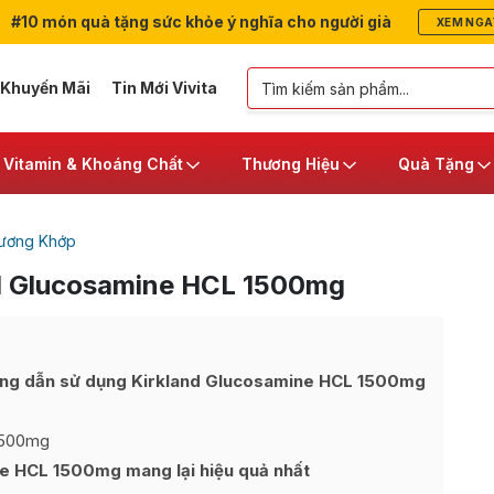
#10 món quà tặng sức khỏe ý nghĩa cho người già
XEM NGA
 Khuyến Mãi
Tin Mới Vivita
Vitamin & Khoáng Chất
Thương Hiệu
Quà Tặng
ương Khớp
d Glucosamine HCL 1500mg
ớng dẫn sử dụng Kirkland Glucosamine HCL 1500mg
1500mg
e HCL 1500mg mang lại hiệu quả nhất