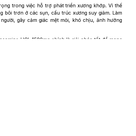
ng trong việc hỗ trợ phát triển xương khớp. Vì thế
g bôi trơn ở các sụn, cấu trúc xương suy giảm. Làm
 người, gây cảm giác mệt mỏi, khó chịu, ảnh hưởng
lucosamine HCL 1500mg chính là giải pháp tốt để mang
L 1500mg
 Mỹ và được nhiều người cao tuổi tại đây tin dùng
à MSM
giúp hồi phục cấu trúc sụn.
giảm đau các khớp xương
.
n.
ận động mạnh.