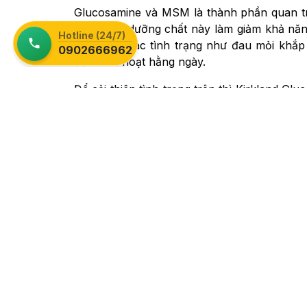
Glucosamine và MSM là thành phần quan trọ
việc thiếu dưỡng chất này làm giảm khả năn
Hotline (24/7)
xuất hiện các tình trạng như đau mỏi khắp
0902666962
đến sinh hoạt hằng ngày.
Để cải thiện tình trạng trên thì Kirkland G
lại hiệu quả tốt cho người dùng.
Công dụng Kirkland Glucosamine HC
Kirkland Glucosamine HCL được sản xuất từ
bởi công dụng :
Cung cấp thành phần
Glucosamine v
Tăng khả năng bôi trơn
của khớp giúp
Ngăn ngừa các enzym
phá hủy lên sụ
Gia tăng sự đàn hồi
sụn khớp tự tin v