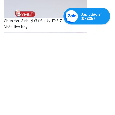
Gặp dược sĩ
(6-22h)
Chữa Yếu Sinh Lý Ở Đâu Uy Tín? 7+ Địa Chỉ Tốt
Nhất Hiện Nay
Trẻ bị phát ban sau sốt cần kiêng gì để nhanh hồi
phục?
Bao cao su Eros có tốt không? Tìm hiểu chất
lượng và công dụng