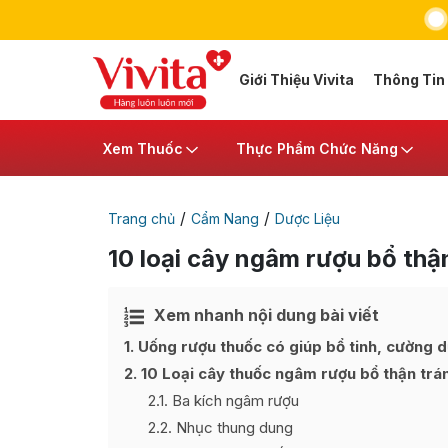
Giới Thiệu Vivita
Thông Tin
Xem Thuốc
Thực Phẩm Chức Năng
/
/
Trang chủ
Cẩm Nang
Dược Liệu
10 loại cây ngâm rượu bổ th
Xem nhanh nội dung bài viết
Ẩn
[
]
1
Uống rượu thuốc có giúp bổ tinh, cường 
2
10 Loại cây thuốc ngâm rượu bổ thận trá
2.1
Ba kích ngâm rượu
2.2
Nhục thung dung