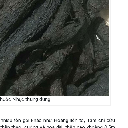
thuốc Nhục thung dung
nhiều tên gọi khác như Hoàng liên tổ, Tam chỉ cửu
y thân thảo, cuống và hoa dài, thân cao khoảng 0.5m