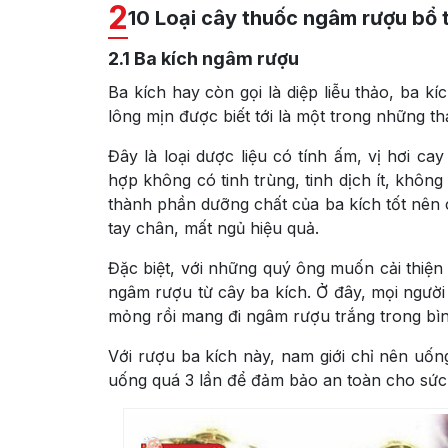
2
10 Loại cây thuốc ngâm rượu bổ 
2.1
Ba kích ngâm rượu
Ba kích hay còn gọi là diệp liễu thảo, ba kí
lông mịn được biết tới là một trong những t
Đây là loại dược liệu có tính ấm, vị hơi ca
hợp không có tinh trùng, tinh dịch ít, khôn
thành phần dưỡng chất của ba kích tốt nên 
tay chân, mất ngủ hiệu quả.
Đặc biệt, với những quý ông muốn cải thiện 
ngâm rượu từ cây ba kích. Ở đây, mọi người 
mỏng rồi mang đi ngâm rượu trắng trong bìn
Với rượu ba kích này, nam giới chỉ nên uốn
uống quá 3 lần để đảm bảo an toàn cho sức