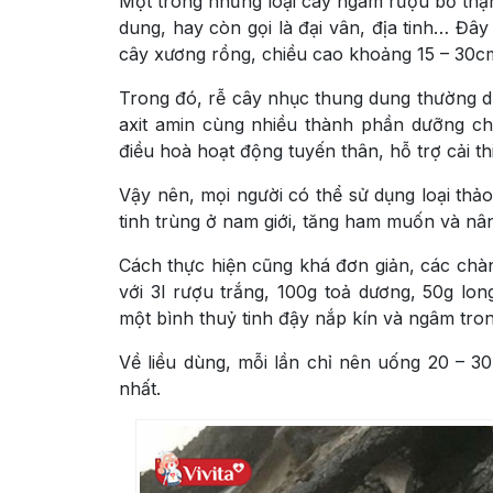
Một trong những loại cây ngâm rượu bổ thậ
dung, hay còn gọi là đại vân, địa tinh… Đây
cây xương rồng, chiều cao khoảng 15 – 30c
Trong đó, rễ cây nhục thung dung thường d
axit amin cùng nhiều thành phần dưỡng ch
điều hoà hoạt động tuyến thân, hỗ trợ cải t
Vậy nên, mọi người có thể sử dụng loại thả
tinh trùng ở nam giới, tăng ham muốn và nân
Cách thực hiện cũng khá đơn giản, các ch
với 3l rượu trắng, 100g toả dương, 50g lon
một bình thuỷ tinh đậy nắp kín và ngâm tron
Về liều dùng, mỗi lần chỉ nên uống 20 – 30
nhất.