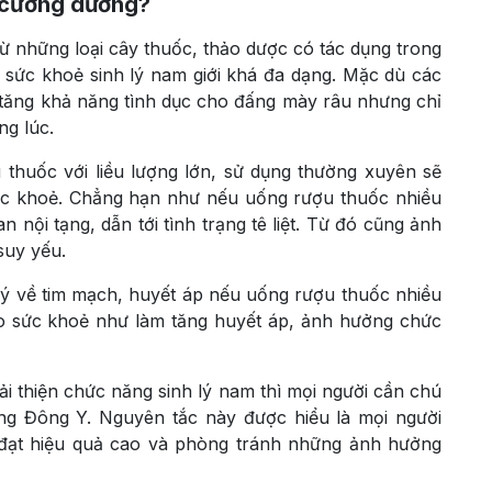
, cường dương?
ừ những loại cây thuốc, thảo dược có tác dụng trong
ện sức khoẻ sinh lý nam giới khá đa dạng. Mặc dù các
 tăng khả năng tình dục cho đấng mày râu nhưng chỉ
ng lúc.
thuốc với liều lượng lớn, sử dụng thường xuyên sẽ
sức khoẻ. Chẳng hạn như nếu uống rượu thuốc nhiều
n nội tạng, dẫn tới tình trạng tê liệt. Từ đó cũng ảnh
suy yếu.
ý về tim mạch, huyết áp nếu uống rượu thuốc nhiều
o sức khoẻ như làm tăng huyết áp, ảnh hưởng chức
i thiện chức năng sinh lý nam thì mọi người cần chú
ng Đông Y. Nguyên tắc này được hiểu là mọi người
ể đạt hiệu quả cao và phòng tránh những ảnh hưởng