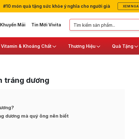
#10 món quà tặng sức khỏe ý nghĩa cho người già
XEM NGA
 Khuyến Mãi
Tin Mới Vivita
Vitamin & Khoáng Chất
Thương Hiệu
Quà Tặng
ận tráng dương
dương?
ng dương mà quý ông nên biết