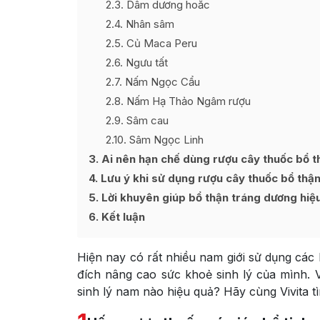
2.3
Dâm dương hoắc
2.4
Nhân sâm
2.5
Củ Maca Peru
2.6
Ngưu tất
2.7
Nấm Ngọc Cẩu
2.8
Nấm Hạ Thảo Ngâm rượu
2.9
Sâm cau
2.10
Sâm Ngọc Linh
3
Ai nên hạn chế dùng rượu cây thuốc bổ t
4
Lưu ý khi sử dụng rượu cây thuốc bổ thậ
5
Lời khuyên giúp bổ thận tráng dương hiệ
6
Kết luận
Hiện nay có rất nhiều nam giới sử dụng các 
đích nâng cao sức khoẻ sinh lý của mình.
sinh lý nam nào hiệu quả? Hãy cùng Vivita tì