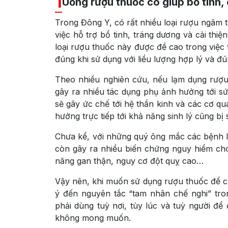
1
Uống rượu thuốc có giúp bổ tinh
Trong Đông Y, có rất nhiều loại rượu ngâm t
việc hỗ trợ bổ tinh, tráng dương và cải thi
loại rượu thuốc này được đề cao trong việc
đúng khi sử dụng với liều lượng hợp lý và đú
Theo nhiều nghiên cứu, nếu lạm dụng rượu 
gây ra nhiều tác dụng phụ ảnh hưởng tới 
sẽ gây ức chế tới hệ thần kinh và các cơ qua
hưởng trực tiếp tới khả năng sinh lý cũng bị 
Chưa kể, với những quý ông mắc các bệnh l
còn gây ra nhiều biến chứng nguy hiểm ch
năng gan thận, nguy cơ đột quỵ cao…
Vậy nên, khi muốn sử dụng rượu thuốc để cả
ý đến nguyên tắc “tam nhân chế nghi” tro
phải dùng tuỳ nơi, tùy lúc và tuỳ người đ
không mong muốn.