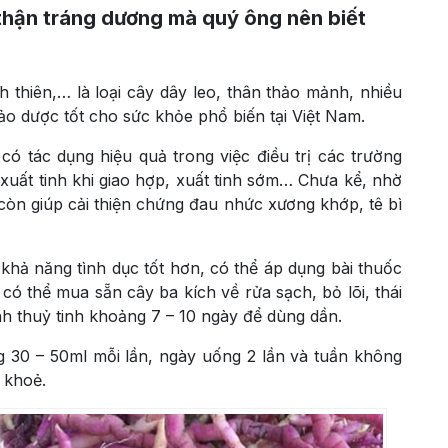
thận tráng dương mà quý ông nên biết
ch thiên,… là loại cây dây leo, thân thảo mảnh, nhiều
hảo dược tốt cho sức khỏe phổ biến tại Việt Nam.
y có tác dụng hiệu quả trong việc điều trị các trường
g xuất tinh khi giao hợp, xuất tinh sớm… Chưa kể, nhờ
còn giúp cải thiện chứng đau nhức xương khớp, tê bì
khả năng tình dục tốt hơn, có thể áp dụng bài thuốc
có thể mua sẵn cây ba kích về rửa sạch, bỏ lõi, thái
h thuỷ tinh khoảng 7 – 10 ngày để dùng dần.
g 30 – 50ml mỗi lần, ngày uống 2 lần và tuần không
 khoẻ.