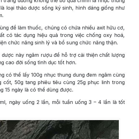
n tráng dương không thể bỏ qua chính là nhục thung
 là loại thảo dược sống ký sinh, hình dáng giống như
m.
ùng để làm thuốc, chúng có chứa nhiều axit hữu cơ,
ất có tác dụng hiệu quả trong việc chống oxy hoá,
hiện chức năng sinh lý và bổ sung chức năng thận.
o dược này ngâm rượu để hỗ trợ cải thiện chất lượng
g cao đời sống tình dục tốt hơn.
àng có thể lấy 100g nhục thung dung đem ngâm cùng
g cốt, 50g tang phiêu tiêu cùng 25g phục linh trong
g 15 ngày là có thể dùng được.
ml, ngày uống 2 lần, mỗi tuần uống 3 – 4 lần là tốt