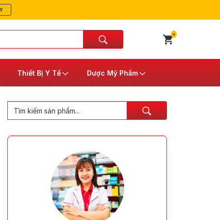
Y
0
Thiết Bị Y Tế
Dược Mỹ Phẩm