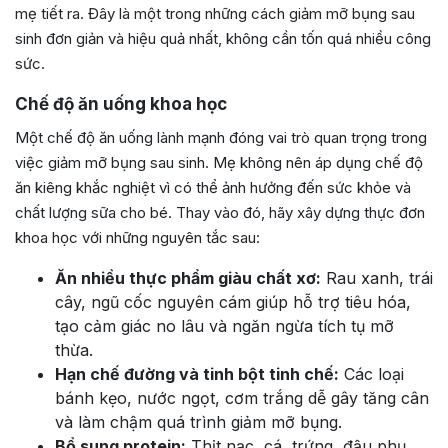
mẹ tiết ra. Đây là một trong những cách giảm mỡ bụng sau
sinh đơn giản và hiệu quả nhất, không cần tốn quá nhiều công
sức.
Chế độ ăn uống khoa học
Một chế độ ăn uống lành mạnh đóng vai trò quan trọng trong
việc giảm mỡ bụng sau sinh. Mẹ không nên áp dụng chế độ
ăn kiêng khắc nghiệt vì có thể ảnh hưởng đến sức khỏe và
chất lượng sữa cho bé. Thay vào đó, hãy xây dựng thực đơn
khoa học với những nguyên tắc sau:
Ăn nhiều thực phẩm giàu chất xơ:
Rau xanh, trái
cây, ngũ cốc nguyên cám giúp hỗ trợ tiêu hóa,
tạo cảm giác no lâu và ngăn ngừa tích tụ mỡ
thừa.
Hạn chế đường và tinh bột tinh chế:
Các loại
bánh kẹo, nước ngọt, cơm trắng dễ gây tăng cân
và làm chậm quá trình giảm mỡ bụng.
Bổ sung protein:
Thịt nạc, cá, trứng, đậu phụ