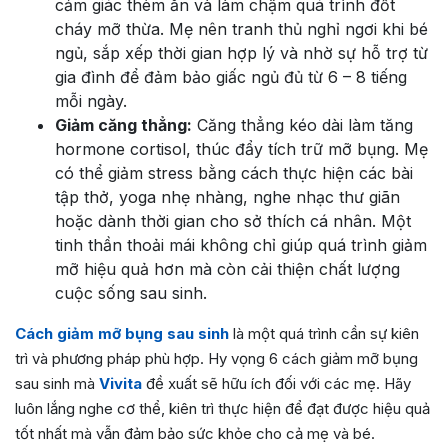
cảm giác thèm ăn và làm chậm quá trình đốt
cháy mỡ thừa. Mẹ nên tranh thủ nghỉ ngơi khi bé
ngủ, sắp xếp thời gian hợp lý và nhờ sự hỗ trợ từ
gia đình để đảm bảo giấc ngủ đủ từ 6 – 8 tiếng
mỗi ngày.
Giảm căng thẳng:
Căng thẳng kéo dài làm tăng
hormone cortisol, thúc đẩy tích trữ mỡ bụng. Mẹ
có thể giảm stress bằng cách thực hiện các bài
tập thở, yoga nhẹ nhàng, nghe nhạc thư giãn
hoặc dành thời gian cho sở thích cá nhân. Một
tinh thần thoải mái không chỉ giúp quá trình giảm
mỡ hiệu quả hơn mà còn cải thiện chất lượng
cuộc sống sau sinh.
Cách giảm mỡ bụng sau sinh
là một quá trình cần sự kiên
trì và phương pháp phù hợp. Hy vọng 6 cách giảm mỡ bụng
sau sinh mà
Vivita
đề xuất sẽ hữu ích đối với các mẹ. Hãy
luôn lắng nghe cơ thể, kiên trì thực hiện để đạt được hiệu quả
tốt nhất mà vẫn đảm bảo sức khỏe cho cả mẹ và bé.