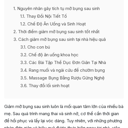
1
Nguyên nhân gây tích tụ mỡ bụng sau sinh
1.1
Thay Đổi Nội Tiết Tố
1.2
Chế Độ Ăn Uống và Sinh Hoạt
2
Thời điểm giảm mỡ bụng sau sinh tốt nhất
3
Cách giảm mỡ bụng sau sinh tại nhà hiệu quả
3.1
Cho con bú
3.2
Chế độ ăn uống khoa học
3.3
Các Bài Tập Thể Dục Đơn Giản Tại Nhà
3.4
Rang muối và ngải cứu để chườm bụng
3.5
Massage Bụng Bằng Rượu Gừng Nghệ
3.6
Thay đổi lối sinh hoạt
Giảm mỡ bụng sau sinh luôn là mối quan tâm lớn của nhiều bà
mẹ. Sau quá trình mang thai và sinh nở, cơ thể cần thời gian
để hồi phục và lấy lại vóc dáng. Tuy nhiên, với những phương
pháp đơn giản và hiệu quả được thực hiện ngay tại nhà, việc