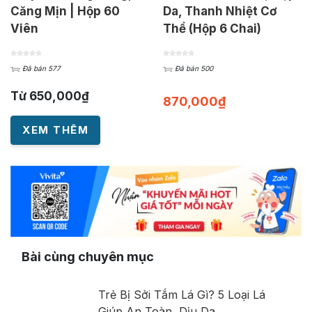
Căng Mịn | Hộp 60
Da, Thanh Nhiệt Cơ
Viên
Thể (Hộp 6 Chai)
Đã bán 577
Đã bán 500
Từ
650,000
₫
870,000
₫
XEM THÊM
Bài cùng chuyên mục
Trẻ Bị Sởi Tắm Lá Gì? 5 Loại Lá
Giúp An Toàn, Dịu Da