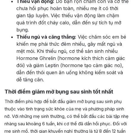
Thiếu vận động:
Do bận rộn chăm con và cơ thể
chưa hồi phục hoàn toàn, nhiều mẹ ít có thời
gian tập luyện. Việc thiếu vận động làm chậm
quá trình đốt cháy calo, dẫn đến sự tích tụ mỡ
bụng.
Thiếu ngủ và căng thẳng:
Việc chăm sóc em bé
khiến mẹ phải thức đêm nhiều, gây mất ngủ và
mệt mỏi. Khi thiếu ngủ, cơ thể sản sinh nhiều
Hormone Ghrelin (hormone kích thích cảm giác
đói) và giảm Leptin (hormone tạo cảm giác no),
dẫn đến thói quen ăn uống không kiểm soát và
dễ tăng cân.
Thời điểm giảm mỡ bụng sau sinh tốt nhất
Thời điểm phù hợp để bắt đầu giảm mỡ bụng sau sinh phụ
thuộc vào tình trạng sức khỏe của mẹ và phương pháp sinh
nở. Với những mẹ sinh thường, có thể bắt đầu các bài tập nhẹ
nhàng sau khoảng 6 tuần, khi cơ thể đã dần hồi phục. Đối với
mẹ sinh mổ, thời gian khuyến nghị thường là từ 8 đến 12 tuần