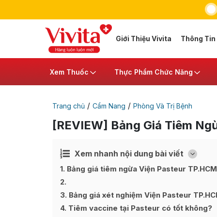
Giới Thiệu Vivita
Thông Tin
Xem Thuốc
Thực Phẩm Chức Năng
/
/
Trang chủ
Cẩm Nang
Phòng Và Trị Bệnh
[REVIEW] Bảng Giá Tiêm Ngừ
Xem nhanh nội dung bài viết
Ẩn
[
]
1
Bảng giá tiêm ngừa Viện Pasteur TP.HC
2
3
Bảng giá xét nghiệm Viện Pasteur TP.H
4
Tiêm vaccine tại Pasteur có tốt không?