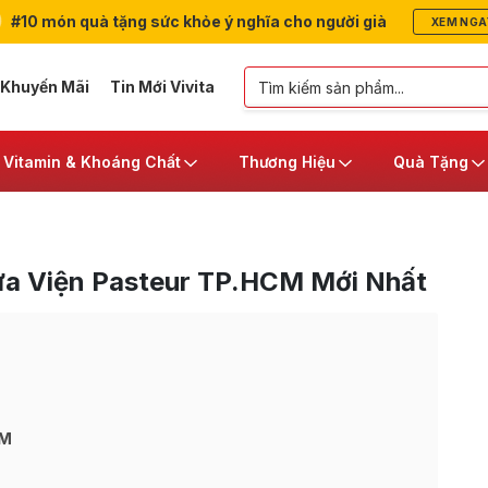
#10 món quà tặng sức khỏe ý nghĩa cho người già
XEM NGA
 Khuyến Mãi
Tin Mới Vivita
Vitamin & Khoáng Chất
Thương Hiệu
Quà Tặng
a Viện Pasteur TP.HCM Mới Nhất
M
CM