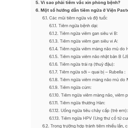
5
Vì sao phải tiêm vắc xin phòng bệnh?
6
Một số hướng dẫn tiêm ngừa ở Viện Paste
6.1
Các mũi tiêm ngừa và độ tuổi:
6.1.1
Tiêm ngừa bệnh dại:
6.1.2
Tiêm ngừa viêm gan siêu vi B:
6.1.3
Tiêm ngừa viêm gan siêu vi A:
6.1.4
Tiêm ngừa viêm màng não mủ do HI
6.1.5
Tiêm ngừa viêm não nhật bản B (J
6.1.6
Tiêm ngừa trái rạ (thuỷ đậu):
6.1.7
Tiêm ngừa sởi – quai bị – Rubella :
6.1.8
Tiêm ngừa viêm màng não mủ do 
6.1.9
Tiêm ngừa cúm:
6.1.10
Tiêm ngừa viêm màng não, viêm p
6.1.11
Tiêm ngừa thương Hàn:
6.1.12
Uống ngừa tiêu chảy cấp (trẻ em)
6.1.13
Tiêm ngừa HPV (Ung thư cổ tử cu
6.2
Trong trường hợp tránh tiêm nhiều lần, c