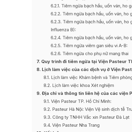
6.2.1
Tiêm ngừa bạch hầu, uốn ván, ho gà,
6.2.2
Tiêm ngừa bạch hầu, uốn ván, ho g
6.2.3
Tiêm ngừa bạch hầu, uốn ván, ho g
Influenza B):
6.2.4
Tiêm ngừa bạch hầu, uốn ván, ho g
6.2.5
Tiêm ngừa viêm gan siêu vi A-B:
6.2.6
Tiêm ngừa cho phụ nữ mang thai
7
Quy trình đi tiêm ngừa tại Viện Pasteur 
8
Lịch làm việc của các dịch vụ ở Viện Pas
8.1
Lịch làm việc Khám bệnh và Tiêm phòn
8.2
Lịch làm việc khoa Xét nghiệm
9
Địa chỉ và thông tin liên hệ của các viện
9.1
Viện Pasteur TP. Hồ Chí Minh:
9.2
Pasteur Hà Nội: Viện Vệ sinh dịch tễ T
9.3
Công ty TNHH Vắc xin Pasteur Đà Lạt
9.4
Viện Pasteur Nha Trang