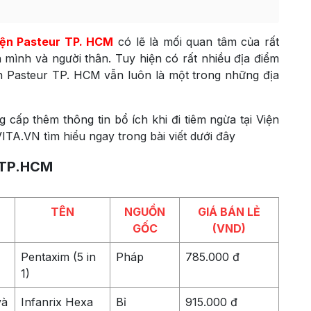
iện Pasteur TP. HCM
có lẽ là mối quan tâm của rất
mình và người thân. Tuy hiện có rất nhiều địa điểm
n Pasteur TP. HCM vẫn luôn là một trong những địa
g cấp thêm thông tin bổ ích khi đi tiêm ngừa tại Viện
A.VN tìm hiểu ngay trong bài viết dưới đây
r TP.HCM
TÊN
NGUỒN
GIÁ BÁN LẺ
GỐC
(VND)
Pentaxim (5 in
Pháp
785.000 đ
1)
và
Infanrix Hexa
Bỉ
915.000 đ