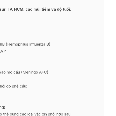
ur TP. HCM: các mũi tiêm và độ tuổi:
B (Hemophilus Influenza B):
EV):
Não mô cầu (Meningo A+C):
hổi do phế cầu:
:
ng):
ó thể dùng các loại vắc xin phối hợp sau: