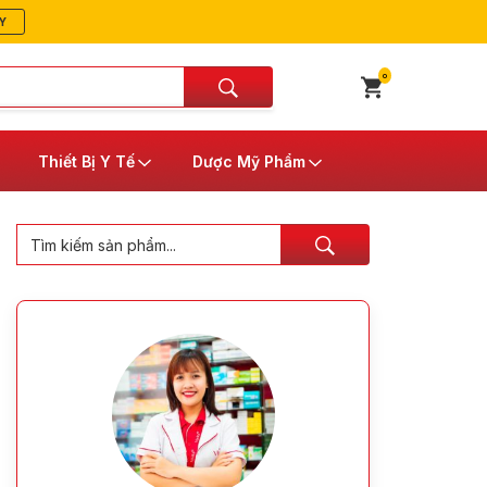
Y
0
Thiết Bị Y Tế
Dược Mỹ Phẩm